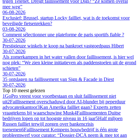
tegen Telenet. Dreigt faillissement voor Digi? “Ze komen overal
mee weg”
06-08-2026
Exclusief: Brussel, startup Locky failliet, wat is de toekomst voor
beveiligde fietsenrekken?
03-08-2026
Comment sélectionner une plateforme de paris sportifs fiable ?
30-07-2026
Prestigieuze winkels te koop na bankroet vastgoedpaus Hibert
30-07-2026
Als zomerkampen in het water vallen door faillissement, is hier wel
nog plek: “We zien kleine initiatieven als paddenstoelen uit de grond
schieten”
30-07-2026
35 ontslagen na faillissement van Sign & Facade in Diest
30-07-2026
Top 10 meest gelezen
1
GoPro vreest voor voortbestaan en sluit faillissement niet
uit
2
Faillissement overschaduwd door AI-blunder bij peperduur
advocatenkantoor
3
Kan Amerika failliet gaan? Experts zetten
vraagtekens bij waarschuwing Musk
4
Faillissementen Duitse
bedrijven lopen op tot hoogste niveau in 16 jaar
5
Half miljoen
Russen failliet terwijl zorgen over bankencrisis
toenemen
6
Faillissement Kempens bouwbedrijf is één grote
probleemwerf voor curator: “Dossier-DCA neem ik mee tot aan