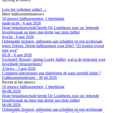
Lees het volledige artikel →
Meer faillissementsnieuws
10 nieuwe faillissementen, 1 intrekking
made-in.be
·
6 aug 2026
Hoge belastingschuld breekt De Lindekens zuur op: bekende
broodjeszaak na meer dan dertig jaar plots failliet
gva.be
·
6 aug 2026
Onbetaalde facturen, miljoenen aan schulden en een rechtszaak
tegen Telenet. Dreigt faillissement voor Digi? “Ze komen overal
mee weg”
HLN
·
6 aug 2026
Exclusief: Brussel, startup Locky failliet, wat is de toekomst voor
beveiligde fietsenrekken?
21news
·
3 aug 2026
Comment sélectionner une plateforme de paris sportifs fiable ?
Faillissementsdossier
·
30 jul 2026
Recent in het nieuws
10 nieuwe faillissementen, 1 intrekking
06-08-2026
Hoge belastingschuld breekt De Lindekens zuur op: bekende
broodjeszaak na meer dan dertig jaar plots failliet
06-08-2026
Onbetaalde facturen, miljoenen aan schulden en een rechtszaak