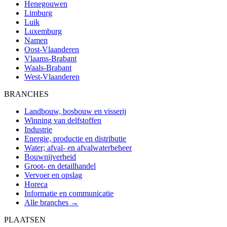
Henegouwen
Limburg
Luik
Luxemburg
Namen
Oost-Vlaanderen
Vlaams-Brabant
Waals-Brabant
West-Vlaanderen
BRANCHES
Landbouw, bosbouw en visserij
Winning van delfstoffen
Industrie
Energie, productie en distributie
Water; afval- en afvalwaterbeheer
Bouwnijverheid
Groot- en detailhandel
Vervoer en opslag
Horeca
Informatie en communicatie
Alle branches →
PLAATSEN