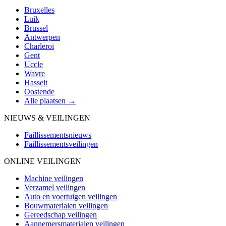
Bruxelles
Luik
Brussel
Antwerpen
Charleroi
Gent
Uccle
Wavre
Hasselt
Oostende
Alle plaatsen →
NIEUWS & VEILINGEN
Faillissementsnieuws
Faillissementsveilingen
ONLINE VEILINGEN
Machine veilingen
Verzamel veilingen
Auto en voertuigen veilingen
Bouwmaterialen veilingen
Gereedschap veilingen
Aannemersmaterialen veilingen