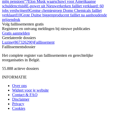
mijn pensioen”
7
Elon Musk waarschuwt voor Amerikaanse
schuldencrisis
8
E-power uit Nieuwerkerken failliet verklaard: 60
jobs verdwijnen
9
Gentse chemiegroep Domo Chemicals failliet
verklaard
10
Grote Duitse biggenproducent failliet na aanhoudende
prijzendruk
Volg faillissementen gratis
Registreer en ontvang meldingen bij nieuwe publicaties
Gratis aanmelden
Gerelateerde dossiers
Luzine
(
867326290
)
Faillissement
Faillissements
dossier
Het complete register van faillissementen en gerechtelijke
reorganisaties in België.
55.888
actieve dossiers
INFORMATIE
Over ons
Widget voor je website
Contact & FAQ
Disclaimer
Privacy
Cookies