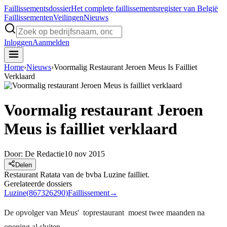
Faillissements
dossier
Het complete faillissementsregister van België
Faillissementen
Veilingen
Nieuws
Inloggen
Aanmelden
Home
›
Nieuws
›
Voormalig Restaurant Jeroen Meus Is Failliet
Verklaard
Voormalig restaurant Jeroen
Meus is failliet verklaard
Door:
De Redactie
10 nov 2015
Delen
Restaurant Ratata van de bvba Luzine failliet.
Gerelateerde dossiers
Luzine
(
867326290
)
Faillissement
→
De opvolger van Meus' toprestaurant moest twee maanden na
opening al sluiten.