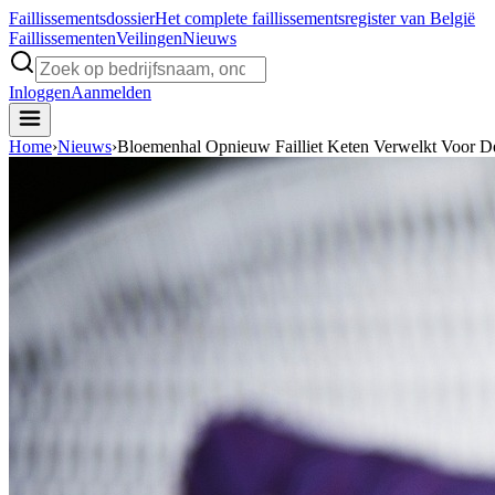
Faillissements
dossier
Het complete faillissementsregister van België
Faillissementen
Veilingen
Nieuws
Inloggen
Aanmelden
Home
›
Nieuws
›
Bloemenhal Opnieuw Failliet Keten Verwelkt Voor D