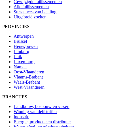
Gewijzigde faillissementen
Alle faillissementen
Surseances van betaling
Uitgebreid zoeken
PROVINCIES
Antwerpen
Brussel
Henegouwen
Limburg
Luik
Luxemburg
Namen
Oost-Vlaanderen
Vlaams-Brabant
Waals-Brabant
West-Vlaanderen
BRANCHES
Landbouw, bosbouw en visserij
Winning van delfstoffen
Industrie
Energie, productie en distributie
Water; afval- en afvalwaterbeheer