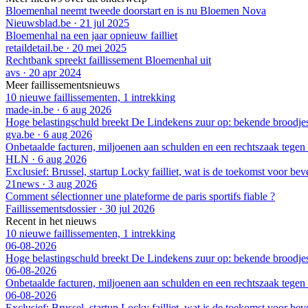
Bloemenhal neemt tweede doorstart en is nu Bloemen Nova
Nieuwsblad.be
·
21 jul 2025
Bloemenhal na een jaar opnieuw failliet
retaildetail.be
·
20 mei 2025
Rechtbank spreekt faillissement Bloemenhal uit
avs
·
20 apr 2024
Meer faillissementsnieuws
10 nieuwe faillissementen, 1 intrekking
made-in.be
·
6 aug 2026
Hoge belastingschuld breekt De Lindekens zuur op: bekende broodjesza
gva.be
·
6 aug 2026
Onbetaalde facturen, miljoenen aan schulden en een rechtszaak tegen
HLN
·
6 aug 2026
Exclusief: Brussel, startup Locky failliet, wat is de toekomst voor bev
21news
·
3 aug 2026
Comment sélectionner une plateforme de paris sportifs fiable ?
Faillissementsdossier
·
30 jul 2026
Recent in het nieuws
10 nieuwe faillissementen, 1 intrekking
06-08-2026
Hoge belastingschuld breekt De Lindekens zuur op: bekende broodjesza
06-08-2026
Onbetaalde facturen, miljoenen aan schulden en een rechtszaak tegen
06-08-2026
Exclusief: Brussel, startup Locky failliet, wat is de toekomst voor bev