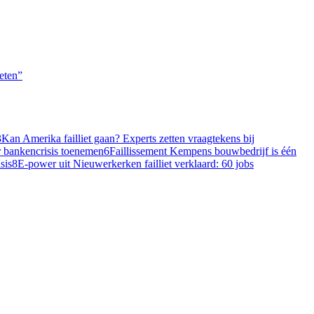
ieten”
3
Kan Amerika failliet gaan? Experts zetten vraagtekens bij
er bankencrisis toenemen
6
Faillissement Kempens bouwbedrijf is één
sis
8
E-power uit Nieuwerkerken failliet verklaard: 60 jobs