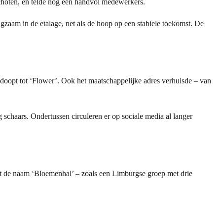
Schoten, en telde nog een handvol medewerkers.
angzaam in de etalage, net als de hoop op een stabiele toekomst. De
edoopt tot ‘Flower’. Ook het maatschappelijke adres verhuisde – van
ig schaars. Ondertussen circuleren er op sociale media al langer
met de naam ‘Bloemenhal’ – zoals een Limburgse groep met drie