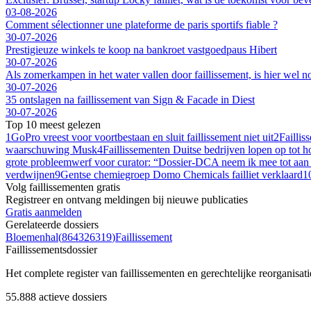
03-08-2026
Comment sélectionner une plateforme de paris sportifs fiable ?
30-07-2026
Prestigieuze winkels te koop na bankroet vastgoedpaus Hibert
30-07-2026
Als zomerkampen in het water vallen door faillissement, is hier wel no
30-07-2026
35 ontslagen na faillissement van Sign & Facade in Diest
30-07-2026
Top 10 meest gelezen
1
GoPro vreest voor voortbestaan en sluit faillissement niet uit
2
Failli
waarschuwing Musk
4
Faillissementen Duitse bedrijven lopen op tot h
grote probleemwerf voor curator: “Dossier-DCA neem ik mee tot aan
verdwijnen
9
Gentse chemiegroep Domo Chemicals failliet verklaard
1
Volg faillissementen gratis
Registreer en ontvang meldingen bij nieuwe publicaties
Gratis aanmelden
Gerelateerde dossiers
Bloemenhal
(
864326319
)
Faillissement
Faillissements
dossier
Het complete register van faillissementen en gerechtelijke reorganisati
55.888
actieve dossiers