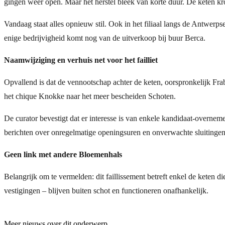
gingen weer open. Maar het herstel bleek van korte duur. De keten kr
Vandaag staat alles opnieuw stil. Ook in het filiaal langs de Antwerps
enige bedrijvigheid komt nog van de uitverkoop bij buur Berca.
Naamwijziging en verhuis net voor het failliet
Opvallend is dat de vennootschap achter de keten, oorspronkelijk Fra
het chique Knokke naar het meer bescheiden Schoten.
De curator bevestigt dat er interesse is van enkele kandidaat-overnemer
berichten over onregelmatige openingsuren en onverwachte sluitingen,
Geen link met andere Bloemenhals
Belangrijk om te vermelden: dit faillissement betreft enkel de kete
vestigingen – blijven buiten schot en functioneren onafhankelijk.
Meer nieuws over dit onderwerp