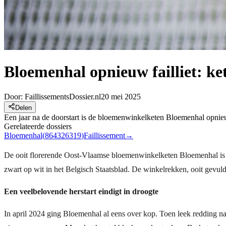
Bloemenhal opnieuw failliet: ke
Door:
FaillissementsDossier.nl
20 mei 2025
Delen
Een jaar na de doorstart is de bloemenwinkelketen Bloemenhal opnieu
Gerelateerde dossiers
Bloemenhal
(
864326319
)
Faillissement
→
De ooit florerende Oost-Vlaamse bloemenwinkelketen Bloemenhal is o
zwart op wit in het Belgisch Staatsblad. De winkelrekken, ooit gevuld 
Een veelbelovende herstart eindigt in droogte
In april 2024 ging Bloemenhal al eens over kop. Toen leek redding na