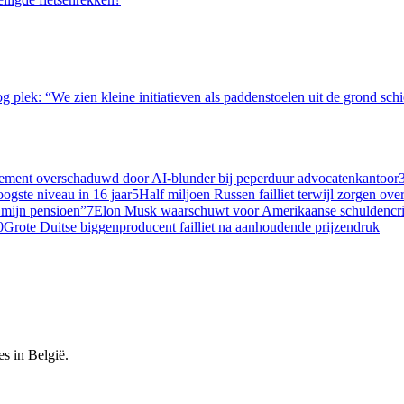
g plek: “We zien kleine initiatieven als paddenstoelen uit de grond sch
ssement overschaduwd door AI-blunder bij peperduur advocatenkantoor
oogste niveau in 16 jaar
5
Half miljoen Russen failliet terwijl zorgen ov
 mijn pensioen”
7
Elon Musk waarschuwt voor Amerikaanse schuldencri
0
Grote Duitse biggenproducent failliet na aanhoudende prijzendruk
es in België.