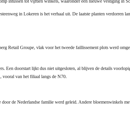
omp intussen tot vijftien winkels, waaronder een nieuwe vestiging in 
esteenweg in Lokeren is het verhaal uit. De laatste planten verdorren l
berg Retail Groupe, vlak voor het tweede faillissement plots werd omg
s. Een doorstart lijkt dus niet uitgesloten, al blijven de details voorlop
 vooral van het filiaal langs de N70.
n die door de Nederlandse familie werd geleid. Andere bloemenwinkels 