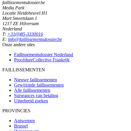
faillissementsdossier.be
Media Park
Locatie Heideheuvel H1
Mart Smeetslaan 1
1217 ZE Hilversum
Nederland
T:
+31(0)85-3330016
E:
info@faillissementsdossier.be
Onze andere sites
Faillissementsdossier
Nederland
ProcédureCollective
Frankrijk
FAILLISSEMENTEN
Nieuwe faillissementen
Gewijzigde faillissementen
Alle faillissementen
Surseances van betaling
Uitgebreid zoeken
PROVINCIES
Antwerpen
Brussel