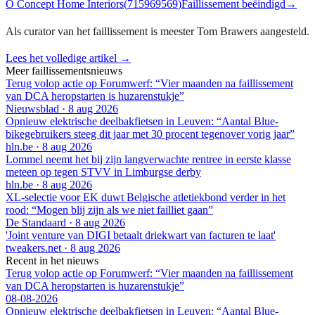
O Concept Home Interiors
(
715969569
)
Faillissement beëindigd
→
Als curator van het faillissement is meester Tom Brawers aangesteld.
Lees het volledige artikel →
Meer faillissementsnieuws
Terug volop actie op Forumwerf: “Vier maanden na faillissement
van DCA heropstarten is huzarenstukje”
Nieuwsblad
·
8 aug 2026
Opnieuw elektrische deelbakfietsen in Leuven: “Aantal Blue-
bikegebruikers steeg dit jaar met 30 procent tegenover vorig jaar”
hln.be
·
8 aug 2026
Lommel neemt het bij zijn langverwachte rentree in eerste klasse
meteen op tegen STVV in Limburgse derby
hln.be
·
8 aug 2026
XL-selectie voor EK duwt Belgische atletiekbond verder in het
rood: “Mogen blij zijn als we niet failliet gaan”
De Standaard
·
8 aug 2026
'Joint venture van DIGI betaalt driekwart van facturen te laat'
tweakers.net
·
8 aug 2026
Recent in het nieuws
Terug volop actie op Forumwerf: “Vier maanden na faillissement
van DCA heropstarten is huzarenstukje”
08-08-2026
Opnieuw elektrische deelbakfietsen in Leuven: “Aantal Blue-