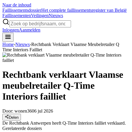
Naar de inhoud
Faillissements
dossier
Het complete faillissementsregister van België
Faillissementen
Veilingen
Nieuws
Inloggen
Aanmelden
Home
›
Nieuws
›
Rechtbank Verklaart Vlaamse Meubelretailer Q
Time Interiors Failliet
Rechtbank verklaart Vlaamse
meubelretailer Q-Time
Interiors failliet
Door:
wonen360
6 jul 2026
Delen
De Rechtbank Antwerpen heeft Q-Time Interiors failliet verklaard.
Gerelateerde dossiers