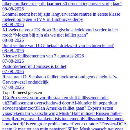
bikegebruikers steeg dit jaar met 30 procent tegenover vorig jaar”
08-08-2026
Lommel neemt het bij zijn langverwachte rentree in eerste klasse
meteen op tegen STVV in Limburgse derby
08-08-2026
XL-selectie voor EK duwt Belgische atletiekbond verder in het
rood: “Mogen blij zijn als we niet failliet gaan”
08-08-2026
'Joint venture van DIGI betaalt driekwart van facturen te laat'
08-08-2026
Nieuwe faillissementen van 7 augustus 2026
07-08-2026
Postorderbedrijf 3 Suisses is failliet
07-08-2026
Restaurant Di Stephano failliet: toekomst oud gemeentehuis ‘s-
Gravenwezel onduidelijk
07-08-2026
Top 10 meest gelezen
1
GoPro vreest voor voortbestaan en sluit faillissement niet
uit
2
Faillissement overschaduwd door AI-blunder bij peperduur
advocatenkantoor
3
Kan Amerika failliet gaan? Experts zetten
vraagtekens bij waarschuwing Musk
4
Half miljoen Russen failliet
terwijl zorgen over bankencrisis toenemen
5
Faillissement Kempens
bouwbedrijf is één grote probleemwerf voor curator: “Dossier-DCA
neem ik mee tot aan mijn pensioen”
6
Elon Musk waarschuwt voor