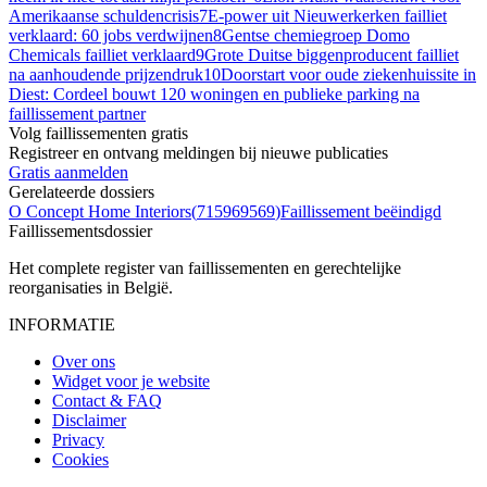
Amerikaanse schuldencrisis
7
E-power uit Nieuwerkerken failliet
verklaard: 60 jobs verdwijnen
8
Gentse chemiegroep Domo
Chemicals failliet verklaard
9
Grote Duitse biggenproducent failliet
na aanhoudende prijzendruk
10
Doorstart voor oude ziekenhuissite in
Diest: Cordeel bouwt 120 woningen en publieke parking na
faillissement partner
Volg faillissementen gratis
Registreer en ontvang meldingen bij nieuwe publicaties
Gratis aanmelden
Gerelateerde dossiers
O Concept Home Interiors
(
715969569
)
Faillissement beëindigd
Faillissements
dossier
Het complete register van faillissementen en gerechtelijke
reorganisaties in België.
INFORMATIE
Over ons
Widget voor je website
Contact & FAQ
Disclaimer
Privacy
Cookies