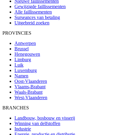
Nieuwe faillissementen
Gewijzigde faillissementen
Alle faillissementen
Surseances van betaling
Uitgebreid zoeken
PROVINCIES
Antwerpen
Brussel
Henegouwen
Limburg
Luik
Luxemburg
Namen
Oost-Vlaanderen
Vlaams-Brabant
Waals-Brabant
West-Vlaanderen
BRANCHES
Landbouw, bosbouw en visserij
Winning van delfstoffen
Industrie
Energie, productie en distributie