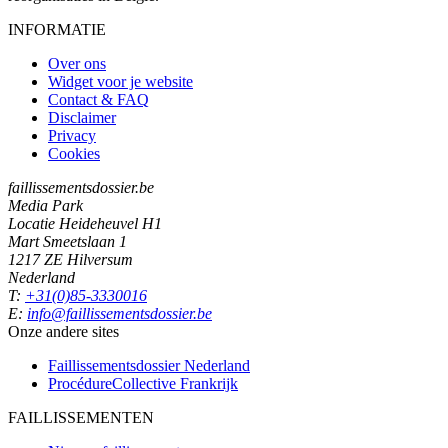
INFORMATIE
Over ons
Widget voor je website
Contact & FAQ
Disclaimer
Privacy
Cookies
faillissementsdossier.be
Media Park
Locatie Heideheuvel H1
Mart Smeetslaan 1
1217 ZE Hilversum
Nederland
T:
+31(0)85-3330016
E:
info@faillissementsdossier.be
Onze andere sites
Faillissementsdossier
Nederland
ProcédureCollective
Frankrijk
FAILLISSEMENTEN