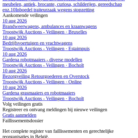
meubelen, antiek, brocante, curiosa, schilderijen, gereedschap
enz.
10
Inboedel traiteurzaak wegens stopzetting
Aankomende veilingen
10 aug 2026
Brandweerwagens, ambulances en kraanwagens
Troostwijk Auctions - Veilingen · Bruxelles
10 aug 2026
Bedrijfsvoertuigen en vrachtwagens
Troostwijk Auctions - Veilingen · Estaimpuis
10 aug 2026
Gardena robotmaaiers - diverse modellen
Troostwijk Auctions - Veilingen · Bocholt
10 aug 2026
Bezorgveiling Retourgoederen en Overstock
Troostwijk Auctions - Veilingen · Online
10 aug 2026
Gardena grasmaaiers en robotmaaiers
Troostwijk Auctions - Veilingen · Bocholt
Volg veilingen gratis
Registreer en ontvang meldingen bij nieuwe veilingen
Gratis aanmelden
Faillissements
dossier
Het complete register van faillissementen en gerechtelijke
reorganisaties in België.