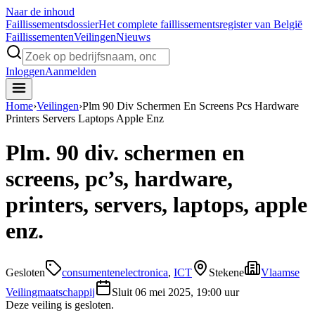
Naar de inhoud
Faillissements
dossier
Het complete faillissementsregister van België
Faillissementen
Veilingen
Nieuws
Inloggen
Aanmelden
Home
›
Veilingen
›
Plm 90 Div Schermen En Screens Pcs Hardware
Printers Servers Laptops Apple Enz
Plm. 90 div. schermen en
screens, pc’s, hardware,
printers, servers, laptops, apple
enz.
Gesloten
consumentenelectronica
,
ICT
Stekene
Vlaamse
Veilingmaatschappij
Sluit
06 mei 2025, 19:00 uur
Deze veiling is gesloten.