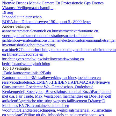
Nieuwe Drones Met 4k Camera En Professionele Gps Drones
Vlaamse Veilingmaatschappij · ,
19 aug
Inboedel uit nlatenschap
BOPA.be · Diksmuidseweg 150 - poort 5 , 8900 Ieper
Andere veilingen
aannemersmaterialen
antiek en kunst
attractieverhuur
auto en
voertuigen
badkamer
bedden
bestratingsmateriaal
boten en
jachten
bouwmaterialen
consumentenelectronica
domeinnaam
fietsen
ge
inventaris
horloge
houtbewerking
machine
ICT
kantoorinrichting
keuken
kleding
machine
meubel
motoren
m
en fitness
tuindecoratie en
inrichting
verzamel
wijn
winkelinventaris
woning en
bedrijfspand
woninginrichting
Top 10 veilingen
1
Bulo kantoormeubilair
2
Bulo
Kantoormeubilair
3
Metaalbewerkingmachines,toebehoren en
reserveonderdelen,SIEMENS,HEIDENHAIN,MAZAK
4
Nieuwe
Consumenten Goederen: Wo. Gereedschap, Onderhoud,
Keukengerief, Speelgoed, Bevestigingsmateriaal Enz.
5
Partijhandel
met o.a. Fair Trade, Max Verstappen merchandise en Doe-Het-Zelf
artikelen
6
Agrarische uitrusting wegens faillissement D&amp;D
Machines BV
7
Barcontainers clubhuis en
woonunit
8
Handgereedschappen, werkplaatsmateriaal, kuismachine
en stapelaar
9
Veiling uit div. inboedels en nalatenschappen: wo.