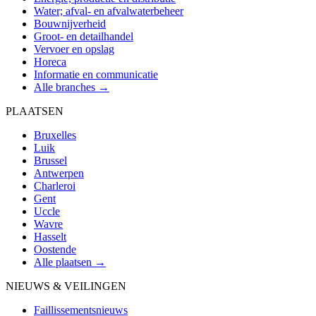
Water; afval- en afvalwaterbeheer
Bouwnijverheid
Groot- en detailhandel
Vervoer en opslag
Horeca
Informatie en communicatie
Alle branches →
PLAATSEN
Bruxelles
Luik
Brussel
Antwerpen
Charleroi
Gent
Uccle
Wavre
Hasselt
Oostende
Alle plaatsen →
NIEUWS & VEILINGEN
Faillissementsnieuws