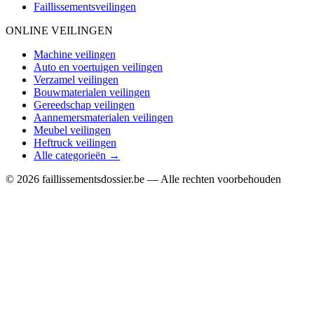
Faillissementsveilingen
ONLINE VEILINGEN
Machine veilingen
Auto en voertuigen veilingen
Verzamel veilingen
Bouwmaterialen veilingen
Gereedschap veilingen
Aannemersmaterialen veilingen
Meubel veilingen
Heftruck veilingen
Alle categorieën →
© 2026 faillissementsdossier.be — Alle rechten voorbehouden