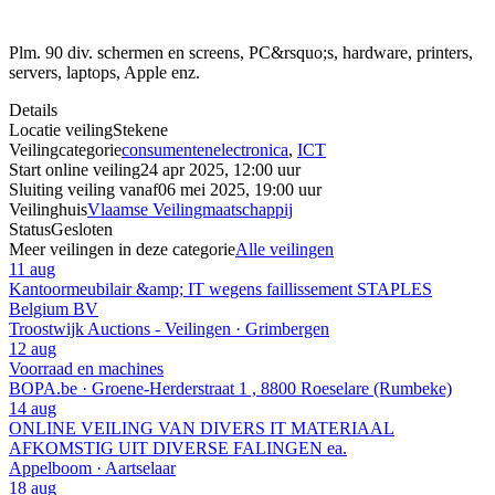
Plm. 90 div. schermen en screens, PC&rsquo;s, hardware, printers,
servers, laptops, Apple enz.
Details
Locatie veiling
Stekene
Veilingcategorie
consumentenelectronica
,
ICT
Start online veiling
24 apr 2025, 12:00 uur
Sluiting veiling vanaf
06 mei 2025, 19:00 uur
Veilinghuis
Vlaamse Veilingmaatschappij
Status
Gesloten
Meer veilingen in deze categorie
Alle veilingen
11 aug
Kantoormeubilair &amp; IT wegens faillissement STAPLES
Belgium BV
Troostwijk Auctions - Veilingen · Grimbergen
12 aug
Voorraad en machines
BOPA.be · Groene-Herderstraat 1 , 8800 Roeselare (Rumbeke)
14 aug
ONLINE VEILING VAN DIVERS IT MATERIAAL
AFKOMSTIG UIT DIVERSE FALINGEN ea.
Appelboom · Aartselaar
18 aug