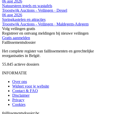
06 aug 2026
Natuursteen tegels en wastafels
Troostwijk Auctions - Veilingen · Dessel
06 aug 2026
Springkastelen en attracties
Troostwijk Auctions - Veilingen · Maldegem-Adegem
Volg veilingen gratis
Registreer en ontvang meldingen bij nieuwe veilingen
Gratis aanmelden
Faillissements
dossier
Het complete register van faillissementen en gerechtelijke
reorganisaties in België.
55.845
actieve dossiers
INFORMATIE
Over ons
Widget voor je website
Contact & FAQ
Disclaimer
Privacy
Cookies
faillissementsdossier.be