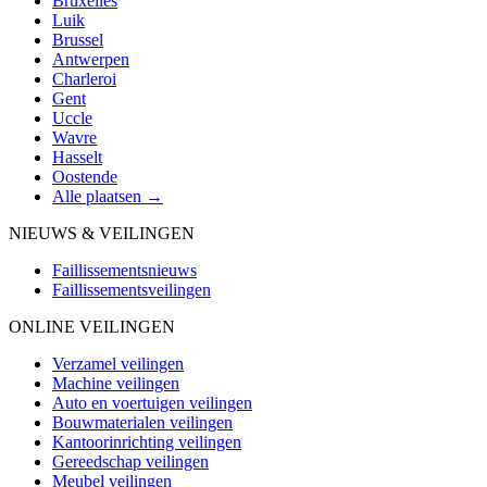
Bruxelles
Luik
Brussel
Antwerpen
Charleroi
Gent
Uccle
Wavre
Hasselt
Oostende
Alle plaatsen →
NIEUWS & VEILINGEN
Faillissementsnieuws
Faillissementsveilingen
ONLINE VEILINGEN
Verzamel veilingen
Machine veilingen
Auto en voertuigen veilingen
Bouwmaterialen veilingen
Kantoorinrichting veilingen
Gereedschap veilingen
Meubel veilingen