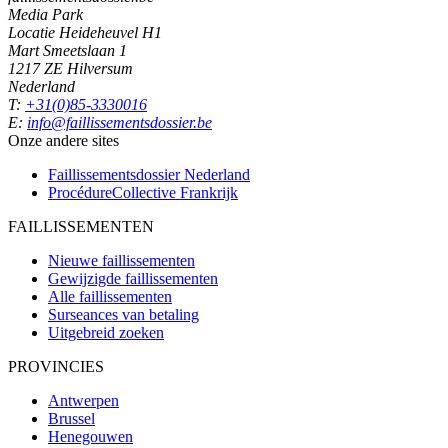
Media Park
Locatie Heideheuvel H1
Mart Smeetslaan 1
1217 ZE Hilversum
Nederland
T:
+31(0)85-3330016
E:
info@faillissementsdossier.be
Onze andere sites
Faillissementsdossier
Nederland
ProcédureCollective
Frankrijk
FAILLISSEMENTEN
Nieuwe faillissementen
Gewijzigde faillissementen
Alle faillissementen
Surseances van betaling
Uitgebreid zoeken
PROVINCIES
Antwerpen
Brussel
Henegouwen