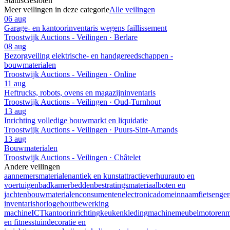
Status
Gesloten
Meer veilingen in deze categorie
Alle veilingen
06 aug
Garage- en kantoorinventaris wegens faillissement
Troostwijk Auctions - Veilingen · Berlare
08 aug
Bezorgveiling elektrische- en handgereedschappen -
bouwmaterialen
Troostwijk Auctions - Veilingen · Online
11 aug
Heftrucks, robots, ovens en magazijninventaris
Troostwijk Auctions - Veilingen · Oud-Turnhout
13 aug
Inrichting volledige bouwmarkt en liquidatie
Troostwijk Auctions - Veilingen · Puurs-Sint-Amands
13 aug
Bouwmaterialen
Troostwijk Auctions - Veilingen · Châtelet
Andere veilingen
aannemersmaterialen
antiek en kunst
attractieverhuur
auto en
voertuigen
badkamer
bedden
bestratingsmateriaal
boten en
jachten
bouwmaterialen
consumentenelectronica
domeinnaam
fietsen
ge
inventaris
horloge
houtbewerking
machine
ICT
kantoorinrichting
keuken
kleding
machine
meubel
motoren
m
en fitness
tuindecoratie en