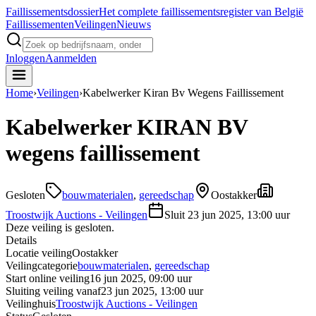
Faillissements
dossier
Het complete faillissementsregister van België
Faillissementen
Veilingen
Nieuws
Inloggen
Aanmelden
Home
›
Veilingen
›
Kabelwerker Kiran Bv Wegens Faillissement
Kabelwerker KIRAN BV
wegens faillissement
Gesloten
bouwmaterialen
,
gereedschap
Oostakker
Troostwijk Auctions - Veilingen
Sluit
23 jun 2025, 13:00 uur
Deze veiling is gesloten.
Details
Locatie veiling
Oostakker
Veilingcategorie
bouwmaterialen
,
gereedschap
Start online veiling
16 jun 2025, 09:00 uur
Sluiting veiling vanaf
23 jun 2025, 13:00 uur
Veilinghuis
Troostwijk Auctions - Veilingen