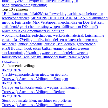
inrichting
verzamel
wijn
winkelinventaris
woning en
bedrijfspand
woninginrichting
Top 10 veilingen
1
Bulo kantoormeubilair
2
Metaalbewerkingmachines,toebehoren en
reserveonderdelen,SIEMENS,HEIDENHAIN,MAZAK
3
Partijhande
met o.a. Fair Trade, Max Verstappen merchandise en Doe-Het-Zelf
artikelen
4
Agrarische uitrusting wegens faillissement D&amp;D
Machines BV
5
Barcontainers clubhuis en
woonunit
6
Handgereedschappen, werkplaatsmateriaal, kuismachine
en stapelaar
7
Veiling uit div. inboedels en nalatenschappen: wo.
meubelen, antiek, brocante, curiosa, schilderijen, gereedschap
enz.
8
Tropisch hout, eiken balken &amp; planken wegens
stockopruiming
9
Aanhangwagens en onderdelen wegens
faillissement Twin Arc nv
10
Inboedel traiteurzaak wegens
stopzetting
Aankomende veilingen
06 aug 2026
Vrachtwagenonderdelen nieuw en gebruikt
Troostwijk Auctions - Veilingen · Zottegem
06 aug 2026
Garage- en kantoorinventaris wegens faillissement
Troostwijk Auctions - Veilingen · Berlare
06 aug 2026
Stock bouwmaterialen, machines en profielen
Troostwijk Auctions - Veilingen · Buggenhout