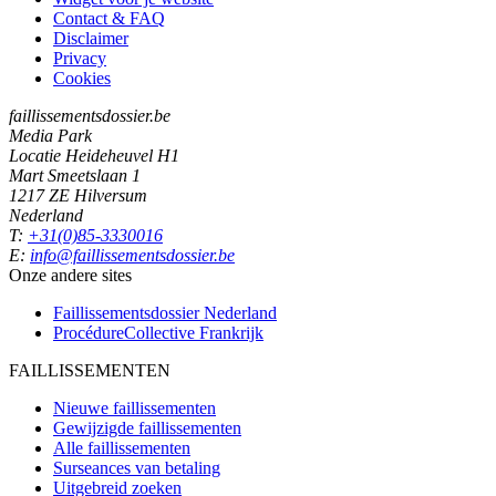
Contact & FAQ
Disclaimer
Privacy
Cookies
faillissementsdossier.be
Media Park
Locatie Heideheuvel H1
Mart Smeetslaan 1
1217 ZE Hilversum
Nederland
T:
+31(0)85-3330016
E:
info@faillissementsdossier.be
Onze andere sites
Faillissementsdossier
Nederland
ProcédureCollective
Frankrijk
FAILLISSEMENTEN
Nieuwe faillissementen
Gewijzigde faillissementen
Alle faillissementen
Surseances van betaling
Uitgebreid zoeken