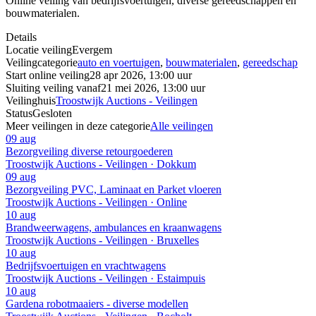
Online veiling van bedrijfsvoertuigen, diverse gereedschappen en
bouwmaterialen.
Details
Locatie veiling
Evergem
Veilingcategorie
auto en voertuigen
,
bouwmaterialen
,
gereedschap
Start online veiling
28 apr 2026, 13:00 uur
Sluiting veiling vanaf
21 mei 2026, 13:00 uur
Veilinghuis
Troostwijk Auctions - Veilingen
Status
Gesloten
Meer veilingen in deze categorie
Alle veilingen
09 aug
Bezorgveiling diverse retourgoederen
Troostwijk Auctions - Veilingen · Dokkum
09 aug
Bezorgveiling PVC, Laminaat en Parket vloeren
Troostwijk Auctions - Veilingen · Online
10 aug
Brandweerwagens, ambulances en kraanwagens
Troostwijk Auctions - Veilingen · Bruxelles
10 aug
Bedrijfsvoertuigen en vrachtwagens
Troostwijk Auctions - Veilingen · Estaimpuis
10 aug
Gardena robotmaaiers - diverse modellen