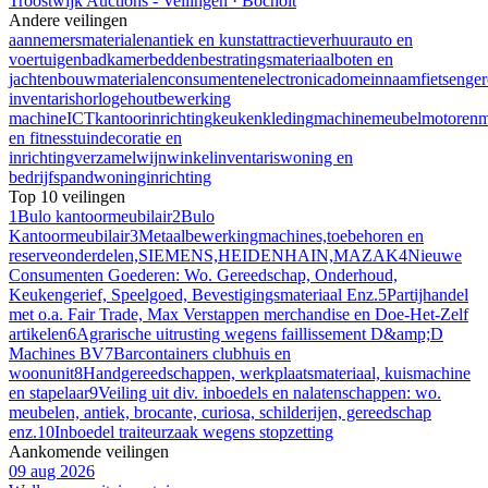
Troostwijk Auctions - Veilingen · Bocholt
Andere veilingen
aannemersmaterialen
antiek en kunst
attractieverhuur
auto en
voertuigen
badkamer
bedden
bestratingsmateriaal
boten en
jachten
bouwmaterialen
consumentenelectronica
domeinnaam
fietsen
ge
inventaris
horloge
houtbewerking
machine
ICT
kantoorinrichting
keuken
kleding
machine
meubel
motoren
m
en fitness
tuindecoratie en
inrichting
verzamel
wijn
winkelinventaris
woning en
bedrijfspand
woninginrichting
Top 10 veilingen
1
Bulo kantoormeubilair
2
Bulo
Kantoormeubilair
3
Metaalbewerkingmachines,toebehoren en
reserveonderdelen,SIEMENS,HEIDENHAIN,MAZAK
4
Nieuwe
Consumenten Goederen: Wo. Gereedschap, Onderhoud,
Keukengerief, Speelgoed, Bevestigingsmateriaal Enz.
5
Partijhandel
met o.a. Fair Trade, Max Verstappen merchandise en Doe-Het-Zelf
artikelen
6
Agrarische uitrusting wegens faillissement D&amp;D
Machines BV
7
Barcontainers clubhuis en
woonunit
8
Handgereedschappen, werkplaatsmateriaal, kuismachine
en stapelaar
9
Veiling uit div. inboedels en nalatenschappen: wo.
meubelen, antiek, brocante, curiosa, schilderijen, gereedschap
enz.
10
Inboedel traiteurzaak wegens stopzetting
Aankomende veilingen
09 aug 2026