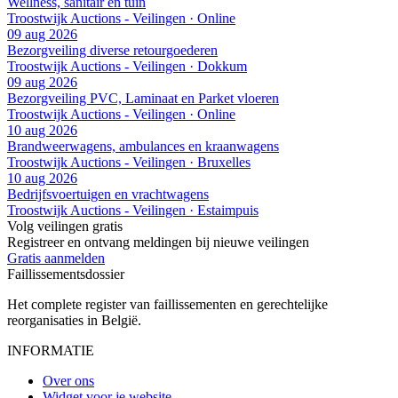
Wellness, sanitair en tuin
Troostwijk Auctions - Veilingen · Online
09 aug 2026
Bezorgveiling diverse retourgoederen
Troostwijk Auctions - Veilingen · Dokkum
09 aug 2026
Bezorgveiling PVC, Laminaat en Parket vloeren
Troostwijk Auctions - Veilingen · Online
10 aug 2026
Brandweerwagens, ambulances en kraanwagens
Troostwijk Auctions - Veilingen · Bruxelles
10 aug 2026
Bedrijfsvoertuigen en vrachtwagens
Troostwijk Auctions - Veilingen · Estaimpuis
Volg veilingen gratis
Registreer en ontvang meldingen bij nieuwe veilingen
Gratis aanmelden
Faillissements
dossier
Het complete register van faillissementen en gerechtelijke
reorganisaties in België.
INFORMATIE
Over ons
Widget voor je website