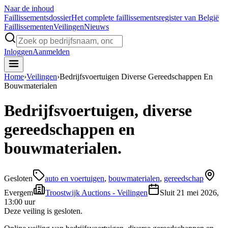
Naar de inhoud
Faillissements
dossier
Het complete faillissementsregister van België
Faillissementen
Veilingen
Nieuws
Inloggen
Aanmelden
Home
›
Veilingen
›
Bedrijfsvoertuigen Diverse Gereedschappen En
Bouwmaterialen
Bedrijfsvoertuigen, diverse
gereedschappen en
bouwmaterialen.
Gesloten
auto en voertuigen
,
bouwmaterialen
,
gereedschap
Evergem
Troostwijk Auctions - Veilingen
Sluit
21 mei 2026,
13:00 uur
Deze veiling is gesloten.