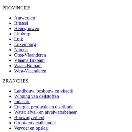
PROVINCIES
Antwerpen
Brussel
Henegouwen
Limburg
Luik
Luxemburg
Namen
Oost-Vlaanderen
Vlaams-Brabant
Waals-Brabant
West-Vlaanderen
BRANCHES
Landbouw, bosbouw en visserij
Winning van delfstoffen
Industrie
Energie, productie en distributie
Water; afval- en afvalwaterbeheer
Bouwnijverheid
Groot- en detailhandel
Vervoer en opslag