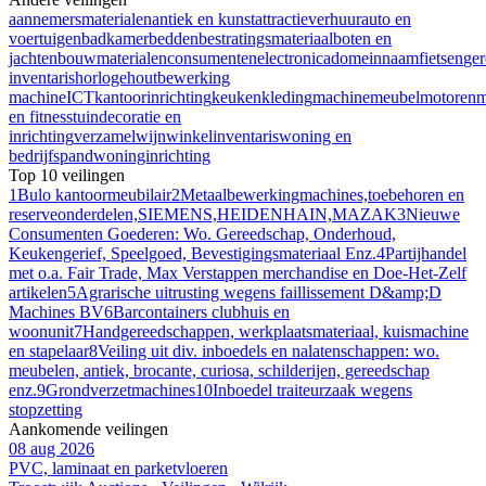
aannemersmaterialen
antiek en kunst
attractieverhuur
auto en
voertuigen
badkamer
bedden
bestratingsmateriaal
boten en
jachten
bouwmaterialen
consumentenelectronica
domeinnaam
fietsen
ge
inventaris
horloge
houtbewerking
machine
ICT
kantoorinrichting
keuken
kleding
machine
meubel
motoren
m
en fitness
tuindecoratie en
inrichting
verzamel
wijn
winkelinventaris
woning en
bedrijfspand
woninginrichting
Top 10 veilingen
1
Bulo kantoormeubilair
2
Metaalbewerkingmachines,toebehoren en
reserveonderdelen,SIEMENS,HEIDENHAIN,MAZAK
3
Nieuwe
Consumenten Goederen: Wo. Gereedschap, Onderhoud,
Keukengerief, Speelgoed, Bevestigingsmateriaal Enz.
4
Partijhandel
met o.a. Fair Trade, Max Verstappen merchandise en Doe-Het-Zelf
artikelen
5
Agrarische uitrusting wegens faillissement D&amp;D
Machines BV
6
Barcontainers clubhuis en
woonunit
7
Handgereedschappen, werkplaatsmateriaal, kuismachine
en stapelaar
8
Veiling uit div. inboedels en nalatenschappen: wo.
meubelen, antiek, brocante, curiosa, schilderijen, gereedschap
enz.
9
Grondverzetmachines
10
Inboedel traiteurzaak wegens
stopzetting
Aankomende veilingen
08 aug 2026
PVC, laminaat en parketvloeren