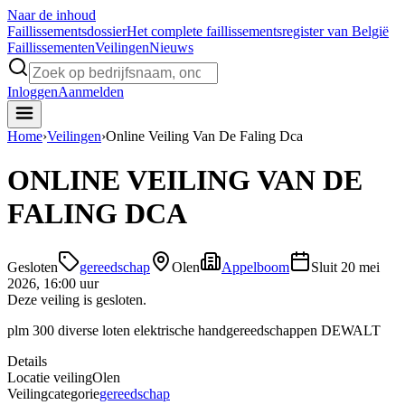
Naar de inhoud
Faillissements
dossier
Het complete faillissementsregister van België
Faillissementen
Veilingen
Nieuws
Inloggen
Aanmelden
Home
›
Veilingen
›
Online Veiling Van De Faling Dca
ONLINE VEILING VAN DE
FALING DCA
Gesloten
gereedschap
Olen
Appelboom
Sluit
20 mei
2026, 16:00 uur
Deze veiling is gesloten.
plm 300 diverse loten elektrische handgereedschappen DEWALT
Details
Locatie veiling
Olen
Veilingcategorie
gereedschap