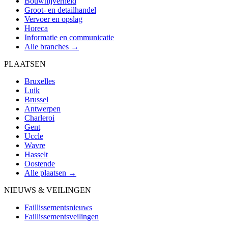
Bouwnijverheid
Groot- en detailhandel
Vervoer en opslag
Horeca
Informatie en communicatie
Alle branches →
PLAATSEN
Bruxelles
Luik
Brussel
Antwerpen
Charleroi
Gent
Uccle
Wavre
Hasselt
Oostende
Alle plaatsen →
NIEUWS & VEILINGEN
Faillissementsnieuws
Faillissementsveilingen