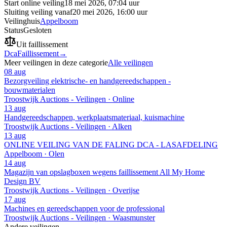
Start online veiling
18 mei 2026, 07:04 uur
Sluiting veiling vanaf
20 mei 2026, 16:00 uur
Veilinghuis
Appelboom
Status
Gesloten
Uit faillissement
Dca
Faillissement
→
Meer veilingen in deze categorie
Alle veilingen
08 aug
Bezorgveiling elektrische- en handgereedschappen -
bouwmaterialen
Troostwijk Auctions - Veilingen · Online
13 aug
Handgereedschappen, werkplaatsmateriaal, kuismachine
Troostwijk Auctions - Veilingen · Alken
13 aug
ONLINE VEILING VAN DE FALING DCA - LASAFDELING
Appelboom · Olen
14 aug
Magazijn van opslagboxen wegens faillissement All My Home
Design BV
Troostwijk Auctions - Veilingen · Overijse
17 aug
Machines en gereedschappen voor de professional
Troostwijk Auctions - Veilingen · Waasmunster
Andere veilingen