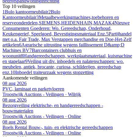
bedrijfspand
woninginrichting
Top 10 veilingen
1
Bulo kantoormeubilair
2
Bulo
Kantoormeubilair
3
Metaalbewerkingmachines,toebehoren en
reserveonderdelen,SIEMENS,HEIDENHAIN,MAZAK
4
Nieuwe
Consumenten Goederen: Wo. Gereedschap, Onderhoud,
Keukengerief, Speelgoed, Bevestigingsmateriaal Enz.
5
Partijhandel
met o.a. Fair Trade, Max Verstappen merchandise en Doe-Het-Zelf
artikelen
6
Agrarische uitrusting wegens faillissement D&amp;D
Machines BV
7
Barcontainers clubhuis en
woonunit
8
Handgereedschappen, werkplaatsmateriaal, kuismachine
en stapelaar
9
Veiling uit div. inboedels en nalatenschappen: wo.
meubelen, antiek, brocante, curiosa, schilderijen, gereedschap
enz.
10
Inboedel traiteurzaak wegens stopzetting
Aankomende veilingen
08 aug 2026
PVC, laminaat en parketvloeren
Troostwijk Auctions - Veilingen · Wilrijk
08 aug 2026
Bezorgveiling elektrische- en handgereedschappen -
bouwmaterialen
Troostwijk Auctions - Veilingen · Online
08 aug 2026
Boels Rental Bouw-, tuin- en elektrische gereedschappen
Troostwijk Auctions - Veilingen · Online