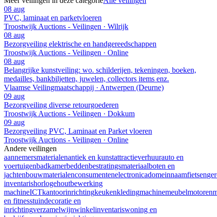
Meer veilingen in deze categorie
Alle veilingen
08 aug
PVC, laminaat en parketvloeren
Troostwijk Auctions - Veilingen · Wilrijk
08 aug
Bezorgveiling elektrische en handgereedschappen
Troostwijk Auctions - Veilingen · Online
08 aug
Belangrijke kunstveiling: wo. schilderijen, tekeningen, boeken,
medailles, bankbiljetten, juwelen, collectors items enz.
Vlaamse Veilingmaatschappij · Antwerpen (Deurne)
09 aug
Bezorgveiling diverse retourgoederen
Troostwijk Auctions - Veilingen · Dokkum
09 aug
Bezorgveiling PVC, Laminaat en Parket vloeren
Troostwijk Auctions - Veilingen · Online
Andere veilingen
aannemersmaterialen
antiek en kunst
attractieverhuur
auto en
voertuigen
badkamer
bedden
bestratingsmateriaal
boten en
jachten
bouwmaterialen
consumentenelectronica
domeinnaam
fietsen
ge
inventaris
horloge
houtbewerking
machine
ICT
kantoorinrichting
keuken
kleding
machine
meubel
motoren
m
en fitness
tuindecoratie en
inrichting
verzamel
wijn
winkelinventaris
woning en