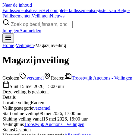
Naar de inhoud
Faillissements
dossier
Het complete faillissementsregister van België
Faillissementen
Veilingen
Nieuws
Inloggen
Aanmelden
Home
›
Veilingen
›
Magazijnveiling
Magazijnveiling
Gesloten
verzamel
Raeren
Troostwijk Auctions - Veilingen
Sluit
15 mei 2026, 15:00 uur
Deze veiling is gesloten.
Details
Locatie veiling
Raeren
Veilingcategorie
verzamel
Start online veiling
08 mei 2026, 17:00 uur
Sluiting veiling vanaf
15 mei 2026, 15:00 uur
Veilinghuis
Troostwijk Auctions - Veilingen
Status
Gesloten