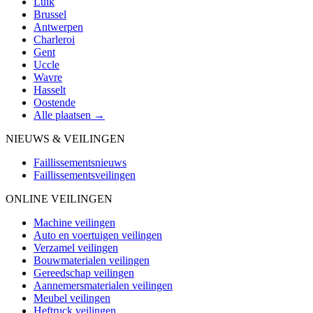
Luik
Brussel
Antwerpen
Charleroi
Gent
Uccle
Wavre
Hasselt
Oostende
Alle plaatsen →
NIEUWS & VEILINGEN
Faillissementsnieuws
Faillissementsveilingen
ONLINE VEILINGEN
Machine veilingen
Auto en voertuigen veilingen
Verzamel veilingen
Bouwmaterialen veilingen
Gereedschap veilingen
Aannemersmaterialen veilingen
Meubel veilingen
Heftruck veilingen