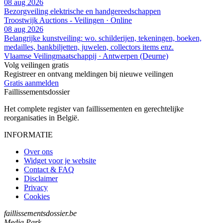
08 aug 2026
Bezorgveiling elektrische en handgereedschappen
Troostwijk Auctions - Veilingen · Online
08 aug 2026
Belangrijke kunstveiling: wo. schilderijen, tekeningen, boeken,
medailles, bankbiljetten, juwelen, collectors items enz.
Vlaamse Veilingmaatschappij · Antwerpen (Deurne)
Volg veilingen gratis
Registreer en ontvang meldingen bij nieuwe veilingen
Gratis aanmelden
Faillissements
dossier
Het complete register van faillissementen en gerechtelijke
reorganisaties in België.
INFORMATIE
Over ons
Widget voor je website
Contact & FAQ
Disclaimer
Privacy
Cookies
faillissementsdossier.be
Media Park