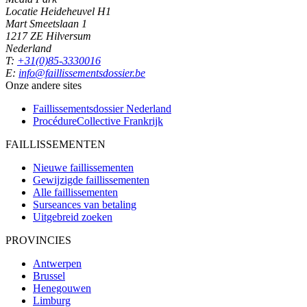
Locatie Heideheuvel H1
Mart Smeetslaan 1
1217 ZE Hilversum
Nederland
T:
+31(0)85-3330016
E:
info@faillissementsdossier.be
Onze andere sites
Faillissementsdossier
Nederland
ProcédureCollective
Frankrijk
FAILLISSEMENTEN
Nieuwe faillissementen
Gewijzigde faillissementen
Alle faillissementen
Surseances van betaling
Uitgebreid zoeken
PROVINCIES
Antwerpen
Brussel
Henegouwen
Limburg