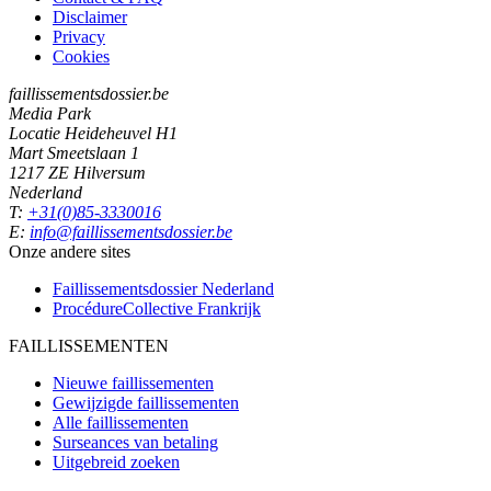
Disclaimer
Privacy
Cookies
faillissementsdossier.be
Media Park
Locatie Heideheuvel H1
Mart Smeetslaan 1
1217 ZE Hilversum
Nederland
T:
+31(0)85-3330016
E:
info@faillissementsdossier.be
Onze andere sites
Faillissementsdossier
Nederland
ProcédureCollective
Frankrijk
FAILLISSEMENTEN
Nieuwe faillissementen
Gewijzigde faillissementen
Alle faillissementen
Surseances van betaling
Uitgebreid zoeken