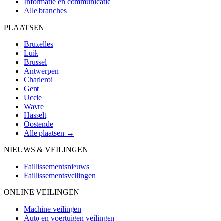
Informatie en communicatie
Alle branches →
PLAATSEN
Bruxelles
Luik
Brussel
Antwerpen
Charleroi
Gent
Uccle
Wavre
Hasselt
Oostende
Alle plaatsen →
NIEUWS & VEILINGEN
Faillissementsnieuws
Faillissementsveilingen
ONLINE VEILINGEN
Machine veilingen
Auto en voertuigen veilingen