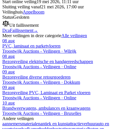
Start online veiling
19 mei 2026, 11:11 uur
Sluiting veiling vanaf
21 mei 2026, 17:00 uur
Veilinghuis
Appelboom
Status
Gesloten
Uit faillissement
Dca
Faillissement
→
Meer veilingen in deze categorie
Alle veilingen
08 aug
PVC, laminaat en parketvloeren
Troostwijk Auctions - Veilingen · Wilrijk
08 aug
Bezorgveiling elektrische en handgereedschappen
Troostwijk Auctions - Veilingen · Online
09 aug
Bezorgveiling diverse retourgoederen
Troostwijk Auctions - Veilingen · Dokkum
09 aug
Bezorgveiling PVC, Laminaat en Parket vloeren
Troostwijk Auctions - Veilingen · Online
10 aug
Brandweerwagens, ambulances en kraanwagens
Troostwijk Auctions - Veilingen · Bruxelles
Andere veilingen
aannemersmaterialen
antiek en kunst
attractieverhuur
auto en
voertuigen
badkamer
bedden
bestratingsmateriaal
boten en