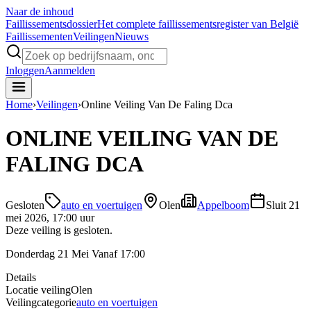
Naar de inhoud
Faillissements
dossier
Het complete faillissementsregister van België
Faillissementen
Veilingen
Nieuws
Inloggen
Aanmelden
Home
›
Veilingen
›
Online Veiling Van De Faling Dca
ONLINE VEILING VAN DE
FALING DCA
Gesloten
auto en voertuigen
Olen
Appelboom
Sluit
21
mei 2026, 17:00 uur
Deze veiling is gesloten.
Donderdag 21 Mei Vanaf 17:00
Details
Locatie veiling
Olen
Veilingcategorie
auto en voertuigen