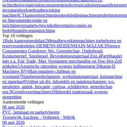
jachten
bouwmaterialen
consumentenelectronica
domeinnaam
fietsen
ge
inventaris
horloge
houtbewerking
machine
ICT
kantoorinrichting
keuken
kleding
machine
meubel
motoren
m
en fitness
tuindecoratie en
inrichting
verzamel
wijn
winkelinventaris
woning en
bedrijfspand
woninginrichting
Top 10 veilingen
1
Bulo kantoormeubilair
2
Metaalbewerkingmachines,toebehoren en
reserveonderdelen,SIEMENS,HEIDENHAIN,MAZAK
3
Nieuwe
Consumenten Goederen: Wo. Gereedschap, Onderhoud,
Keukengerief, Speelgoed, Bevestigingsmateriaal Enz.
4
Partijhandel
met o.a. Fair Trade, Max Verstappen merchandise en Doe-Het-Zelf
artikelen
5
Agrarische uitrusting wegens faillissement D&amp;D
Machines BV
6
Barcontainers clubhuis en
woonunit
7
Handgereedschappen, werkplaatsmateriaal, kuismachine
en stapelaar
8
Veiling uit div. inboedels en nalatenschappen: wo.
meubelen, antiek, brocante, curiosa, schilderijen, gereedschap
enz.
9
Grondverzetmachines
10
Inboedel traiteurzaak wegens
stopzetting
Aankomende veilingen
08 aug 2026
PVC, laminaat en parketvloeren
Troostwijk Auctions - Veilingen · Wilrijk
08 aug 2026