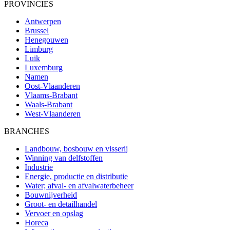
PROVINCIES
Antwerpen
Brussel
Henegouwen
Limburg
Luik
Luxemburg
Namen
Oost-Vlaanderen
Vlaams-Brabant
Waals-Brabant
West-Vlaanderen
BRANCHES
Landbouw, bosbouw en visserij
Winning van delfstoffen
Industrie
Energie, productie en distributie
Water; afval- en afvalwaterbeheer
Bouwnijverheid
Groot- en detailhandel
Vervoer en opslag
Horeca