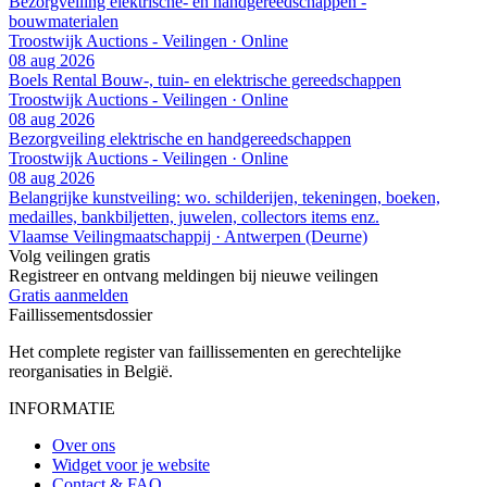
Bezorgveiling elektrische- en handgereedschappen -
bouwmaterialen
Troostwijk Auctions - Veilingen · Online
08 aug 2026
Boels Rental Bouw-, tuin- en elektrische gereedschappen
Troostwijk Auctions - Veilingen · Online
08 aug 2026
Bezorgveiling elektrische en handgereedschappen
Troostwijk Auctions - Veilingen · Online
08 aug 2026
Belangrijke kunstveiling: wo. schilderijen, tekeningen, boeken,
medailles, bankbiljetten, juwelen, collectors items enz.
Vlaamse Veilingmaatschappij · Antwerpen (Deurne)
Volg veilingen gratis
Registreer en ontvang meldingen bij nieuwe veilingen
Gratis aanmelden
Faillissements
dossier
Het complete register van faillissementen en gerechtelijke
reorganisaties in België.
INFORMATIE
Over ons
Widget voor je website
Contact & FAQ