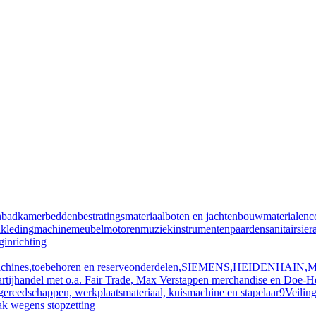
n
badkamer
bedden
bestratingsmateriaal
boten en jachten
bouwmaterialen
c
n
kleding
machine
meubel
motoren
muziekinstrumenten
paarden
sanitair
sier
inrichting
achines,toebehoren en reserveonderdelen,SIEMENS,HEIDENHAI
rtijhandel met o.a. Fair Trade, Max Verstappen merchandise en Doe-He
ereedschappen, werkplaatsmateriaal, kuismachine en stapelaar
9
Veilin
aak wegens stopzetting