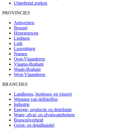
Uitgebreid zoeken
PROVINCIES
Antwerpen
Brussel
Henegouwen
Limburg
Luik
Luxemburg
Namen
Oost-Vlaanderen
Vlaams-Brabant
Waals-Brabant
West-Vlaanderen
BRANCHES
Landbouw, bosbouw en visserij
Winning van delfstoffen
Industrie
Energie, productie en distributie
Water; afval- en afvalwaterbeheer
Bouwnijverheid
Groot- en detailhandel