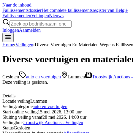
Naar de inhoud
Faillissements
dossier
Het complete faillissementsregister van België
Faillissementen
Veilingen
Nieuws
Inloggen
Aanmelden
Home
›
Veilingen
›
Diverse Voertuigen En Materialen Wegens Faillisse
Diverse voertuigen en materiale
Gesloten
auto en voertuigen
Lummen
Troostwijk Auctions -
Deze veiling is gesloten.
Details
Locatie veiling
Lummen
Veilingcategorie
auto en voertuigen
Start online veiling
15 mei 2026, 13:00 uur
Sluiting veiling vanaf
28 mei 2026, 14:00 uur
Veilinghuis
Troostwijk Auctions - Veilingen
Status
Gesloten