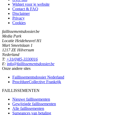
Widget voor je website
Contact & FAQ
Disclaimer
Privacy
Cookies
faillissementsdossier.be
Media Park
Locatie Heideheuvel H1
Mart Smeetslaan 1
1217 ZE Hilversum
Nederland
T:
+31(0)85-3330016
E:
info@faillissementsdossier.be
Onze andere sites
Faillissementsdossier
Nederland
ProcédureCollective
Frankrijk
FAILLISSEMENTEN
Nieuwe faillissementen
Gewijzigde faillissementen
Alle faillissementen
Surseances van betaling