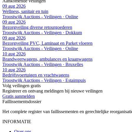
Aankomende veilingen
09 aug 2026
Wellness, sanitair en tuin
Troostwijk Auctions - Veilingen · Online
09 aug 2026
Bezorgveiling diverse retourgoederen
Troostwijk Auctions - Veilingen · Dokkum
09 aug 2026
Bezorgveiling PVC, Laminaat en Parket vloeren
Troostwijk Auctions - Veilingen · Online
10 aug 2026
Brandweerwagens, ambulances en kraanwagens
Troostwijk Auctions - Veilingen · Bruxelles
10 aug 2026
Bedrijfsvoertuigen en vrachtwagens
Troostwijk Auctions - Veilingen · Estaimpuis
Volg veilingen gratis
Registreer en ontvang meldingen bij nieuwe veilingen
Gratis aanmelden
Faillissements
dossier
Het complete register van faillissementen en gerechtelijke reorganisati
INFORMATIE
Over ons