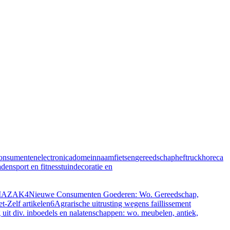
onsumentenelectronica
domeinnaam
fietsen
gereedschap
heftruck
horeca
aden
sport en fitness
tuindecoratie en
N,MAZAK
4
Nieuwe Consumenten Goederen: Wo. Gereedschap,
t-Zelf artikelen
6
Agrarische uitrusting wegens faillissement
g uit div. inboedels en nalatenschappen: wo. meubelen, antiek,