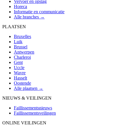
Vervoer en opslag
Horeca
Informatie en communicatie
Alle branches →
PLAATSEN
Bruxelles
Luik
Brussel
Antwerpen
Charleroi
Gent
Uccle
Wavre
Hasselt
Oostende
Alle plaatsen →
NIEUWS & VEILINGEN
Faillissementsnieuws
Faillissementsveilingen
ONLINE VEILINGEN