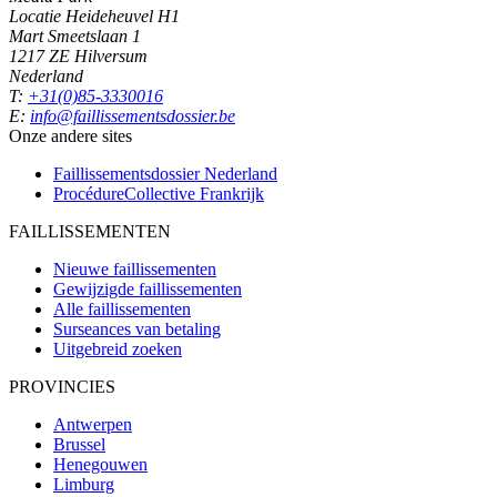
Locatie Heideheuvel H1
Mart Smeetslaan 1
1217 ZE Hilversum
Nederland
T:
+31(0)85-3330016
E:
info@faillissementsdossier.be
Onze andere sites
Faillissementsdossier
Nederland
ProcédureCollective
Frankrijk
FAILLISSEMENTEN
Nieuwe faillissementen
Gewijzigde faillissementen
Alle faillissementen
Surseances van betaling
Uitgebreid zoeken
PROVINCIES
Antwerpen
Brussel
Henegouwen
Limburg