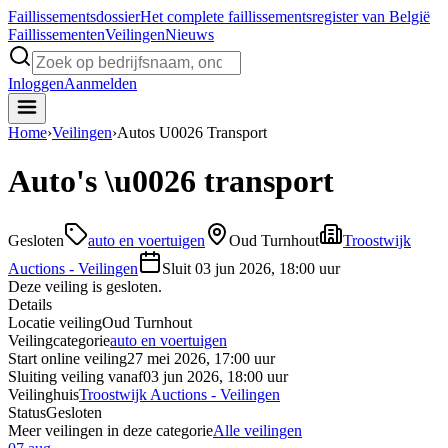
Faillissements
dossier
Het complete faillissementsregister van België
Faillissementen
Veilingen
Nieuws
Inloggen
Aanmelden
Home
›
Veilingen
›
Autos U0026 Transport
Auto's \u0026 transport
Gesloten
auto en voertuigen
Oud Turnhout
Troostwijk
Auctions - Veilingen
Sluit
03 jun 2026, 18:00 uur
Deze veiling is gesloten.
Details
Locatie veiling
Oud Turnhout
Veilingcategorie
auto en voertuigen
Start online veiling
27 mei 2026, 17:00 uur
Sluiting veiling vanaf
03 jun 2026, 18:00 uur
Veilinghuis
Troostwijk Auctions - Veilingen
Status
Gesloten
Meer veilingen in deze categorie
Alle veilingen