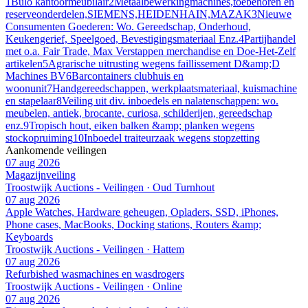
1
Bulo kantoormeubilair
2
Metaalbewerkingmachines,toebehoren en
reserveonderdelen,SIEMENS,HEIDENHAIN,MAZAK
3
Nieuwe
Consumenten Goederen: Wo. Gereedschap, Onderhoud,
Keukengerief, Speelgoed, Bevestigingsmateriaal Enz.
4
Partijhandel
met o.a. Fair Trade, Max Verstappen merchandise en Doe-Het-Zelf
artikelen
5
Agrarische uitrusting wegens faillissement D&amp;D
Machines BV
6
Barcontainers clubhuis en
woonunit
7
Handgereedschappen, werkplaatsmateriaal, kuismachine
en stapelaar
8
Veiling uit div. inboedels en nalatenschappen: wo.
meubelen, antiek, brocante, curiosa, schilderijen, gereedschap
enz.
9
Tropisch hout, eiken balken &amp; planken wegens
stockopruiming
10
Inboedel traiteurzaak wegens stopzetting
Aankomende veilingen
07 aug 2026
Magazijnveiling
Troostwijk Auctions - Veilingen · Oud Turnhout
07 aug 2026
Apple Watches, Hardware geheugen, Opladers, SSD, iPhones,
Phone cases, MacBooks, Docking stations, Routers &amp;
Keyboards
Troostwijk Auctions - Veilingen · Hattem
07 aug 2026
Refurbished wasmachines en wasdrogers
Troostwijk Auctions - Veilingen · Online
07 aug 2026