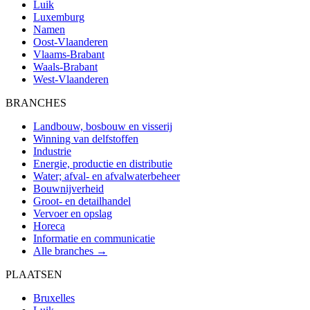
Luik
Luxemburg
Namen
Oost-Vlaanderen
Vlaams-Brabant
Waals-Brabant
West-Vlaanderen
BRANCHES
Landbouw, bosbouw en visserij
Winning van delfstoffen
Industrie
Energie, productie en distributie
Water; afval- en afvalwaterbeheer
Bouwnijverheid
Groot- en detailhandel
Vervoer en opslag
Horeca
Informatie en communicatie
Alle branches →
PLAATSEN
Bruxelles