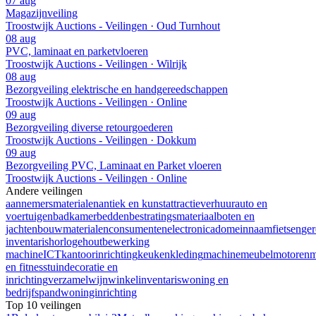
07 aug
Magazijnveiling
Troostwijk Auctions - Veilingen · Oud Turnhout
08 aug
PVC, laminaat en parketvloeren
Troostwijk Auctions - Veilingen · Wilrijk
08 aug
Bezorgveiling elektrische en handgereedschappen
Troostwijk Auctions - Veilingen · Online
09 aug
Bezorgveiling diverse retourgoederen
Troostwijk Auctions - Veilingen · Dokkum
09 aug
Bezorgveiling PVC, Laminaat en Parket vloeren
Troostwijk Auctions - Veilingen · Online
Andere veilingen
aannemersmaterialen
antiek en kunst
attractieverhuur
auto en
voertuigen
badkamer
bedden
bestratingsmateriaal
boten en
jachten
bouwmaterialen
consumentenelectronica
domeinnaam
fietsen
ge
inventaris
horloge
houtbewerking
machine
ICT
kantoorinrichting
keuken
kleding
machine
meubel
motoren
m
en fitness
tuindecoratie en
inrichting
verzamel
wijn
winkelinventaris
woning en
bedrijfspand
woninginrichting
Top 10 veilingen