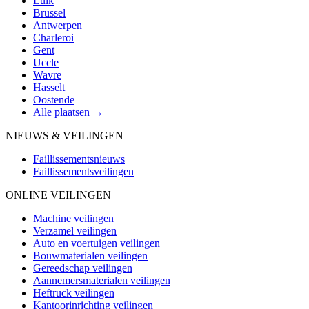
Luik
Brussel
Antwerpen
Charleroi
Gent
Uccle
Wavre
Hasselt
Oostende
Alle plaatsen →
NIEUWS & VEILINGEN
Faillissementsnieuws
Faillissementsveilingen
ONLINE VEILINGEN
Machine veilingen
Verzamel veilingen
Auto en voertuigen veilingen
Bouwmaterialen veilingen
Gereedschap veilingen
Aannemersmaterialen veilingen
Heftruck veilingen
Kantoorinrichting veilingen