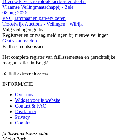
Diverse kavels retrolook sierborden deel ii
Vlaamse Veilingmaatschappij · Zele
08 aug 2026
PVC, laminaat en parketvloeren
Troostwijk Auctions - Veilingen · Wilrijk
Volg veilingen gratis
Registreer en ontvang meldingen bij nieuwe veilingen
Gratis aanmelden
Faillissements
dossier
Het complete register van faillissementen en gerechtelijke
reorganisaties in België.
55.888
actieve dossiers
INFORMATIE
Over ons
Widget voor je website
Contact & FAQ
Disclaimer
Privacy
Cookies
faillissementsdossier.be
Media Park