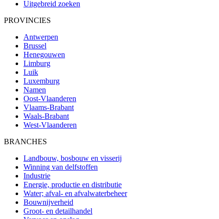
Uitgebreid zoeken
PROVINCIES
Antwerpen
Brussel
Henegouwen
Limburg
Luik
Luxemburg
Namen
Oost-Vlaanderen
Vlaams-Brabant
Waals-Brabant
West-Vlaanderen
BRANCHES
Landbouw, bosbouw en visserij
Winning van delfstoffen
Industrie
Energie, productie en distributie
Water; afval- en afvalwaterbeheer
Bouwnijverheid
Groot- en detailhandel