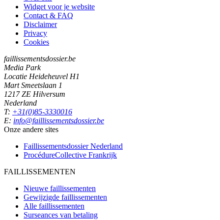
Widget voor je website
Contact & FAQ
Disclaimer
Privacy
Cookies
faillissementsdossier.be
Media Park
Locatie Heideheuvel H1
Mart Smeetslaan 1
1217 ZE Hilversum
Nederland
T:
+31(0)85-3330016
E:
info@faillissementsdossier.be
Onze andere sites
Faillissementsdossier
Nederland
ProcédureCollective
Frankrijk
FAILLISSEMENTEN
Nieuwe faillissementen
Gewijzigde faillissementen
Alle faillissementen
Surseances van betaling