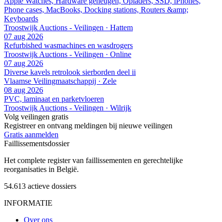
Apple Watches, Hardware geheugen, Opladers, SSD, iPhones,
Phone cases, MacBooks, Docking stations, Routers &amp;
Keyboards
Troostwijk Auctions - Veilingen · Hattem
07 aug 2026
Refurbished wasmachines en wasdrogers
Troostwijk Auctions - Veilingen · Online
07 aug 2026
Diverse kavels retrolook sierborden deel ii
Vlaamse Veilingmaatschappij · Zele
08 aug 2026
PVC, laminaat en parketvloeren
Troostwijk Auctions - Veilingen · Wilrijk
Volg veilingen gratis
Registreer en ontvang meldingen bij nieuwe veilingen
Gratis aanmelden
Faillissements
dossier
Het complete register van faillissementen en gerechtelijke
reorganisaties in België.
54.613
actieve dossiers
INFORMATIE
Over ons