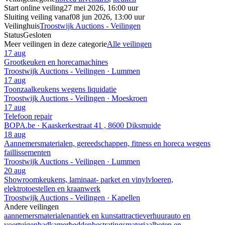
Start online veiling
27 mei 2026, 16:00 uur
Sluiting veiling vanaf
08 jun 2026, 13:00 uur
Veilinghuis
Troostwijk Auctions - Veilingen
Status
Gesloten
Meer veilingen in deze categorie
Alle veilingen
17 aug
Grootkeuken en horecamachines
Troostwijk Auctions - Veilingen · Lummen
17 aug
Toonzaalkeukens wegens liquidatie
Troostwijk Auctions - Veilingen · Moeskroen
17 aug
Telefoon repair
BOPA.be · Kaaskerkestraat 41 , 8600 Diksmuide
18 aug
Aannemersmaterialen, gereedschappen, fitness en horeca wegens
faillissementen
Troostwijk Auctions - Veilingen · Lummen
20 aug
Showroomkeukens, laminaat- parket en vinylvloeren,
elektrotoestellen en kraanwerk
Troostwijk Auctions - Veilingen · Kapellen
Andere veilingen
aannemersmaterialen
antiek en kunst
attractieverhuur
auto en
voertuigen
badkamer
bedden
bestratingsmateriaal
boten en