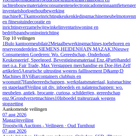
jachten
bouwmaterialen
consumentenelectronica
domeinnaam
fietsen
ge
inventaris
horloge
houtbewerking
machine
ICT
kantoorinrichting
keuken
kleding
machine
meubel
motoren
m
en fitness
tuindecoratie en
inrichting
verzamel
wijn
winkelinventaris
woning en
bedrijfspand
woninginrichting
Top 10 veilingen
1
Bulo kantoormeubilair
2
Metaalbewerkingmachines,toebehoren en
reserveonderdelen,SIEMENS,HEIDENHAIN,MAZAK
3
Nieuwe
Consumenten Goederen: Wo. Gereedschap, Onderhoud,
Keukengerief, Speelgoed, Bevestigingsmateriaal Enz.
4
Partijhandel
met o.a. Fair Trade, Max Verstappen merchandise en Doe-Het-Zelf
artikelen
5
Agrarische uitrusting wegens faillissement D&amp;D
Machines BV
6
Barcontainers clubhuis en
woonunit
7
Handgereedschappen, werkplaatsmateriaal, kuismachine
en stapelaar
8
Veiling uit div. inboedels en nalatenschappen: wo.
meubelen, antiek, brocante, curiosa, schilderijen, gereedschap
enz.
9
Grondverzetmachines
10
Inboedel traiteurzaak wegens
stopzetting
Aankomende veilingen
07 aug 2026
Magazijnveiling
Troostwijk Auctions - Veilingen · Oud Turnhout
07 aug 2026