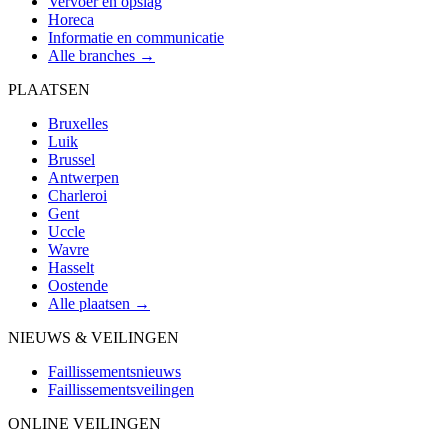
Vervoer en opslag
Horeca
Informatie en communicatie
Alle branches →
PLAATSEN
Bruxelles
Luik
Brussel
Antwerpen
Charleroi
Gent
Uccle
Wavre
Hasselt
Oostende
Alle plaatsen →
NIEUWS & VEILINGEN
Faillissementsnieuws
Faillissementsveilingen
ONLINE VEILINGEN