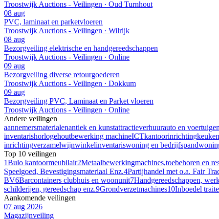
Troostwijk Auctions - Veilingen · Oud Turnhout
08 aug
PVC, laminaat en parketvloeren
Troostwijk Auctions - Veilingen · Wilrijk
08 aug
Bezorgveiling elektrische en handgereedschappen
Troostwijk Auctions - Veilingen · Online
09 aug
Bezorgveiling diverse retourgoederen
Troostwijk Auctions - Veilingen · Dokkum
09 aug
Bezorgveiling PVC, Laminaat en Parket vloeren
Troostwijk Auctions - Veilingen · Online
Andere veilingen
aannemersmaterialen
antiek en kunst
attractieverhuur
auto en voertuige
inventaris
horloge
houtbewerking machine
ICT
kantoorinrichting
keuke
inrichting
verzamel
wijn
winkelinventaris
woning en bedrijfspand
woning
Top 10 veilingen
1
Bulo kantoormeubilair
2
Metaalbewerkingmachines,toebehoren e
Speelgoed, Bevestigingsmateriaal Enz.
4
Partijhandel met o.a. Fair T
BV
6
Barcontainers clubhuis en woonunit
7
Handgereedschappen, werkpl
schilderijen, gereedschap enz.
9
Grondverzetmachines
10
Inboedel trait
Aankomende veilingen
07 aug 2026
Magazijnveiling