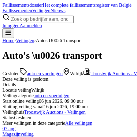
Faillissements
dossier
Het complete faillissementsregister van België
Faillissementen
Veilingen
Nieuws
Inloggen
Aanmelden
Home
›
Veilingen
›
Autos U0026 Transport
Auto's \u0026 transport
Gesloten
auto en voertuigen
Wilrijk
Troostwijk Auctions - V
Deze veiling is gesloten.
Details
Locatie veiling
Wilrijk
Veilingcategorie
auto en voertuigen
Start online veiling
06 jun 2026, 09:00 uur
Sluiting veiling vanaf
16 jun 2026, 19:00 uur
Veilinghuis
Troostwijk Auctions - Veilingen
Status
Gesloten
Meer veilingen in deze categorie
Alle veilingen
07 aug
Magazijnveiling