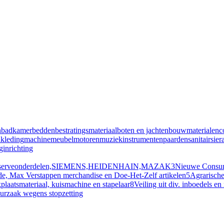
n
badkamer
bedden
bestratingsmateriaal
boten en jachten
bouwmaterialen
c
n
kleding
machine
meubel
motoren
muziekinstrumenten
paarden
sanitair
sier
inrichting
n reserveonderdelen,SIEMENS,HEIDENHAIN,MAZAK
3
Nieuwe Consum
rade, Max Verstappen merchandise en Doe-Het-Zelf artikelen
5
Agrarisch
aatsmateriaal, kuismachine en stapelaar
8
Veiling uit div. inboedels e
eurzaak wegens stopzetting