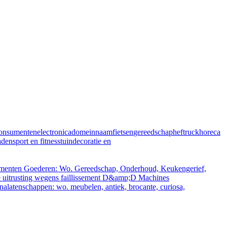
onsumentenelectronica
domeinnaam
fietsen
gereedschap
heftruck
horeca
aden
sport en fitness
tuindecoratie en
enten Goederen: Wo. Gereedschap, Onderhoud, Keukengerief,
e uitrusting wegens faillissement D&amp;D Machines
n nalatenschappen: wo. meubelen, antiek, brocante, curiosa,