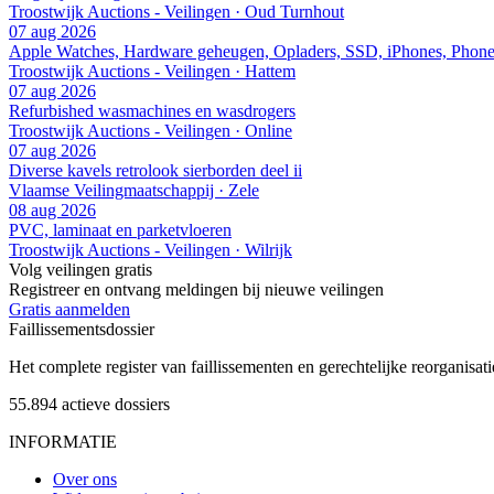
Troostwijk Auctions - Veilingen · Oud Turnhout
07 aug 2026
Apple Watches, Hardware geheugen, Opladers, SSD, iPhones, Phone
Troostwijk Auctions - Veilingen · Hattem
07 aug 2026
Refurbished wasmachines en wasdrogers
Troostwijk Auctions - Veilingen · Online
07 aug 2026
Diverse kavels retrolook sierborden deel ii
Vlaamse Veilingmaatschappij · Zele
08 aug 2026
PVC, laminaat en parketvloeren
Troostwijk Auctions - Veilingen · Wilrijk
Volg veilingen gratis
Registreer en ontvang meldingen bij nieuwe veilingen
Gratis aanmelden
Faillissements
dossier
Het complete register van faillissementen en gerechtelijke reorganisati
55.894
actieve dossiers
INFORMATIE
Over ons