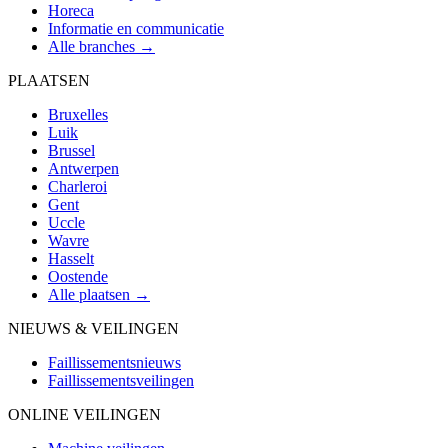
Horeca
Informatie en communicatie
Alle branches →
PLAATSEN
Bruxelles
Luik
Brussel
Antwerpen
Charleroi
Gent
Uccle
Wavre
Hasselt
Oostende
Alle plaatsen →
NIEUWS & VEILINGEN
Faillissementsnieuws
Faillissementsveilingen
ONLINE VEILINGEN