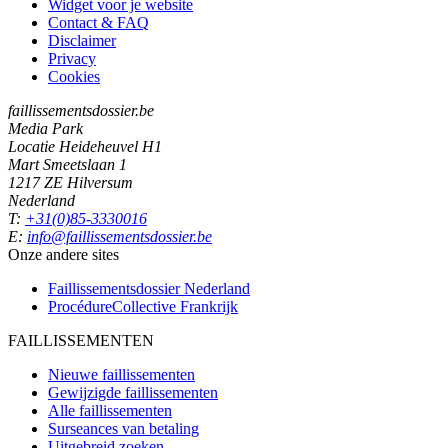
Widget voor je website
Contact & FAQ
Disclaimer
Privacy
Cookies
faillissementsdossier.be
Media Park
Locatie Heideheuvel H1
Mart Smeetslaan 1
1217 ZE Hilversum
Nederland
T:
+31(0)85-3330016
E:
info@faillissementsdossier.be
Onze andere sites
Faillissementsdossier
Nederland
ProcédureCollective
Frankrijk
FAILLISSEMENTEN
Nieuwe faillissementen
Gewijzigde faillissementen
Alle faillissementen
Surseances van betaling
Uitgebreid zoeken