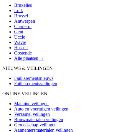
Bruxelles
Luik
Brussel
Antwerpen
Charleroi
Gent
Uccle
Wavre
Hasselt
Oostende
Alle plaatsen →
NIEUWS & VEILINGEN
Faillissementsnieuws
Faillissementsveilingen
ONLINE VEILINGEN
Machine veilingen
Auto en voertuigen veilingen
Verzamel veilingen
Bouwmaterialen veilingen
Gereedschap veilingen
Aannemersmaterialen veilingen