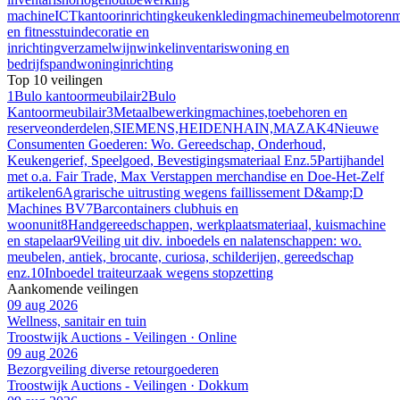
machine
ICT
kantoorinrichting
keuken
kleding
machine
meubel
motoren
m
en fitness
tuindecoratie en
inrichting
verzamel
wijn
winkelinventaris
woning en
bedrijfspand
woninginrichting
Top 10 veilingen
1
Bulo kantoormeubilair
2
Bulo
Kantoormeubilair
3
Metaalbewerkingmachines,toebehoren en
reserveonderdelen,SIEMENS,HEIDENHAIN,MAZAK
4
Nieuwe
Consumenten Goederen: Wo. Gereedschap, Onderhoud,
Keukengerief, Speelgoed, Bevestigingsmateriaal Enz.
5
Partijhandel
met o.a. Fair Trade, Max Verstappen merchandise en Doe-Het-Zelf
artikelen
6
Agrarische uitrusting wegens faillissement D&amp;D
Machines BV
7
Barcontainers clubhuis en
woonunit
8
Handgereedschappen, werkplaatsmateriaal, kuismachine
en stapelaar
9
Veiling uit div. inboedels en nalatenschappen: wo.
meubelen, antiek, brocante, curiosa, schilderijen, gereedschap
enz.
10
Inboedel traiteurzaak wegens stopzetting
Aankomende veilingen
09 aug 2026
Wellness, sanitair en tuin
Troostwijk Auctions - Veilingen · Online
09 aug 2026
Bezorgveiling diverse retourgoederen
Troostwijk Auctions - Veilingen · Dokkum