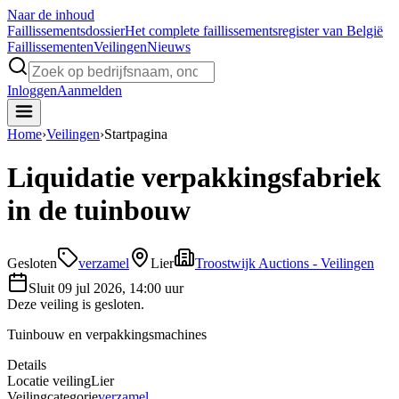
Naar de inhoud
Faillissements
dossier
Het complete faillissementsregister van België
Faillissementen
Veilingen
Nieuws
Inloggen
Aanmelden
Home
›
Veilingen
›
Startpagina
Liquidatie verpakkingsfabriek
in de tuinbouw
Gesloten
verzamel
Lier
Troostwijk Auctions - Veilingen
Sluit
09 jul 2026, 14:00 uur
Deze veiling is gesloten.
Tuinbouw en verpakkingsmachines
Details
Locatie veiling
Lier
Veilingcategorie
verzamel