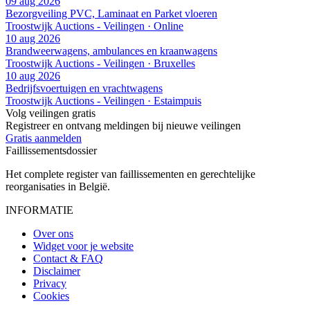
09 aug 2026
Bezorgveiling PVC, Laminaat en Parket vloeren
Troostwijk Auctions - Veilingen · Online
10 aug 2026
Brandweerwagens, ambulances en kraanwagens
Troostwijk Auctions - Veilingen · Bruxelles
10 aug 2026
Bedrijfsvoertuigen en vrachtwagens
Troostwijk Auctions - Veilingen · Estaimpuis
Volg veilingen gratis
Registreer en ontvang meldingen bij nieuwe veilingen
Gratis aanmelden
Faillissements
dossier
Het complete register van faillissementen en gerechtelijke
reorganisaties in België.
INFORMATIE
Over ons
Widget voor je website
Contact & FAQ
Disclaimer
Privacy
Cookies