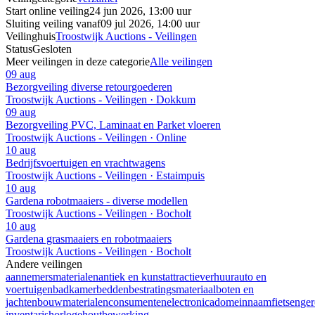
Start online veiling
24 jun 2026, 13:00 uur
Sluiting veiling vanaf
09 jul 2026, 14:00 uur
Veilinghuis
Troostwijk Auctions - Veilingen
Status
Gesloten
Meer veilingen in deze categorie
Alle veilingen
09 aug
Bezorgveiling diverse retourgoederen
Troostwijk Auctions - Veilingen · Dokkum
09 aug
Bezorgveiling PVC, Laminaat en Parket vloeren
Troostwijk Auctions - Veilingen · Online
10 aug
Bedrijfsvoertuigen en vrachtwagens
Troostwijk Auctions - Veilingen · Estaimpuis
10 aug
Gardena robotmaaiers - diverse modellen
Troostwijk Auctions - Veilingen · Bocholt
10 aug
Gardena grasmaaiers en robotmaaiers
Troostwijk Auctions - Veilingen · Bocholt
Andere veilingen
aannemersmaterialen
antiek en kunst
attractieverhuur
auto en
voertuigen
badkamer
bedden
bestratingsmateriaal
boten en
jachten
bouwmaterialen
consumentenelectronica
domeinnaam
fietsen
ge
inventaris
horloge
houtbewerking