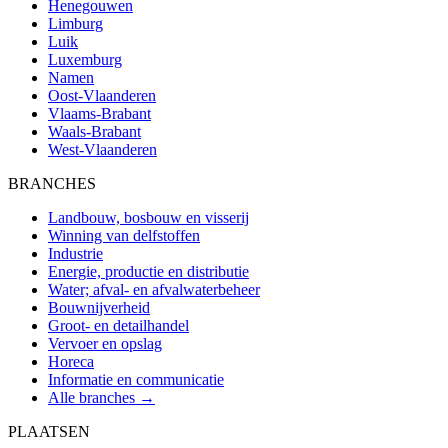
Henegouwen
Limburg
Luik
Luxemburg
Namen
Oost-Vlaanderen
Vlaams-Brabant
Waals-Brabant
West-Vlaanderen
BRANCHES
Landbouw, bosbouw en visserij
Winning van delfstoffen
Industrie
Energie, productie en distributie
Water; afval- en afvalwaterbeheer
Bouwnijverheid
Groot- en detailhandel
Vervoer en opslag
Horeca
Informatie en communicatie
Alle branches →
PLAATSEN