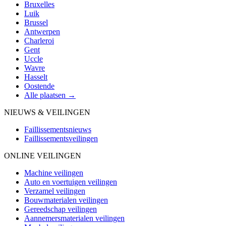
Bruxelles
Luik
Brussel
Antwerpen
Charleroi
Gent
Uccle
Wavre
Hasselt
Oostende
Alle plaatsen →
NIEUWS & VEILINGEN
Faillissementsnieuws
Faillissementsveilingen
ONLINE VEILINGEN
Machine veilingen
Auto en voertuigen veilingen
Verzamel veilingen
Bouwmaterialen veilingen
Gereedschap veilingen
Aannemersmaterialen veilingen