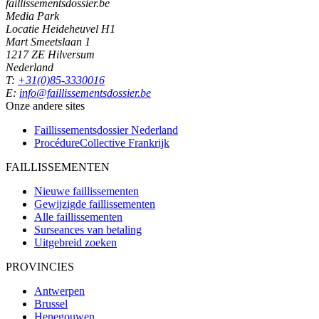
faillissementsdossier.be
Media Park
Locatie Heideheuvel H1
Mart Smeetslaan 1
1217 ZE Hilversum
Nederland
T:
+31(0)85-3330016
E:
info@faillissementsdossier.be
Onze andere sites
Faillissementsdossier
Nederland
ProcédureCollective
Frankrijk
FAILLISSEMENTEN
Nieuwe faillissementen
Gewijzigde faillissementen
Alle faillissementen
Surseances van betaling
Uitgebreid zoeken
PROVINCIES
Antwerpen
Brussel
Henegouwen