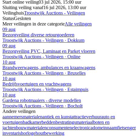
Start online veiling
03 jul 2026, 15:00 uur
Sluiting veiling vanaf
16 jul 2026, 13:00 uur
Veilinghuis
Troostwijk Auctions - Veilingen
Status
Gesloten
Meer veilingen in deze categorie
Alle veilingen
09 aug
Bezorgveiling diverse retourgoederen
Troostwijk Auctions - Veilingen · Dokkum
09 aug
Bezorgveiling PVC, Laminaat en Parket vloeren
Troostwijk Auctions - Veilingen · Online
10 aug
Brandweerwagens, ambulances en kraanwagens
Troostwijk Auctions - Veilingen · Bruxelles
10 aug
Bedrijfsvoertuigen en vrachtwagens
Troostwijk Auctions - Veilingen · Estaimpuis
10 aug
Gardena robotmaaiers - diverse modellen
Troostwijk Auctions - Veilingen · Bocholt
Andere veilingen
aannemersmaterialen
antiek en kunst
attractieverhuur
auto en
voertuigen
badkamer
bedden
bestratingsmateriaal
boten en
jachten
bouwmaterialen
consumentenelectronica
domeinnaam
fietsen
ge
inventaris
horloge
houtbewerking