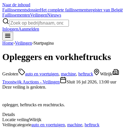
Naar de inhoud
Faillissements
dossier
Het complete faillissementsregister van België
Faillissementen
Veilingen
Nieuws
Inloggen
Aanmelden
Home
›
Veilingen
›
Startpagina
Opleggers en vorkheftrucks
Gesloten
auto en voertuigen
,
machine
,
heftruck
Wilrijk
Troostwijk Auctions - Veilingen
Sluit
16 jul 2026, 13:00 uur
Deze veiling is gesloten.
oplegger, heftrucks en reachtrucks.
Details
Locatie veiling
Wilrijk
Veilingcategorie
auto en voertuigen
,
machine
,
heftruck