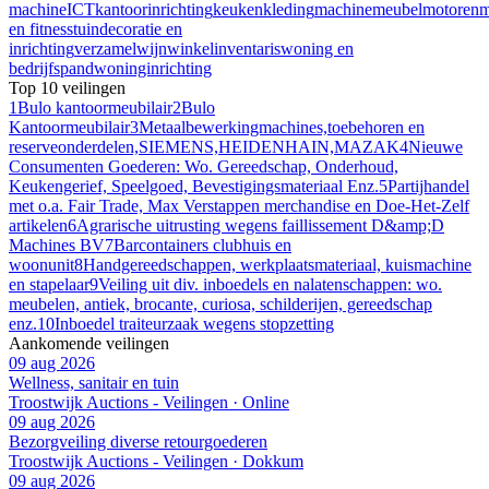
machine
ICT
kantoorinrichting
keuken
kleding
machine
meubel
motoren
m
en fitness
tuindecoratie en
inrichting
verzamel
wijn
winkelinventaris
woning en
bedrijfspand
woninginrichting
Top 10 veilingen
1
Bulo kantoormeubilair
2
Bulo
Kantoormeubilair
3
Metaalbewerkingmachines,toebehoren en
reserveonderdelen,SIEMENS,HEIDENHAIN,MAZAK
4
Nieuwe
Consumenten Goederen: Wo. Gereedschap, Onderhoud,
Keukengerief, Speelgoed, Bevestigingsmateriaal Enz.
5
Partijhandel
met o.a. Fair Trade, Max Verstappen merchandise en Doe-Het-Zelf
artikelen
6
Agrarische uitrusting wegens faillissement D&amp;D
Machines BV
7
Barcontainers clubhuis en
woonunit
8
Handgereedschappen, werkplaatsmateriaal, kuismachine
en stapelaar
9
Veiling uit div. inboedels en nalatenschappen: wo.
meubelen, antiek, brocante, curiosa, schilderijen, gereedschap
enz.
10
Inboedel traiteurzaak wegens stopzetting
Aankomende veilingen
09 aug 2026
Wellness, sanitair en tuin
Troostwijk Auctions - Veilingen · Online
09 aug 2026
Bezorgveiling diverse retourgoederen
Troostwijk Auctions - Veilingen · Dokkum
09 aug 2026