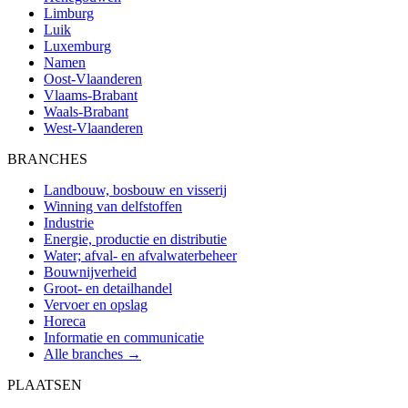
Limburg
Luik
Luxemburg
Namen
Oost-Vlaanderen
Vlaams-Brabant
Waals-Brabant
West-Vlaanderen
BRANCHES
Landbouw, bosbouw en visserij
Winning van delfstoffen
Industrie
Energie, productie en distributie
Water; afval- en afvalwaterbeheer
Bouwnijverheid
Groot- en detailhandel
Vervoer en opslag
Horeca
Informatie en communicatie
Alle branches →
PLAATSEN