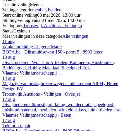
Locatie veiling
Menen
Veilingcategorie
meubel
,
bedden
Start online veiling
08 mei 2026, 13:00 uur
Sluiting veiling vanaf
21 mei 2026, 14:00 uur
Veilinghuis
Troostwijk Auctions - Veilingen
Status
Gesloten
Meer veilingen in deze categorie
Alle veilingen
11 aug
Winkelinrichting Lingerie Marie
BOPA.be · Diksmuidseweg 150 - poort 5 , 8900 Ieper
13 aug
Div. Goederen: Wo. Tuin Artikelen, Kamperen, Huishouden,
Beddengoed, Hobby Materiaal, Speelgoed Enz.
Vlaamse Veilingmaatschappij · ,
14 aug
Magazijn van opslagboxen wegens faillissement All My Home
Design BV
Troostwijk Auctions - Veilingen · Overijse
17 aug
Div. goederen afkomstig uit faling: wo. decoratie, speelgoed,
huishoudmateriaal, meubelen, winkeldisplays, tuin artikelen enz.
Vlaamse Veilingmaatschappij · Essen
17 aug
Telefoon repair
BOPA.be · Kaaskerkestraat 41 , 8600 Diksmuide