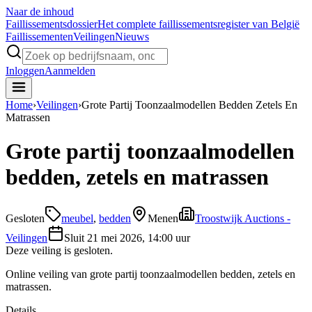
Naar de inhoud
Faillissements
dossier
Het complete faillissementsregister van België
Faillissementen
Veilingen
Nieuws
Inloggen
Aanmelden
Home
›
Veilingen
›
Grote Partij Toonzaalmodellen Bedden Zetels En
Matrassen
Grote partij toonzaalmodellen
bedden, zetels en matrassen
Gesloten
meubel
,
bedden
Menen
Troostwijk Auctions -
Veilingen
Sluit
21 mei 2026, 14:00 uur
Deze veiling is gesloten.
Online veiling van grote partij toonzaalmodellen bedden, zetels en
matrassen.
Details