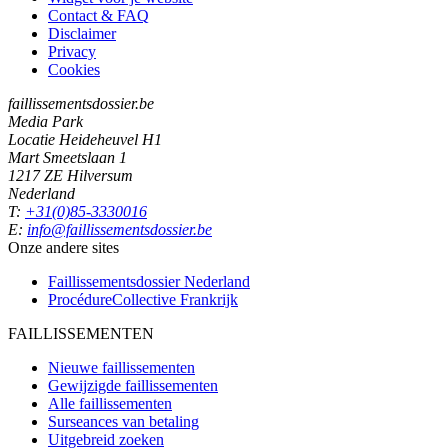
Contact & FAQ
Disclaimer
Privacy
Cookies
faillissementsdossier.be
Media Park
Locatie Heideheuvel H1
Mart Smeetslaan 1
1217 ZE Hilversum
Nederland
T:
+31(0)85-3330016
E:
info@faillissementsdossier.be
Onze andere sites
Faillissementsdossier
Nederland
ProcédureCollective
Frankrijk
FAILLISSEMENTEN
Nieuwe faillissementen
Gewijzigde faillissementen
Alle faillissementen
Surseances van betaling
Uitgebreid zoeken