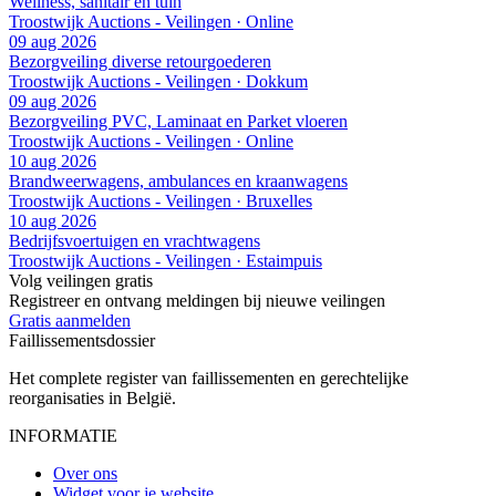
Wellness, sanitair en tuin
Troostwijk Auctions - Veilingen · Online
09 aug 2026
Bezorgveiling diverse retourgoederen
Troostwijk Auctions - Veilingen · Dokkum
09 aug 2026
Bezorgveiling PVC, Laminaat en Parket vloeren
Troostwijk Auctions - Veilingen · Online
10 aug 2026
Brandweerwagens, ambulances en kraanwagens
Troostwijk Auctions - Veilingen · Bruxelles
10 aug 2026
Bedrijfsvoertuigen en vrachtwagens
Troostwijk Auctions - Veilingen · Estaimpuis
Volg veilingen gratis
Registreer en ontvang meldingen bij nieuwe veilingen
Gratis aanmelden
Faillissements
dossier
Het complete register van faillissementen en gerechtelijke
reorganisaties in België.
INFORMATIE
Over ons
Widget voor je website