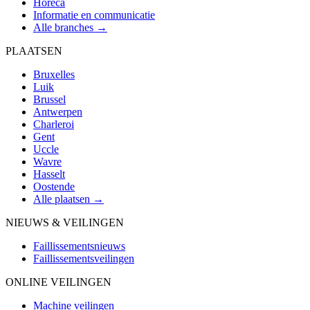
Horeca
Informatie en communicatie
Alle branches →
PLAATSEN
Bruxelles
Luik
Brussel
Antwerpen
Charleroi
Gent
Uccle
Wavre
Hasselt
Oostende
Alle plaatsen →
NIEUWS & VEILINGEN
Faillissementsnieuws
Faillissementsveilingen
ONLINE VEILINGEN
Machine veilingen