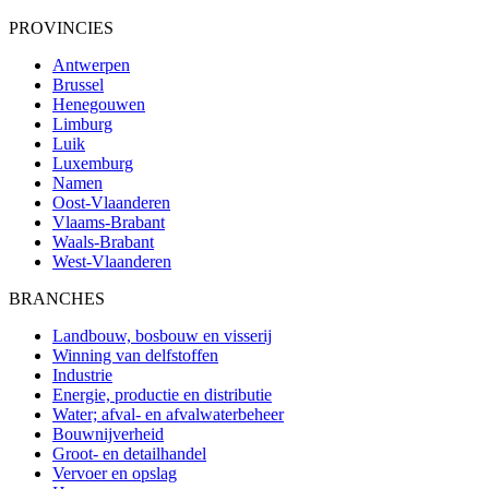
PROVINCIES
Antwerpen
Brussel
Henegouwen
Limburg
Luik
Luxemburg
Namen
Oost-Vlaanderen
Vlaams-Brabant
Waals-Brabant
West-Vlaanderen
BRANCHES
Landbouw, bosbouw en visserij
Winning van delfstoffen
Industrie
Energie, productie en distributie
Water; afval- en afvalwaterbeheer
Bouwnijverheid
Groot- en detailhandel
Vervoer en opslag