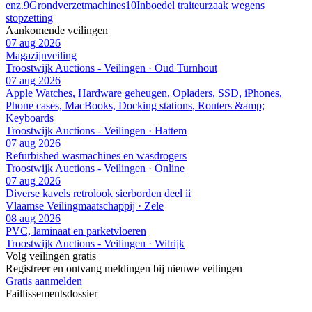
enz.
9
Grondverzetmachines
10
Inboedel traiteurzaak wegens
stopzetting
Aankomende veilingen
07 aug 2026
Magazijnveiling
Troostwijk Auctions - Veilingen · Oud Turnhout
07 aug 2026
Apple Watches, Hardware geheugen, Opladers, SSD, iPhones,
Phone cases, MacBooks, Docking stations, Routers &amp;
Keyboards
Troostwijk Auctions - Veilingen · Hattem
07 aug 2026
Refurbished wasmachines en wasdrogers
Troostwijk Auctions - Veilingen · Online
07 aug 2026
Diverse kavels retrolook sierborden deel ii
Vlaamse Veilingmaatschappij · Zele
08 aug 2026
PVC, laminaat en parketvloeren
Troostwijk Auctions - Veilingen · Wilrijk
Volg veilingen gratis
Registreer en ontvang meldingen bij nieuwe veilingen
Gratis aanmelden
Faillissements
dossier