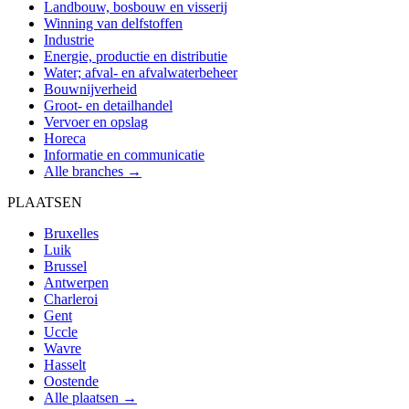
Landbouw, bosbouw en visserij
Winning van delfstoffen
Industrie
Energie, productie en distributie
Water; afval- en afvalwaterbeheer
Bouwnijverheid
Groot- en detailhandel
Vervoer en opslag
Horeca
Informatie en communicatie
Alle branches →
PLAATSEN
Bruxelles
Luik
Brussel
Antwerpen
Charleroi
Gent
Uccle
Wavre
Hasselt
Oostende
Alle plaatsen →