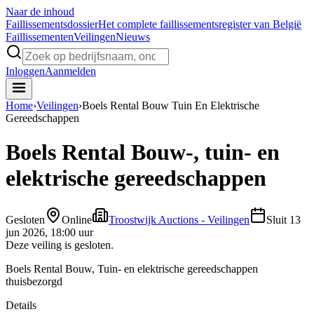
Naar de inhoud
Faillissements
dossier
Het complete faillissementsregister van België
Faillissementen
Veilingen
Nieuws
Inloggen
Aanmelden
Home
›
Veilingen
›
Boels Rental Bouw Tuin En Elektrische
Gereedschappen
Boels Rental Bouw-, tuin- en
elektrische gereedschappen
Gesloten
Online
Troostwijk Auctions - Veilingen
Sluit
13
jun 2026, 18:00 uur
Deze veiling is gesloten.
Boels Rental Bouw, Tuin- en elektrische gereedschappen
thuisbezorgd
Details