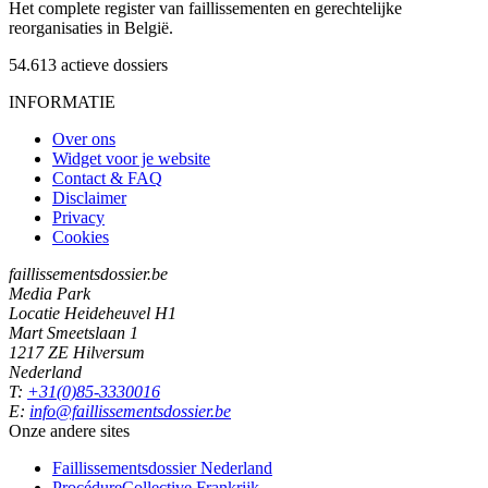
Het complete register van faillissementen en gerechtelijke
reorganisaties in België.
54.613
actieve dossiers
INFORMATIE
Over ons
Widget voor je website
Contact & FAQ
Disclaimer
Privacy
Cookies
faillissementsdossier.be
Media Park
Locatie Heideheuvel H1
Mart Smeetslaan 1
1217 ZE Hilversum
Nederland
T:
+31(0)85-3330016
E:
info@faillissementsdossier.be
Onze andere sites
Faillissementsdossier
Nederland
ProcédureCollective
Frankrijk