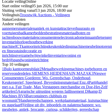
Locatie veiling
Online
Start online veiling
05 jun 2026, 15:00 uur
Sluiting veiling vanaf
13 jun 2026, 18:00 uur
Veilinghuis
Troostwijk Auctions - Veilingen
Status
Gesloten
Andere veilingen
aannemersmaterialen
antiek en kunst
attractieverhuur
auto en
voertuigen
badkamer
bedden
bestratingsmateriaal
boten en
jachten
bouwmaterialen
consumentenelectronica
domeinnaam
fietsen
ge
inventaris
horloge
houtbewerking
machine
ICT
kantoorinrichting
keuken
kleding
machine
meubel
motoren
m
en fitness
tuindecoratie en
inrichting
verzamel
wijn
winkelinventaris
woning en
bedrijfspand
woninginrichting
Top 10 veilingen
1
Bulo kantoormeubilair
2
Metaalbewerkingmachines,toebehoren en
reserveonderdelen,SIEMENS,HEIDENHAIN,MAZAK
3
Nieuwe
Consumenten Goederen: Wo. Gereedschap, Onderhoud,
Keukengerief, Speelgoed, Bevestigingsmateriaal Enz.
4
Partijhandel
met o.a. Fair Trade, Max Verstappen merchandise en Doe-Het-Zelf
artikelen
5
Agrarische uitrusting wegens faillissement D&amp;D
Machines BV
6
Barcontainers clubhuis en
woonunit
7
Handgereedschappen, werkplaatsmateriaal, kuismachine
en stapelaar
8
Veiling uit div. inboedels en nalatenschappen: wo.
meubelen, antiek, brocante, curiosa, schilderijen, gereedschap