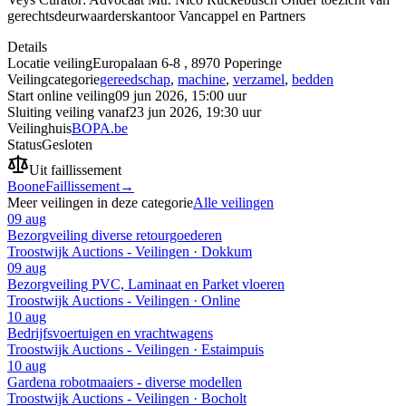
gerechtsdeurwaarderskantoor Vancappel en Partners
Details
Locatie veiling
Europalaan 6-8 , 8970 Poperinge
Veilingcategorie
gereedschap
,
machine
,
verzamel
,
bedden
Start online veiling
09 jun 2026, 15:00 uur
Sluiting veiling vanaf
23 jun 2026, 19:30 uur
Veilinghuis
BOPA.be
Status
Gesloten
Uit faillissement
Boone
Faillissement
→
Meer veilingen in deze categorie
Alle veilingen
09 aug
Bezorgveiling diverse retourgoederen
Troostwijk Auctions - Veilingen · Dokkum
09 aug
Bezorgveiling PVC, Laminaat en Parket vloeren
Troostwijk Auctions - Veilingen · Online
10 aug
Bedrijfsvoertuigen en vrachtwagens
Troostwijk Auctions - Veilingen · Estaimpuis
10 aug
Gardena robotmaaiers - diverse modellen
Troostwijk Auctions - Veilingen · Bocholt