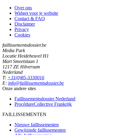
Over ons
Widget voor je website
Contact & FAQ
Disclaimer
Privacy
Cookies
faillissementsdossier.be
Media Park
Locatie Heideheuvel H1
Mart Smeetslaan 1
1217 ZE Hilversum
Nederland
T:
+31(0)85-3330016
E:
info@faillissementsdossier.be
Onze andere sites
Faillissementsdossier
Nederland
ProcédureCollective
Frankrijk
FAILLISSEMENTEN
Nieuwe faillissementen
Gewijzigde faillissementen