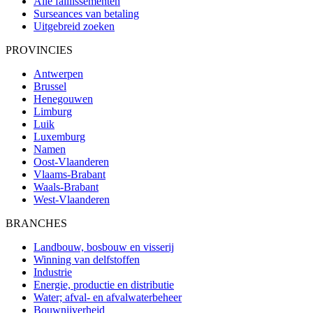
Alle faillissementen
Surseances van betaling
Uitgebreid zoeken
PROVINCIES
Antwerpen
Brussel
Henegouwen
Limburg
Luik
Luxemburg
Namen
Oost-Vlaanderen
Vlaams-Brabant
Waals-Brabant
West-Vlaanderen
BRANCHES
Landbouw, bosbouw en visserij
Winning van delfstoffen
Industrie
Energie, productie en distributie
Water; afval- en afvalwaterbeheer
Bouwnijverheid