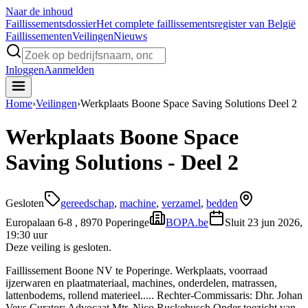
Naar de inhoud
Faillissements
dossier
Het complete faillissementsregister van België
Faillissementen
Veilingen
Nieuws
Inloggen
Aanmelden
Home
›
Veilingen
›
Werkplaats Boone Space Saving Solutions Deel 2
Werkplaats Boone Space
Saving Solutions - Deel 2
Gesloten
gereedschap
,
machine
,
verzamel
,
bedden
Europalaan 6-8 , 8970 Poperinge
BOPA.be
Sluit
23 jun 2026,
19:30 uur
Deze veiling is gesloten.
Faillissement Boone NV te Poperinge. Werkplaats, voorraad
ijzerwaren en plaatmateriaal, machines, onderdelen, matrassen,
lattenbodems, rollend materieel..... Rechter-Commissaris: Dhr. Johan
Veys Curator: Advocaat Mtr. Nico Ruckebusch Onder toezicht van