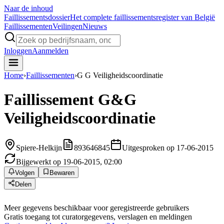
Naar de inhoud
Faillissements
dossier
Het complete faillissementsregister van België
Faillissementen
Veilingen
Nieuws
Inloggen
Aanmelden
Home
›
Faillissementen
›
G G Veiligheidscoordinatie
Faillissement
G&G
Veiligheidscoordinatie
Spiere-Helkijn
893646845
Uitgesproken op 17-06-2015
Bijgewerkt op 19-06-2015, 02:00
Volgen
Bewaren
Delen
Meer gegevens beschikbaar voor geregistreerde gebruikers
Gratis toegang tot curatorgegevens, verslagen en meldingen