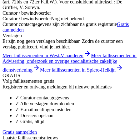
(art. 72bis en 72ter Fail.W.). Voor eensluidend uittreksel : De
Griffier, V. Soreyn.
Curator / bewindvoerder
Curator / bewindvoerder
Nog niet bekend
Curator contactgegevens zijn zichtbaar na gratis registratie
Gratis
aanmelden
Verslagen
Er zijn nog geen verslagen beschikbaar. Zodra de curator een
verslag publiceert, vind je het hier.
Meer faillissementen in West-Vlaanderen
Meer faillissementen in
Advisering, onderzoek en overige specialistische zakelijke
dienstverlening
Meer faillissementen in Spiere-Helkijn
GRATIS
Volg faillissementen gratis
Registreer en ontvang meldingen bij nieuwe publicaties
✓
Curator contactgegevens
✓
Alle verslagen downloaden
✓
E-mailmeldingen instellen
✓
Dossiers opslaan
✓
Gratis, altijd
Gratis aanmelden
Laatste faillissementsnieuws