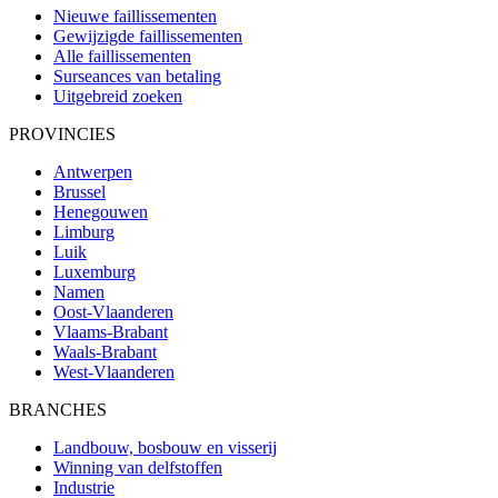
Nieuwe faillissementen
Gewijzigde faillissementen
Alle faillissementen
Surseances van betaling
Uitgebreid zoeken
PROVINCIES
Antwerpen
Brussel
Henegouwen
Limburg
Luik
Luxemburg
Namen
Oost-Vlaanderen
Vlaams-Brabant
Waals-Brabant
West-Vlaanderen
BRANCHES
Landbouw, bosbouw en visserij
Winning van delfstoffen
Industrie