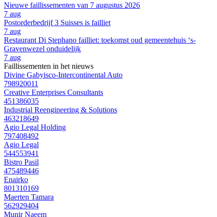
Nieuwe faillissementen van 7 augustus 2026
7 aug
Postorderbedrijf 3 Suisses is failliet
7 aug
Restaurant Di Stephano failliet: toekomst oud gemeentehuis ‘s-
Gravenwezel onduidelijk
7 aug
Faillissementen in het nieuws
Divine Gabyisco-Intercontinental Auto
798920011
Creative Enterprises Consultants
451386035
Industrial Reengineering & Solutions
463218649
Agio Legal Holding
797408492
Agio Legal
544553941
Bistro Pasil
475489446
Enairko
801310169
Maerten Tamara
562929404
Munir Naeem