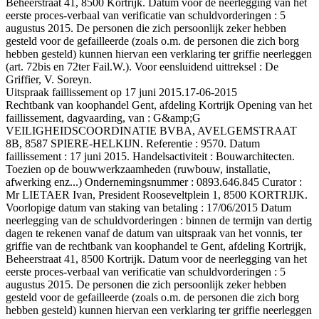
Beheerstraat 41, 8500 Kortrijk. Datum voor de neerlegging van het
eerste proces-verbaal van verificatie van schuldvorderingen : 5
augustus 2015. De personen die zich persoonlijk zeker hebben
gesteld voor de gefailleerde (zoals o.m. de personen die zich borg
hebben gesteld) kunnen hiervan een verklaring ter griffie neerleggen
(art. 72bis en 72ter Fail.W.). Voor eensluidend uittreksel : De
Griffier, V. Soreyn.
Uitspraak faillissement op 17 juni 2015.
17-06-2015
Rechtbank van koophandel Gent, afdeling Kortrijk Opening van het
faillissement, dagvaarding, van : G&amp;G
VEILIGHEIDSCOORDINATIE BVBA, AVELGEMSTRAAT
8B, 8587 SPIERE-HELKIJN. Referentie : 9570. Datum
faillissement : 17 juni 2015. Handelsactiviteit : Bouwarchitecten.
Toezien op de bouwwerkzaamheden (ruwbouw, installatie,
afwerking enz...) Ondernemingsnummer : 0893.646.845 Curator :
Mr LIETAER Ivan, President Rooseveltplein 1, 8500 KORTRIJK.
Voorlopige datum van staking van betaling : 17/06/2015 Datum
neerlegging van de schuldvorderingen : binnen de termijn van dertig
dagen te rekenen vanaf de datum van uitspraak van het vonnis, ter
griffie van de rechtbank van koophandel te Gent, afdeling Kortrijk,
Beheerstraat 41, 8500 Kortrijk. Datum voor de neerlegging van het
eerste proces-verbaal van verificatie van schuldvorderingen : 5
augustus 2015. De personen die zich persoonlijk zeker hebben
gesteld voor de gefailleerde (zoals o.m. de personen die zich borg
hebben gesteld) kunnen hiervan een verklaring ter griffie neerleggen