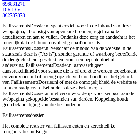
696831271
D.R.D.V.
862787878
FaillissementsDossier.nl spant er zich voor in de inhoud van deze
webpagina, afkomstig van openbare bronnen, regelmatig te
actualiseren en aan te vullen. Ondanks deze zorg en aandacht is het
mogelijk dat de inhoud onvolledig en/of onjuist is.
FaillissementsDossier.nl verschaft de inhoud van de website in de
staat zoals deze is ("As is"), zonder garantie of waarborg betreffende
de deugdelijkheid, geschiktheid voor een bepaald doel of
anderszins. FaillissementsDossier.nl aanvaardt geen
aansprakelijkheid voor schade die is of dreigt te worden toegebracht
en voortvloeit uit of in enig opzicht verband houdt met het gebruik
van FaillissementsDossier.nl of met de onmogelijkheid de website te
kunnen raadplegen. Behoudens deze disclaimer, is
FaillissementsDossier.nl niet verantwoordelijk voor kenbaar aan de
webpagina gekoppelde bestanden van derden. Koppeling houdt
geen bekrachtiging van die bestanden in.
Faillissements
dossier
Het complete register van faillissementen en gerechtelijke
reorganisaties in België.