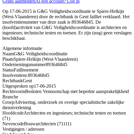
Gratis aanmelden
Al een account? Log in
Op 17-06-2015 is G&G Veiligheidscoordinatie te Spiere-Helkijn
(West-Vlaanderen) door de rechtbank in Gent failliet verklaard. Het
insolventienummer van deze zaak is 893646845. De
(hoofd)activiteit van G&G Veiligheidscoordinatie is architecten en
ingenieurs; technische testen en toetsen. Er zijn (nog) geen verslagen
beschikbaar.
Algemene informatie
Naam
G&G Veiligheidscoordinatie
Plaats
Spiere-Helkijn (West-Vlaanderen)
Ondernemingsnummer
893646845
Status
Faillissement
Insolventienr.
893646845
Rechtbank
Gent
Uitgesproken op
17-06-2015
Rechtsvorm
Besloten Vennootschap met beperkte aansprakelijkheid
Branche
Groep
Advisering, onderzoek en overige specialistische zakelijke
dienstverlening
Hoofdcode
Architecten en ingenieurs; technische testen en toetsen
(71)
Nevencode
Bouwarchitecten (71111)
Vestigingen / adressen