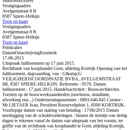
Sinds
Soort
Adres
Vestigingsadres
Avelgemstraat 8 B
8587 Spiere-Helkijn
Toon op kaart
Vestigingsadres
Avelgemstraat 8 B
8587 Spiere-Helkijn
Toon op kaart
Publicaties
Datum
Omschrijving
Kenmerk
17-06-2015
Uitspraak faillissement op 17 juni 2015.
Rechtbank van koophandel Gent, afdeling Kortrijk Opening van het
faillissement, dagvaarding, van : G&amp;G
VEILIGHEIDSCOORDINATIE BVBA, AVELGEMSTRAAT
8B, 8587 SPIERE-HELKIJN. Referentie : 9570. Datum
faillissement : 17 juni 2015. Handelsactiviteit : Bouwarchitecten.
Toezien op de bouwwerkzaamheden (ruwbouw, installatie,
afwerking enz...) Ondernemingsnummer : 0893.646.845 Curator :
Mr LIETAER Ivan, President Rooseveltplein 1, 8500 KORTRIJK.
Voorlopige datum van staking van betaling : 17/06/2015 Datum
neerlegging van de schuldvorderingen : binnen de termijn van dertig
dagen te rekenen vanaf de datum van uitspraak van het vonnis, ter
griffie van de rechtbank van koophandel te Gent, afdeling Kortrijk,