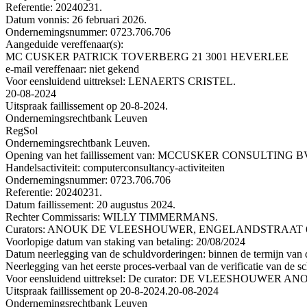
Referentie: 20240231.
Datum vonnis: 26 februari 2026.
Ondernemingsnummer: 0723.706.706
Aangeduide vereffenaar(s):
MC CUSKER PATRICK TOVERBERG 21 3001 HEVERLEE
e-mail vereffenaar: niet gekend
Voor eensluidend uittreksel: LENAERTS CRISTEL.
20-08-2024
Uitspraak faillissement op 20-8-2024.
Ondernemingsrechtbank Leuven
RegSol
Ondernemingsrechtbank Leuven.
Opening van het faillissement van: MCCUSKER CONSULTI
Handelsactiviteit: computerconsultancy-activiteiten
Ondernemingsnummer: 0723.706.706
Referentie: 20240231.
Datum faillissement: 20 augustus 2024.
Rechter Commissaris: WILLY TIMMERMANS.
Curators: ANOUK DE VLEESHOUWER, ENGELANDSTRAAT 61, 3
Voorlopige datum van staking van betaling: 20/08/2024
Datum neerlegging van de schuldvorderingen: binnen de termijn van de
Neerlegging van het eerste proces-verbaal van de verificatie van de s
Voor eensluidend uittreksel: De curator: DE VLEESHOUWER AN
Uitspraak faillissement op 20-8-2024.
20-08-2024
Ondernemingsrechtbank Leuven