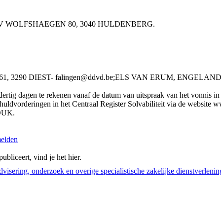
NG BV WOLFSHAEGEN 80, 3040 HULDENBERG.
290 DIEST- falingen@ddvd.be;ELS VAN ERUM, ENGELANDSTR
rtig dagen te rekenen vanaf de datum van uitspraak van het vonnis in he
chuldvorderingen in het Centraal Register Solvabiliteit via de website
OUK.
melden
bliceert, vind je het hier.
dvisering, onderzoek en overige specialistische zakelijke dienstverlenin