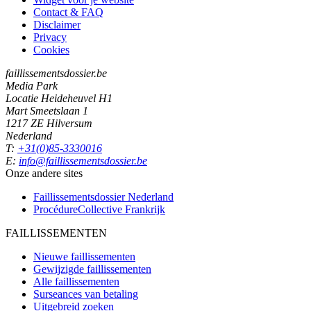
Contact & FAQ
Disclaimer
Privacy
Cookies
faillissementsdossier.be
Media Park
Locatie Heideheuvel H1
Mart Smeetslaan 1
1217 ZE Hilversum
Nederland
T:
+31(0)85-3330016
E:
info@faillissementsdossier.be
Onze andere sites
Faillissementsdossier
Nederland
ProcédureCollective
Frankrijk
FAILLISSEMENTEN
Nieuwe faillissementen
Gewijzigde faillissementen
Alle faillissementen
Surseances van betaling
Uitgebreid zoeken