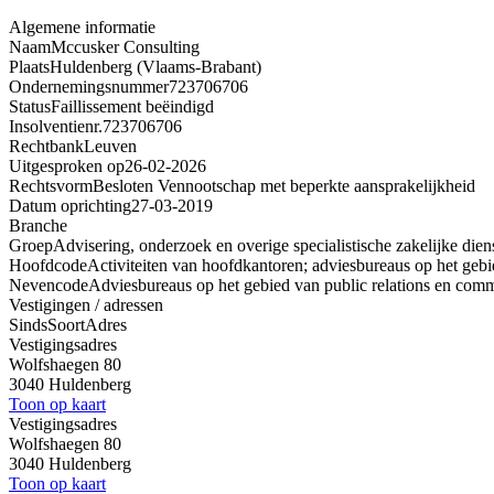
Algemene informatie
Naam
Mccusker Consulting
Plaats
Huldenberg (Vlaams-Brabant)
Ondernemingsnummer
723706706
Status
Faillissement beëindigd
Insolventienr.
723706706
Rechtbank
Leuven
Uitgesproken op
26-02-2026
Rechtsvorm
Besloten Vennootschap met beperkte aansprakelijkheid
Datum oprichting
27-03-2019
Branche
Groep
Advisering, onderzoek en overige specialistische zakelijke dien
Hoofdcode
Activiteiten van hoofdkantoren; adviesbureaus op het gebi
Nevencode
Adviesbureaus op het gebied van public relations en com
Vestigingen / adressen
Sinds
Soort
Adres
Vestigingsadres
Wolfshaegen 80
3040 Huldenberg
Toon op kaart
Vestigingsadres
Wolfshaegen 80
3040 Huldenberg
Toon op kaart