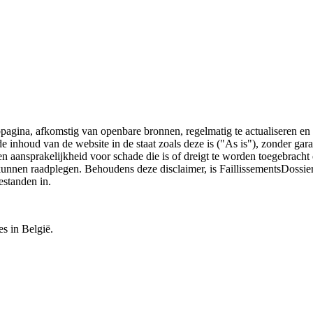
bpagina, afkomstig van openbare bronnen, regelmatig te actualiseren en 
 de inhoud van de website in de staat zoals deze is ("As is"), zonder ga
n aansprakelijkheid voor schade die is of dreigt te worden toegebracht 
 kunnen raadplegen. Behoudens deze disclaimer, is FaillissementsDossi
estanden in.
es in België.