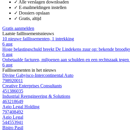
✓
Alle verslagen downloaden
✓
E-mailmeldingen instellen
✓
Dossiers opslaan
✓
Gratis, altijd
Gratis aanmelden
Laatste faillissementsnieuws
10 nieuwe faillissementen, 1 intrekking
6 aug
Hoge belastingschuld breekt De Lindekens zuur op: bekende broodjesza
6 aug
Onbetaalde facturen, miljoenen aan schulden en een rechtszaak tegen
6 aug
Faillissementen in het nieuws
Divine Gabyisco-Intercontinental Auto
798920011
Creative Enterprises Consultants
451386035
Industrial Reengineering & Solutions
463218649
Agio Legal Holding
797408492
Agio Legal
544553941
Bistro Pasil