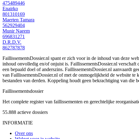
475489446
Enairko
801310169
Maerten Tamara
562929404
Munir Naeem
696831271
D.R.D.V.
862787878
FaillissementsDossier.nl spant er zich voor in de inhoud van deze we
inhoud onvolledig en/of onjuist is. FaillissementsDossier.nl verschaft
een bepaald doel of anderszins. FaillissementsDossier.nl aanvaardt gee
van FaillissementsDossier.nl of met de onmogelijkheid de website te
bestanden van derden. Koppeling houdt geen bekrachtiging van die b
Faillissements
dossier
Het complete register van faillissementen en gerechtelijke reorganisati
55.888
actieve dossiers
INFORMATIE
Over ons
Widget voor je website