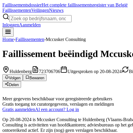
Faillissements
dossier
Het complete faillissementsregister van België
Faillissementen
Veilingen
Nieuws
Inloggen
Aanmelden
Home
›
Faillissementen
›
Mccusker Consulting
Faillissement beëindigd
Mccuske
Huldenberg
723706706
Uitgesproken op 20-08-2024
Bi
Volgen
Bewaren
Delen
Meer gegevens beschikbaar voor geregistreerde gebruikers
Gratis toegang tot curatorgegevens, verslagen en meldingen
Gratis aanmelden
Al een account? Log in
Op 20-08-2024 is Mccusker Consulting te Huldenberg (Vlaams-Brabant
Consulting is activiteiten van hoofdkantoren; adviesbureaus op het g
ontoereikend actief. Er zijn (nog) geen verslagen beschikbaar.