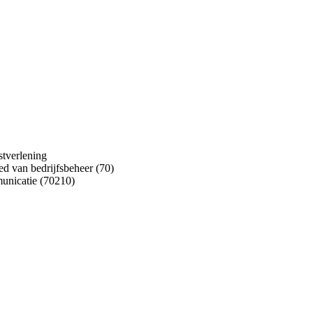
stverlening
ed van bedrijfsbeheer (70)
municatie (70210)