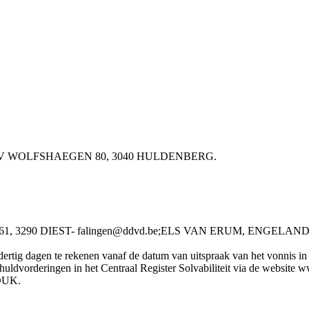
NG BV WOLFSHAEGEN 80, 3040 HULDENBERG.
290 DIEST- falingen@ddvd.be;ELS VAN ERUM, ENGELANDSTR
rtig dagen te rekenen vanaf de datum van uitspraak van het vonnis in he
chuldvorderingen in het Centraal Register Solvabiliteit via de website
OUK.