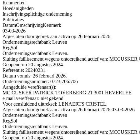
Kenmerken
Hoedanigheden
Inschrijvingsplichtige onderneming
Publicaties
Datum
Omschrijving
Kenmerk
03-03-2026
Afgesloten door gebrek aan activa op 26 februari 2026.
Ondernemingsrechtbank Leuven
RegSol
Ondernemingsrechtbank Leuven.
Sluiting faillissement wegens ontoereikend actief van: 
Geopend op 20 augustus 2024.
Referentie: 20240231.
Datum vonnis: 26 februari 2026.
Ondernemingsnummer: 0723.706.706
Aangeduide vereffenaar(s):
MC CUSKER PATRICK TOVERBERG 21 3001 HEVERLEE
e-mail vereffenaar: niet gekend
Voor eensluidend uittreksel: LENAERTS CRISTEL.
Afgesloten door gebrek aan activa op 26 februari 2026.
03-03-2026
Ondernemingsrechtbank Leuven
RegSol
Ondernemingsrechtbank Leuven.
Sluiting faillissement wegens ontoereikend actief van: 
Geopend op 20 augustus 2024.