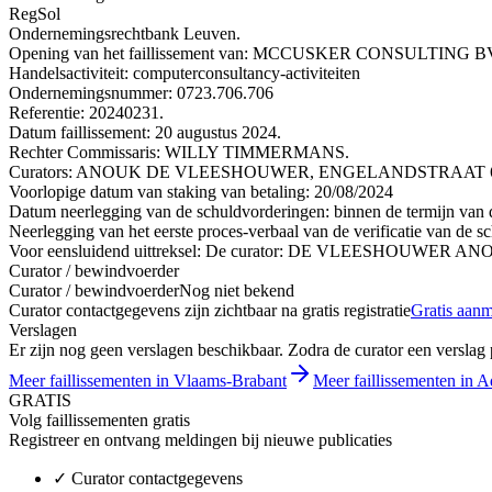
RegSol
Ondernemingsrechtbank Leuven.
Opening van het faillissement van: MCCUSKER CONSULTI
Handelsactiviteit: computerconsultancy-activiteiten
Ondernemingsnummer: 0723.706.706
Referentie: 20240231.
Datum faillissement: 20 augustus 2024.
Rechter Commissaris: WILLY TIMMERMANS.
Curators: ANOUK DE VLEESHOUWER, ENGELANDSTRAAT 61, 3
Voorlopige datum van staking van betaling: 20/08/2024
Datum neerlegging van de schuldvorderingen: binnen de termijn van de
Neerlegging van het eerste proces-verbaal van de verificatie van de s
Voor eensluidend uittreksel: De curator: DE VLEESHOUWER AN
Curator / bewindvoerder
Curator / bewindvoerder
Nog niet bekend
Curator contactgegevens zijn zichtbaar na gratis registratie
Gratis aan
Verslagen
Er zijn nog geen verslagen beschikbaar. Zodra de curator een verslag pu
Meer faillissementen in Vlaams-Brabant
Meer faillissementen in A
GRATIS
Volg faillissementen gratis
Registreer en ontvang meldingen bij nieuwe publicaties
✓
Curator contactgegevens