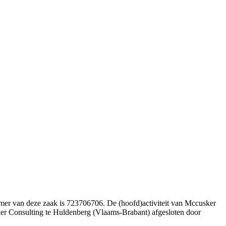
mer van deze zaak is 723706706. De (hoofd)activiteit van Mccusker
sker Consulting te Huldenberg (Vlaams-Brabant) afgesloten door