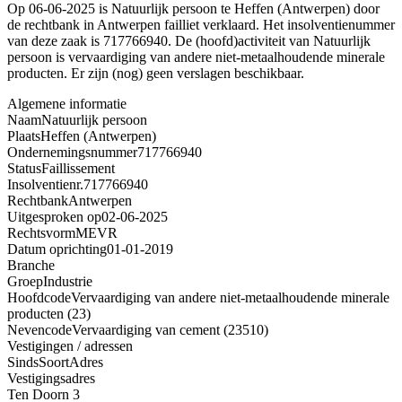
Op 06-06-2025 is Natuurlijk persoon te Heffen (Antwerpen) door
de rechtbank in Antwerpen failliet verklaard. Het insolventienummer
van deze zaak is 717766940. De (hoofd)activiteit van Natuurlijk
persoon is vervaardiging van andere niet-metaalhoudende minerale
producten. Er zijn (nog) geen verslagen beschikbaar.
Algemene informatie
Naam
Natuurlijk persoon
Plaats
Heffen (Antwerpen)
Ondernemingsnummer
717766940
Status
Faillissement
Insolventienr.
717766940
Rechtbank
Antwerpen
Uitgesproken op
02-06-2025
Rechtsvorm
MEVR
Datum oprichting
01-01-2019
Branche
Groep
Industrie
Hoofdcode
Vervaardiging van andere niet-metaalhoudende minerale
producten (23)
Nevencode
Vervaardiging van cement (23510)
Vestigingen / adressen
Sinds
Soort
Adres
Vestigingsadres
Ten Doorn 3