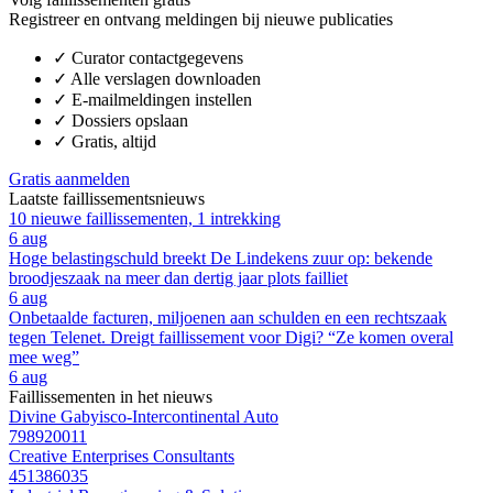
Registreer en ontvang meldingen bij nieuwe publicaties
✓
Curator contactgegevens
✓
Alle verslagen downloaden
✓
E-mailmeldingen instellen
✓
Dossiers opslaan
✓
Gratis, altijd
Gratis aanmelden
Laatste faillissementsnieuws
10 nieuwe faillissementen, 1 intrekking
6 aug
Hoge belastingschuld breekt De Lindekens zuur op: bekende
broodjeszaak na meer dan dertig jaar plots failliet
6 aug
Onbetaalde facturen, miljoenen aan schulden en een rechtszaak
tegen Telenet. Dreigt faillissement voor Digi? “Ze komen overal
mee weg”
6 aug
Faillissementen in het nieuws
Divine Gabyisco-Intercontinental Auto
798920011
Creative Enterprises Consultants
451386035