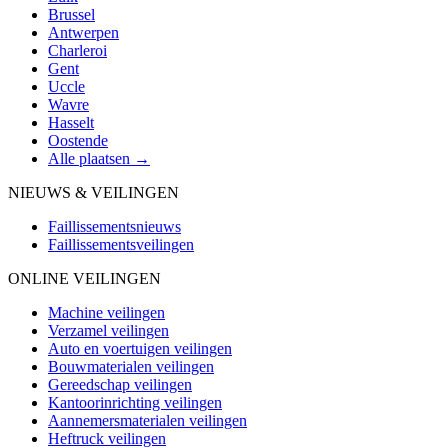
Brussel
Antwerpen
Charleroi
Gent
Uccle
Wavre
Hasselt
Oostende
Alle plaatsen →
NIEUWS & VEILINGEN
Faillissementsnieuws
Faillissementsveilingen
ONLINE VEILINGEN
Machine veilingen
Verzamel veilingen
Auto en voertuigen veilingen
Bouwmaterialen veilingen
Gereedschap veilingen
Kantoorinrichting veilingen
Aannemersmaterialen veilingen
Heftruck veilingen