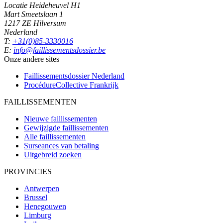
Locatie Heideheuvel H1
Mart Smeetslaan 1
1217 ZE Hilversum
Nederland
T:
+31(0)85-3330016
E:
info@faillissementsdossier.be
Onze andere sites
Faillissementsdossier
Nederland
ProcédureCollective
Frankrijk
FAILLISSEMENTEN
Nieuwe faillissementen
Gewijzigde faillissementen
Alle faillissementen
Surseances van betaling
Uitgebreid zoeken
PROVINCIES
Antwerpen
Brussel
Henegouwen
Limburg