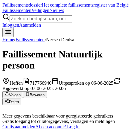
Faillissements
dossier
Het complete faillissementsregister van België
Faillissementen
Veilingen
Nieuws
Inloggen
Aanmelden
Home
›
Faillissementen
›
Necsea Denisa
Faillissement
Natuurlijk
persoon
Heffen
717766940
Uitgesproken op 06-06-2025
Bijgewerkt op 07-06-2025, 20:06
Volgen
Bewaren
Delen
Meer gegevens beschikbaar voor geregistreerde gebruikers
Gratis toegang tot curatorgegevens, verslagen en meldingen
Gratis aanmelden
Al een account? Log in