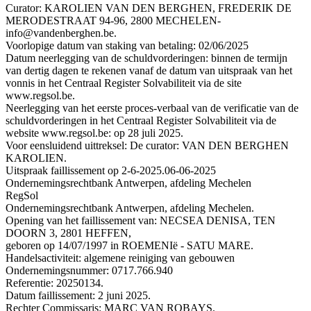
Curator: KAROLIEN VAN DEN BERGHEN, FREDERIK DE
MERODESTRAAT 94-96, 2800 MECHELEN-
info@vandenberghen.be.
Voorlopige datum van staking van betaling: 02/06/2025
Datum neerlegging van de schuldvorderingen: binnen de termijn
van dertig dagen te rekenen vanaf de datum van uitspraak van het
vonnis in het Centraal Register Solvabiliteit via de site
www.regsol.be.
Neerlegging van het eerste proces-verbaal van de verificatie van de
schuldvorderingen in het Centraal Register Solvabiliteit via de
website www.regsol.be: op 28 juli 2025.
Voor eensluidend uittreksel: De curator: VAN DEN BERGHEN
KAROLIEN.
Uitspraak faillissement op 2-6-2025.
06-06-2025
Ondernemingsrechtbank Antwerpen, afdeling Mechelen
RegSol
Ondernemingsrechtbank Antwerpen, afdeling Mechelen.
Opening van het faillissement van: NECSEA DENISA, TEN
DOORN 3, 2801 HEFFEN,
geboren op 14/07/1997 in ROEMENIë - SATU MARE.
Handelsactiviteit: algemene reiniging van gebouwen
Ondernemingsnummer: 0717.766.940
Referentie: 20250134.
Datum faillissement: 2 juni 2025.
Rechter Commissaris: MARC VAN ROBAYS.