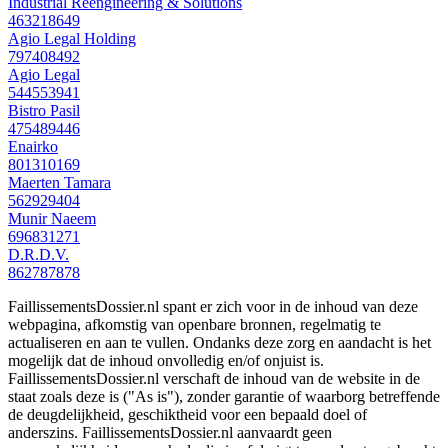
Industrial Reengineering & Solutions
463218649
Agio Legal Holding
797408492
Agio Legal
544553941
Bistro Pasil
475489446
Enairko
801310169
Maerten Tamara
562929404
Munir Naeem
696831271
D.R.D.V.
862787878
FaillissementsDossier.nl spant er zich voor in de inhoud van deze
webpagina, afkomstig van openbare bronnen, regelmatig te
actualiseren en aan te vullen. Ondanks deze zorg en aandacht is het
mogelijk dat de inhoud onvolledig en/of onjuist is.
FaillissementsDossier.nl verschaft de inhoud van de website in de
staat zoals deze is ("As is"), zonder garantie of waarborg betreffende
de deugdelijkheid, geschiktheid voor een bepaald doel of
anderszins. FaillissementsDossier.nl aanvaardt geen