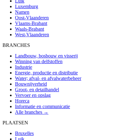
Luik
Luxemburg
Namen
Oost-Vlaanderen
Vlaams-Brabant
Waals-Brabant
West-Vlaanderen
BRANCHES
Landbouw, bosbouw en visserij
Winning van delfstoffen
Industrie
Energie, productie en distributie
Water; afval- en afvalwaterbeheer
Bouwnijverheid
Groot- en detailhandel
Vervoer en opslag
Horeca
Informatie en communicatie
Alle branches →
PLAATSEN
Bruxelles
Luik