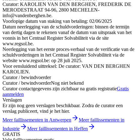
Curator: KAROLIEN VAN DEN BERGHEN, FREDERIK DE
MERODESTRAAT 94-96, 2800 MECHELEN-
info@vandenberghen.be.
Voorlopige datum van staking van betaling: 02/06/2025
Datum neerlegging van de schuldvorderingen: binnen de termijn
van dertig dagen te rekenen vanaf de datum van uitspraak van het
vonnis in het Centraal Register Solvabiliteit via de site
www.regsol.be.
Neerlegging van het eerste proces-verbaal van de verificatie van de
schuldvorderingen in het Centraal Register Solvabiliteit via de
website www.regsol.be: op 28 juli 2025.
Voor eensluidend uittreksel: De curator: VAN DEN BERGHEN
KAROLIEN.
Curator / bewindvoerder
Curator / bewindvoerder
Nog niet bekend
Curator contactgegevens zijn zichtbaar na gratis registratie
Gratis
aanmelden
Verslagen
Er zijn nog geen verslagen beschikbaar. Zodra de curator een
verslag publiceert, vind je het hier.
Meer faillissementen in Antwerpen
Meer faillissementen in
Industrie
Meer faillissementen in Heffen
GRATIS
Volg faillissementen gratis