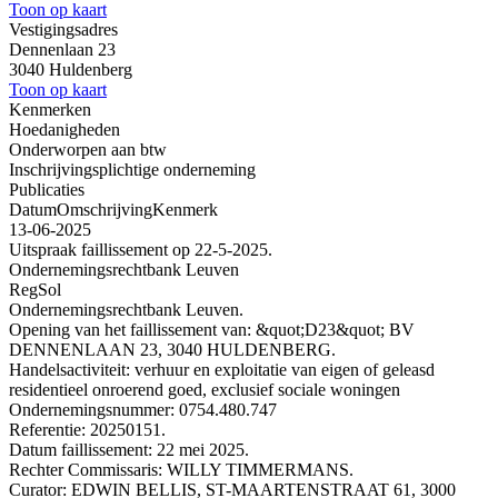
Toon op kaart
Vestigingsadres
Dennenlaan 23
3040 Huldenberg
Toon op kaart
Kenmerken
Hoedanigheden
Onderworpen aan btw
Inschrijvingsplichtige onderneming
Publicaties
Datum
Omschrijving
Kenmerk
13-06-2025
Uitspraak faillissement op 22-5-2025.
Ondernemingsrechtbank Leuven
RegSol
Ondernemingsrechtbank Leuven.
Opening van het faillissement van: &quot;D23&quot; BV
DENNENLAAN 23, 3040 HULDENBERG.
Handelsactiviteit: verhuur en exploitatie van eigen of geleasd
residentieel onroerend goed, exclusief sociale woningen
Ondernemingsnummer: 0754.480.747
Referentie: 20250151.
Datum faillissement: 22 mei 2025.
Rechter Commissaris: WILLY TIMMERMANS.
Curator: EDWIN BELLIS, ST-MAARTENSTRAAT 61, 3000