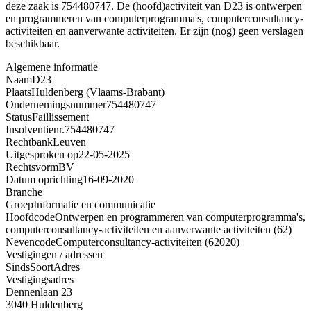
deze zaak is 754480747. De (hoofd)activiteit van D23 is ontwerpen
en programmeren van computerprogramma's, computerconsultancy-
activiteiten en aanverwante activiteiten. Er zijn (nog) geen verslagen
beschikbaar.
Algemene informatie
Naam
D23
Plaats
Huldenberg (Vlaams-Brabant)
Ondernemingsnummer
754480747
Status
Faillissement
Insolventienr.
754480747
Rechtbank
Leuven
Uitgesproken op
22-05-2025
Rechtsvorm
BV
Datum oprichting
16-09-2020
Branche
Groep
Informatie en communicatie
Hoofdcode
Ontwerpen en programmeren van computerprogramma's,
computerconsultancy-activiteiten en aanverwante activiteiten (62)
Nevencode
Computerconsultancy-activiteiten (62020)
Vestigingen / adressen
Sinds
Soort
Adres
Vestigingsadres
Dennenlaan 23
3040 Huldenberg