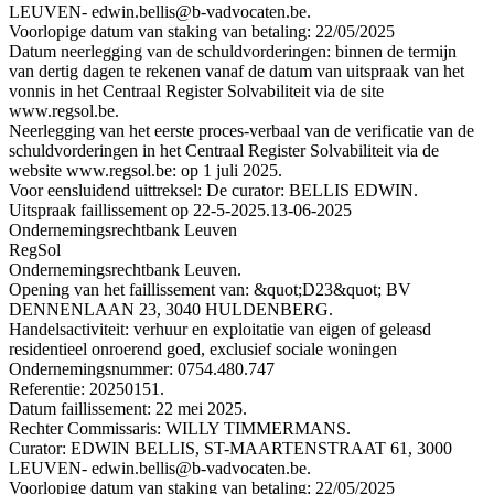
LEUVEN- edwin.bellis@b-vadvocaten.be.
Voorlopige datum van staking van betaling: 22/05/2025
Datum neerlegging van de schuldvorderingen: binnen de termijn
van dertig dagen te rekenen vanaf de datum van uitspraak van het
vonnis in het Centraal Register Solvabiliteit via de site
www.regsol.be.
Neerlegging van het eerste proces-verbaal van de verificatie van de
schuldvorderingen in het Centraal Register Solvabiliteit via de
website www.regsol.be: op 1 juli 2025.
Voor eensluidend uittreksel: De curator: BELLIS EDWIN.
Uitspraak faillissement op 22-5-2025.
13-06-2025
Ondernemingsrechtbank Leuven
RegSol
Ondernemingsrechtbank Leuven.
Opening van het faillissement van: &quot;D23&quot; BV
DENNENLAAN 23, 3040 HULDENBERG.
Handelsactiviteit: verhuur en exploitatie van eigen of geleasd
residentieel onroerend goed, exclusief sociale woningen
Ondernemingsnummer: 0754.480.747
Referentie: 20250151.
Datum faillissement: 22 mei 2025.
Rechter Commissaris: WILLY TIMMERMANS.
Curator: EDWIN BELLIS, ST-MAARTENSTRAAT 61, 3000
LEUVEN- edwin.bellis@b-vadvocaten.be.
Voorlopige datum van staking van betaling: 22/05/2025