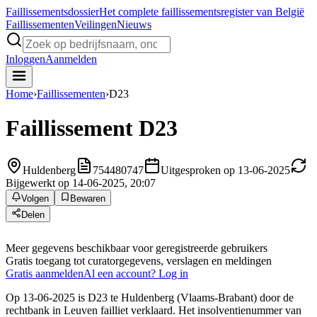
Faillissements
dossier
Het complete faillissementsregister van België
Faillissementen
Veilingen
Nieuws
Inloggen
Aanmelden
Home
›
Faillissementen
›
D23
Faillissement
D23
Huldenberg
754480747
Uitgesproken op 13-06-2025
Bijgewerkt op 14-06-2025, 20:07
Volgen
Bewaren
Delen
Meer gegevens beschikbaar voor geregistreerde gebruikers
Gratis toegang tot curatorgegevens, verslagen en meldingen
Gratis aanmelden
Al een account? Log in
Op 13-06-2025 is D23 te Huldenberg (Vlaams-Brabant) door de
rechtbank in Leuven failliet verklaard. Het insolventienummer van