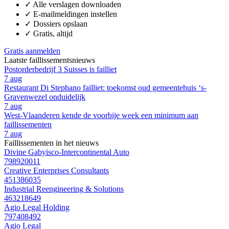
✓
Alle verslagen downloaden
✓
E-mailmeldingen instellen
✓
Dossiers opslaan
✓
Gratis, altijd
Gratis aanmelden
Laatste faillissementsnieuws
Postorderbedrijf 3 Suisses is failliet
7 aug
Restaurant Di Stephano failliet: toekomst oud gemeentehuis ‘s-
Gravenwezel onduidelijk
7 aug
West-Vlaanderen kende de voorbije week een minimum aan
faillissementen
7 aug
Faillissementen in het nieuws
Divine Gabyisco-Intercontinental Auto
798920011
Creative Enterprises Consultants
451386035
Industrial Reengineering & Solutions
463218649
Agio Legal Holding
797408492
Agio Legal