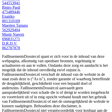
544553941
Bistro Pasil
475489446
Enairko
801310169
Maerten Tamara
562929404
Munir Naeem
696831271
D.R.D.V.
862787878
FaillissementsDossier.nl spant er zich voor in de inhoud van deze
webpagina, afkomstig van openbare bronnen, regelmatig te
actualiseren en aan te vullen. Ondanks deze zorg en aandacht is het
mogelijk dat de inhoud onvolledig en/of onjuist is.
FaillissementsDossier.nl verschaft de inhoud van de website in de
staat zoals deze is ("As is"), zonder garantie of waarborg betreffende
de deugdelijkheid, geschiktheid voor een bepaald doel of
anderszins. FaillissementsDossier.nl aanvaardt geen
aansprakelijkheid voor schade die is of dreigt te worden toegebracht
en voortvloeit uit of in enig opzicht verband houdt met het gebruik
van FaillissementsDossier.nl of met de onmogelijkheid de website te
kunnen raadplegen. Behoudens deze disclaimer, is
FaillissementsDossier.nl niet verantwoordelijk voor kenbaar aan de