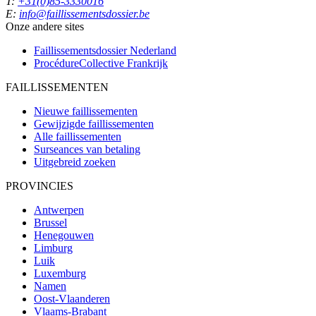
T:
+31(0)85-3330016
E:
info@faillissementsdossier.be
Onze andere sites
Faillissementsdossier
Nederland
ProcédureCollective
Frankrijk
FAILLISSEMENTEN
Nieuwe faillissementen
Gewijzigde faillissementen
Alle faillissementen
Surseances van betaling
Uitgebreid zoeken
PROVINCIES
Antwerpen
Brussel
Henegouwen
Limburg
Luik
Luxemburg
Namen
Oost-Vlaanderen
Vlaams-Brabant