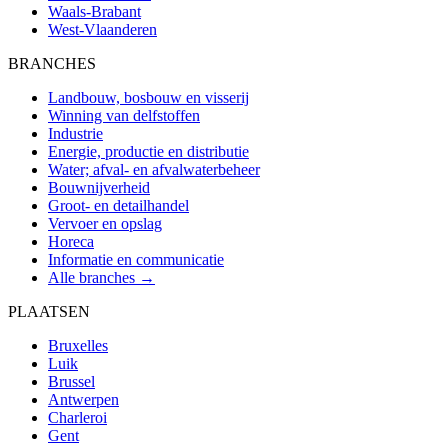
Waals-Brabant
West-Vlaanderen
BRANCHES
Landbouw, bosbouw en visserij
Winning van delfstoffen
Industrie
Energie, productie en distributie
Water; afval- en afvalwaterbeheer
Bouwnijverheid
Groot- en detailhandel
Vervoer en opslag
Horeca
Informatie en communicatie
Alle branches →
PLAATSEN
Bruxelles
Luik
Brussel
Antwerpen
Charleroi
Gent