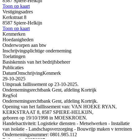
8587 Spiere-Helkijn
Toon op kaart
Vestigingsadres
Kerkstraat 8
8587 Spiere-Helkijn
Toon op kaart
Kenmerken
Hoedanigheden
Onderworpen aan btw
Inschrijvingsplichtige onderneming
Toelatingen
Basiskennis van het bedrijfsbeheer
Publicaties
Datum
Omschrijving
Kenmerk
29-10-2025
Uitspraak faillissement op 23-10-2025.
Ondernemingsrechtbank Gent, afdeling Kortrijk
RegSol
Ondernemingsrechtbank Gent, afdeling Kortrijk.
Opening van het faillissement van: VAN HOEKE RYAN,
KERKSTRAAT 8, 8587 SPIERE-HELKIJN,
geboren op 19/10/1998 in MOESKROEN.
Handelsactiviteit: Logistieke diensten - Metselwerken - Installatie
van isolatie - Landschapsverzorging - Bouwrijp maken v terreinen
Ondernemingsnummer: 0801.985.112