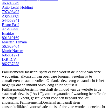
463218649
Agio Legal Holding
797408492
Agio Legal
544553941
Bistro Pasil
475489446
Enairko
801310169
Maerten Tamara
562929404
Munir Naeem
696831271
D.R.D.V.
862787878
FaillissementsDossier.nl spant er zich voor in de inhoud van deze
webpagina, afkomstig van openbare bronnen, regelmatig te
actualiseren en aan te vullen. Ondanks deze zorg en aandacht is het
mogelijk dat de inhoud onvolledig en/of onjuist is.
FaillissementsDossier.nl verschaft de inhoud van de website in de
staat zoals deze is ("As is"), zonder garantie of waarborg betreffende
de deugdelijkheid, geschiktheid voor een bepaald doel of
anderszins. FaillissementsDossier.nl aanvaardt geen
aansprakelijkheid voor schade die is of dreigt te worden toegebracht