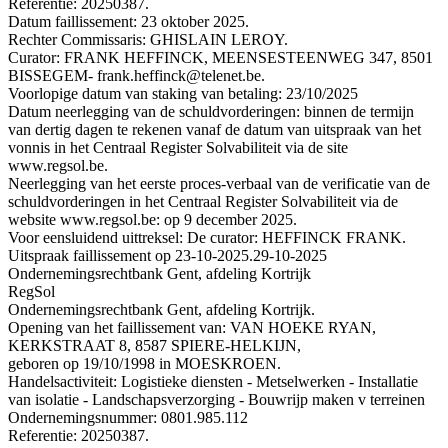
Referentie: 20250387.
Datum faillissement: 23 oktober 2025.
Rechter Commissaris: GHISLAIN LEROY.
Curator: FRANK HEFFINCK, MEENSESTEENWEG 347, 8501
BISSEGEM- frank.heffinck@telenet.be.
Voorlopige datum van staking van betaling: 23/10/2025
Datum neerlegging van de schuldvorderingen: binnen de termijn
van dertig dagen te rekenen vanaf de datum van uitspraak van het
vonnis in het Centraal Register Solvabiliteit via de site
www.regsol.be.
Neerlegging van het eerste proces-verbaal van de verificatie van de
schuldvorderingen in het Centraal Register Solvabiliteit via de
website www.regsol.be: op 9 december 2025.
Voor eensluidend uittreksel: De curator: HEFFINCK FRANK.
Uitspraak faillissement op 23-10-2025.
29-10-2025
Ondernemingsrechtbank Gent, afdeling Kortrijk
RegSol
Ondernemingsrechtbank Gent, afdeling Kortrijk.
Opening van het faillissement van: VAN HOEKE RYAN,
KERKSTRAAT 8, 8587 SPIERE-HELKIJN,
geboren op 19/10/1998 in MOESKROEN.
Handelsactiviteit: Logistieke diensten - Metselwerken - Installatie
van isolatie - Landschapsverzorging - Bouwrijp maken v terreinen
Ondernemingsnummer: 0801.985.112
Referentie: 20250387.