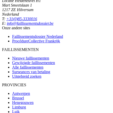
Locatie Heideheuvel H1
Mart Smeetslaan 1
1217 ZE Hilversum
Nederland
T:
+31(0)85-3330016
E:
info@faillissementsdossier.be
Onze andere sites
Faillissementsdossier
Nederland
ProcédureCollective
Frankrijk
FAILLISSEMENTEN
Nieuwe faillissementen
Gewijzigde faillissementen
Alle faillissementen
Surseances van betaling
Uitgebreid zoeken
PROVINCIES
Antwerpen
Brussel
Henegouwen
Limburg
Luik