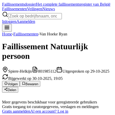
Faillissements
dossier
Het complete faillissementsregister van België
Faillissementen
Veilingen
Nieuws
Inloggen
Aanmelden
Home
›
Faillissementen
›
Van Hoeke Ryan
Faillissement
Natuurlijk
persoon
Spiere-Helkijn
801985112
Uitgesproken op 29-10-2025
Bijgewerkt op 30-10-2025, 19:05
Volgen
Bewaren
Delen
Meer gegevens beschikbaar voor geregistreerde gebruikers
Gratis toegang tot curatorgegevens, verslagen en meldingen
Gratis aanmelden
Al een account? Log in