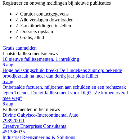
Registreer en ontvang meldingen bij nieuwe publicaties
✓
Curator contactgegevens
✓
Alle verslagen downloaden
✓
E-mailmeldingen instellen
✓
Dossiers opslaan
✓
Gratis, altijd
Gratis aanmelden
Laatste faillissementsnieuws
10 nieuwe faillissementen, 1 intrekking
6 aug
Hoge belastingschuld breekt De Lindekens zuur op: bekende
broodjeszaak na meer dan dertig jaar plots failliet
6 aug
Onbetaalde facturen, miljoenen aan schulden en een rechtszaak
tegen Telenet. Dreigt faillissement voor Digi? “Ze komen overal
mee weg”
6 aug
Faillissementen in het nieuws
Divine Gabyisco-Intercontinental Auto
798920011
Creative Enterprises Consultants
451386035
Industrial Reengineering & Solutions