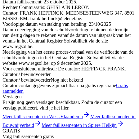
Datum faillissement: 23 oktober 2025.
Rechter Commissaris: GHISLAIN LEROY.
Curator: FRANK HEFFINCK, MEENSESTEENWEG 347, 8501
BISSEGEM- frank.heffinck@telenet.be.
Voorlopige datum van staking van betaling: 23/10/2025
Datum neerlegging van de schuldvorderingen: binnen de termijn
van dertig dagen te rekenen vanaf de datum van uitspraak van het
vonnis in het Centraal Register Solvabiliteit via de site
www.regsol.be.
Neerlegging van het eerste proces-verbaal van de verificatie van de
schuldvorderingen in het Centraal Register Solvabiliteit via de
website www.regsol.be: op 9 december 2025.
Voor eensluidend uittreksel: De curator: HEFFINCK FRANK.
Curator / bewindvoerder
Curator / bewindvoerder
Nog niet bekend
Curator contactgegevens zijn zichtbaar na gratis registratie
Gratis
aanmelden
Verslagen
Er zijn nog geen verslagen beschikbaar. Zodra de curator een
verslag publiceert, vind je het hier.
Meer faillissementen in West-Vlaanderen
Meer faillissementen in
Bouwnijverheid
Meer faillissementen in Spiere-Helkijn
GRATIS
Volg faillissementen gratis