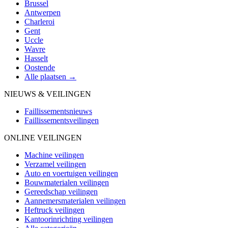
Brussel
Antwerpen
Charleroi
Gent
Uccle
Wavre
Hasselt
Oostende
Alle plaatsen →
NIEUWS & VEILINGEN
Faillissementsnieuws
Faillissementsveilingen
ONLINE VEILINGEN
Machine veilingen
Verzamel veilingen
Auto en voertuigen veilingen
Bouwmaterialen veilingen
Gereedschap veilingen
Aannemersmaterialen veilingen
Heftruck veilingen
Kantoorinrichting veilingen