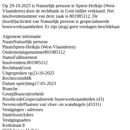
Op 29-10-2025 is Natuurlijk persoon te Spiere-Helkijn (West-
Vlaanderen) door de rechtbank in Gent failliet verklaard. Het
insolventienummer van deze zaak is 801985112. De
(hoofd)activiteit van Natuurlijk persoon is gespecialiseerde
bouwwerkzaamheden. Er zijn (nog) geen verslagen beschikbaar.
Algemene informatie
Naam
Natuurlijk persoon
Plaats
Spiere-Helkijn (West-Vlaanderen)
Ondernemingsnummer
801985112
Status
Faillissement
Insolventienr.
801985112
Rechtbank
Gent
Uitgesproken op
23-10-2025
Rechtsvorm
MR
Datum oprichting
17-05-2023
Branche
Groep
Bouwnijverheid
Hoofdcode
Gespecialiseerde bouwwerkzaamheden (43)
Nevencode
Plaatsen van vloer- en wandtegels (43331)
Vestigingen / adressen
Sinds
Soort
Adres
Vestigingsadres
Kerkstraat 8