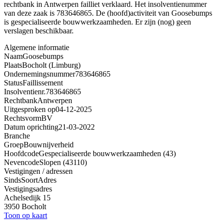
rechtbank in Antwerpen failliet verklaard. Het insolventienummer
van deze zaak is 783646865. De (hoofd)activiteit van Goosebumps
is gespecialiseerde bouwwerkzaamheden. Er zijn (nog) geen
verslagen beschikbaar.
Algemene informatie
Naam
Goosebumps
Plaats
Bocholt (Limburg)
Ondernemingsnummer
783646865
Status
Faillissement
Insolventienr.
783646865
Rechtbank
Antwerpen
Uitgesproken op
04-12-2025
Rechtsvorm
BV
Datum oprichting
21-03-2022
Branche
Groep
Bouwnijverheid
Hoofdcode
Gespecialiseerde bouwwerkzaamheden (43)
Nevencode
Slopen (43110)
Vestigingen / adressen
Sinds
Soort
Adres
Vestigingsadres
Achelsedijk 15
3950 Bocholt
Toon op kaart