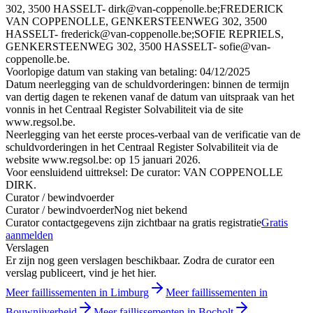
302, 3500 HASSELT- dirk@van-coppenolle.be;FREDERICK
VAN COPPENOLLE, GENKERSTEENWEG 302, 3500
HASSELT- frederick@van-coppenolle.be;SOFIE REPRIELS,
GENKERSTEENWEG 302, 3500 HASSELT- sofie@van-
coppenolle.be.
Voorlopige datum van staking van betaling: 04/12/2025
Datum neerlegging van de schuldvorderingen: binnen de termijn
van dertig dagen te rekenen vanaf de datum van uitspraak van het
vonnis in het Centraal Register Solvabiliteit via de site
www.regsol.be.
Neerlegging van het eerste proces-verbaal van de verificatie van de
schuldvorderingen in het Centraal Register Solvabiliteit via de
website www.regsol.be: op 15 januari 2026.
Voor eensluidend uittreksel: De curator: VAN COPPENOLLE
DIRK.
Curator / bewindvoerder
Curator / bewindvoerder
Nog niet bekend
Curator contactgegevens zijn zichtbaar na gratis registratie
Gratis
aanmelden
Verslagen
Er zijn nog geen verslagen beschikbaar. Zodra de curator een
verslag publiceert, vind je het hier.
Meer faillissementen in Limburg
Meer faillissementen in
Bouwnijverheid
Meer faillissementen in Bocholt