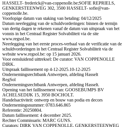
HASSELT- frederick@van-coppenolle.be;SOFIE REPRIELS,
GENKERSTEENWEG 302, 3500 HASSELT- sofie@van-
coppenolle.be.
Voorlopige datum van staking van betaling: 04/12/2025
Datum neerlegging van de schuldvorderingen: binnen de termijn
van dertig dagen te rekenen vanaf de datum van uitspraak van het
vonnis in het Centraal Register Solvabiliteit via de site
www.regsol.be.
Neerlegging van het eerste proces-verbaal van de verificatie van de
schuldvorderingen in het Centraal Register Solvabiliteit via de
website www.regsol.be: op 15 januari 2026.
Voor eensluidend uittreksel: De curator: VAN COPPENOLLE
DIRK.
Uitspraak faillissement op 4-12-2025.
10-12-2025
Ondernemingsrechtbank Antwerpen, afdeling Hasselt
RegSol
Ondernemingsrechtbank Antwerpen, afdeling Hasselt.
Opening van het faillissement van: GOOSEBUMPS BV
ACHELSEDIJK 15, 3950 BOCHOLT.
Handelsactiviteit: ontwerp en bouw van podia en decors
Ondernemingsnummer: 0783.646.865
Referentie: 20250804.
Datum faillissement: 4 december 2025.
Rechter Commissaris: MARC GUNS.
Curators: DIRK VAN COPPENOLLE, GENKERSTEENWEG