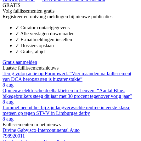
GRATIS
Volg faillissementen gratis
Registreer en ontvang meldingen bij nieuwe publicaties
✓
Curator contactgegevens
✓
Alle verslagen downloaden
✓
E-mailmeldingen instellen
✓
Dossiers opslaan
✓
Gratis, altijd
Gratis aanmelden
Laatste faillissementsnieuws
Terug volop actie op Forumwerf: “Vier maanden na faillissement
van DCA heropstarten is huzarenstukje”
8 aug
Opnieuw elektrische deelbakfietsen in Leuven: “Aantal Blue-
bikegebruikers steeg dit jaar met 30 procent tegenover vorig jaar”
8 aug
Lommel neemt het bij zijn langverwachte rentree in eerste klasse
meteen op tegen STVV in Limburgse derby
8 aug
Faillissementen in het nieuws
Divine Gabyisco-Intercontinental Auto
798920011