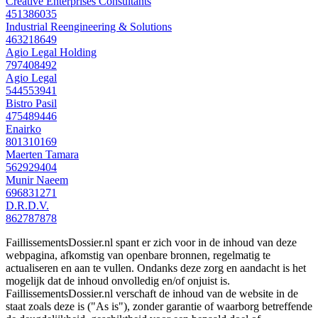
Creative Enterprises Consultants
451386035
Industrial Reengineering & Solutions
463218649
Agio Legal Holding
797408492
Agio Legal
544553941
Bistro Pasil
475489446
Enairko
801310169
Maerten Tamara
562929404
Munir Naeem
696831271
D.R.D.V.
862787878
FaillissementsDossier.nl spant er zich voor in de inhoud van deze
webpagina, afkomstig van openbare bronnen, regelmatig te
actualiseren en aan te vullen. Ondanks deze zorg en aandacht is het
mogelijk dat de inhoud onvolledig en/of onjuist is.
FaillissementsDossier.nl verschaft de inhoud van de website in de
staat zoals deze is ("As is"), zonder garantie of waarborg betreffende