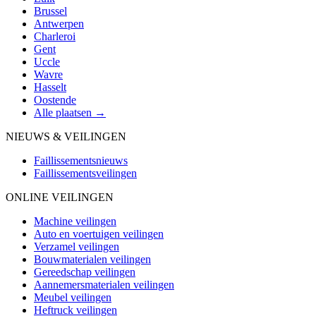
Brussel
Antwerpen
Charleroi
Gent
Uccle
Wavre
Hasselt
Oostende
Alle plaatsen →
NIEUWS & VEILINGEN
Faillissementsnieuws
Faillissementsveilingen
ONLINE VEILINGEN
Machine veilingen
Auto en voertuigen veilingen
Verzamel veilingen
Bouwmaterialen veilingen
Gereedschap veilingen
Aannemersmaterialen veilingen
Meubel veilingen
Heftruck veilingen