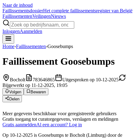
Naar de inhoud
Faillissements
dossier
Het complete faillissementsregister van België
Faillissementen
Veilingen
Nieuws
Inloggen
Aanmelden
Home
›
Faillissementen
›
Goosebumps
Faillissement
Goosebumps
Bocholt
783646865
Uitgesproken op 10-12-2025
Bijgewerkt op 11-12-2025, 19:05
Volgen
Bewaren
Delen
Meer gegevens beschikbaar voor geregistreerde gebruikers
Gratis toegang tot curatorgegevens, verslagen en meldingen
Gratis aanmelden
Al een account? Log in
Op 10-12-2025 is Goosebumps te Bocholt (Limburg) door de