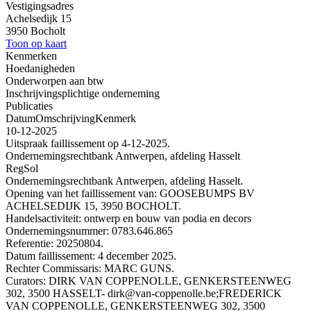
Vestigingsadres
Achelsedijk 15
3950 Bocholt
Toon op kaart
Kenmerken
Hoedanigheden
Onderworpen aan btw
Inschrijvingsplichtige onderneming
Publicaties
Datum
Omschrijving
Kenmerk
10-12-2025
Uitspraak faillissement op 4-12-2025.
Ondernemingsrechtbank Antwerpen, afdeling Hasselt
RegSol
Ondernemingsrechtbank Antwerpen, afdeling Hasselt.
Opening van het faillissement van: GOOSEBUMPS BV
ACHELSEDIJK 15, 3950 BOCHOLT.
Handelsactiviteit: ontwerp en bouw van podia en decors
Ondernemingsnummer: 0783.646.865
Referentie: 20250804.
Datum faillissement: 4 december 2025.
Rechter Commissaris: MARC GUNS.
Curators: DIRK VAN COPPENOLLE, GENKERSTEENWEG
302, 3500 HASSELT- dirk@van-coppenolle.be;FREDERICK
VAN COPPENOLLE, GENKERSTEENWEG 302, 3500