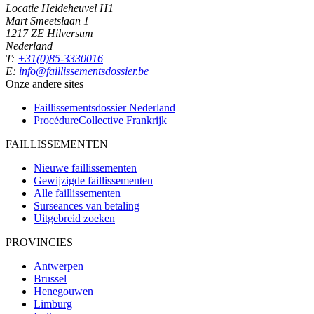
Locatie Heideheuvel H1
Mart Smeetslaan 1
1217 ZE Hilversum
Nederland
T:
+31(0)85-3330016
E:
info@faillissementsdossier.be
Onze andere sites
Faillissementsdossier
Nederland
ProcédureCollective
Frankrijk
FAILLISSEMENTEN
Nieuwe faillissementen
Gewijzigde faillissementen
Alle faillissementen
Surseances van betaling
Uitgebreid zoeken
PROVINCIES
Antwerpen
Brussel
Henegouwen
Limburg