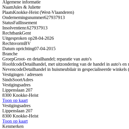
Algemene informatie
Naam
Jules & Juliette
Plaats
Knokke-Heist (West-Vlaanderen)
Ondernemingsnummer
627937913
Status
Faillissement
Insolventienr.
627937913
Rechtbank
Gent
Uitgesproken op
28-04-2026
Rechtsvorm
BV
Datum oprichting
07-04-2015
Branche
Groep
Groot- en detailhandel; reparatie van auto's
Hoofdcode
Detailhandel, met uitzondering van de handel in auto's en 
Nevencode
Detailhandel in huismeubilair in gespecialiseerde winkels
Vestigingen / adressen
Sinds
Soort
Adres
Vestigingsadres
Lippenslaan 207
8300 Knokke-Heist
Toon op kaart
Vestigingsadres
Lippenslaan 207
8300 Knokke-Heist
Toon op kaart
Kenmerken