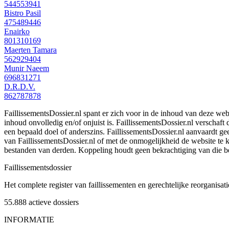
544553941
Bistro Pasil
475489446
Enairko
801310169
Maerten Tamara
562929404
Munir Naeem
696831271
D.R.D.V.
862787878
FaillissementsDossier.nl spant er zich voor in de inhoud van deze we
inhoud onvolledig en/of onjuist is. FaillissementsDossier.nl verschaft
een bepaald doel of anderszins. FaillissementsDossier.nl aanvaardt gee
van FaillissementsDossier.nl of met de onmogelijkheid de website te
bestanden van derden. Koppeling houdt geen bekrachtiging van die b
Faillissements
dossier
Het complete register van faillissementen en gerechtelijke reorganisati
55.888
actieve dossiers
INFORMATIE