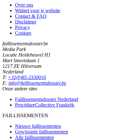
Over ons
Widget voor je website
Contact & FAQ
Disclaimer
Privacy
Cookies
faillissementsdossier.be
Media Park
Locatie Heideheuvel H1
Mart Smeetslaan 1
1217 ZE Hilversum
Nederland
T:
+31(0)85-3330016
E:
info@faillissementsdossier.be
Onze andere sites
Faillissementsdossier
Nederland
ProcédureCollective
Frankrijk
FAILLISSEMENTEN
Nieuwe faillissementen
Gewijzigde faillissementen
Alle faillissementen