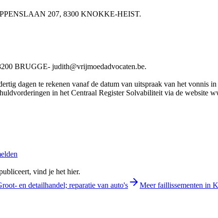
BV LIPPENSLAAN 207, 8300 KNOKKE-HEIST.
0 BRUGGE- judith@vrijmoedadvocaten.be.
rtig dagen te rekenen vanaf de datum van uitspraak van het vonnis in he
chuldvorderingen in het Centraal Register Solvabiliteit via de website 
melden
bliceert, vind je het hier.
root- en detailhandel; reparatie van auto's
Meer faillissementen in 