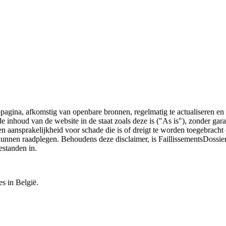
bpagina, afkomstig van openbare bronnen, regelmatig te actualiseren en 
 de inhoud van de website in de staat zoals deze is ("As is"), zonder ga
n aansprakelijkheid voor schade die is of dreigt te worden toegebracht 
 kunnen raadplegen. Behoudens deze disclaimer, is FaillissementsDossi
estanden in.
es in België.