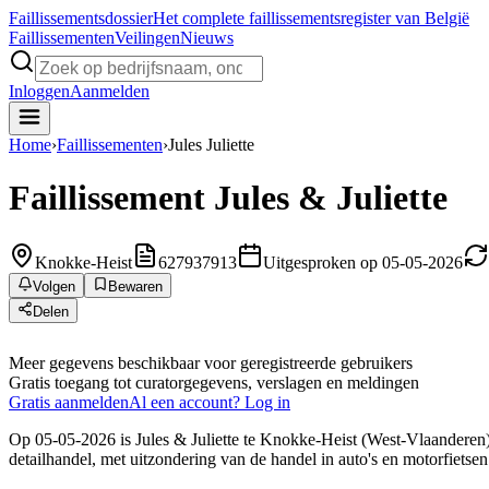
Faillissements
dossier
Het complete faillissementsregister van België
Faillissementen
Veilingen
Nieuws
Inloggen
Aanmelden
Home
›
Faillissementen
›
Jules Juliette
Faillissement
Jules & Juliette
Knokke-Heist
627937913
Uitgesproken op 05-05-2026
Volgen
Bewaren
Delen
Meer gegevens beschikbaar voor geregistreerde gebruikers
Gratis toegang tot curatorgegevens, verslagen en meldingen
Gratis aanmelden
Al een account? Log in
Op 05-05-2026 is Jules & Juliette te Knokke-Heist (West-Vlaanderen) d
detailhandel, met uitzondering van de handel in auto's en motorfietsen