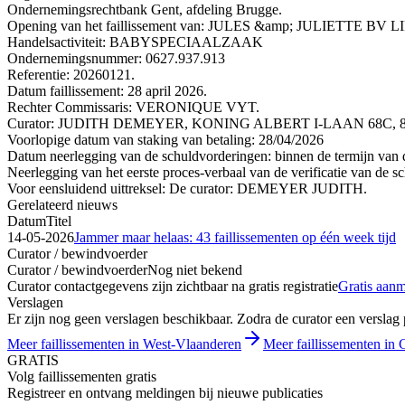
Ondernemingsrechtbank Gent, afdeling Brugge.
Opening van het faillissement van: JULES &amp; JULIETTE 
Handelsactiviteit: BABYSPECIAALZAAK
Ondernemingsnummer: 0627.937.913
Referentie: 20260121.
Datum faillissement: 28 april 2026.
Rechter Commissaris: VERONIQUE VYT.
Curator: JUDITH DEMEYER, KONING ALBERT I-LAAN 68C, 820
Voorlopige datum van staking van betaling: 28/04/2026
Datum neerlegging van de schuldvorderingen: binnen de termijn van de
Neerlegging van het eerste proces-verbaal van de verificatie van de s
Voor eensluidend uittreksel: De curator: DEMEYER JUDITH.
Gerelateerd nieuws
Datum
Titel
14-05-2026
Jammer maar helaas: 43 faillissementen op één week tijd
Curator / bewindvoerder
Curator / bewindvoerder
Nog niet bekend
Curator contactgegevens zijn zichtbaar na gratis registratie
Gratis aan
Verslagen
Er zijn nog geen verslagen beschikbaar. Zodra de curator een verslag pu
Meer faillissementen in West-Vlaanderen
Meer faillissementen in G
GRATIS
Volg faillissementen gratis
Registreer en ontvang meldingen bij nieuwe publicaties