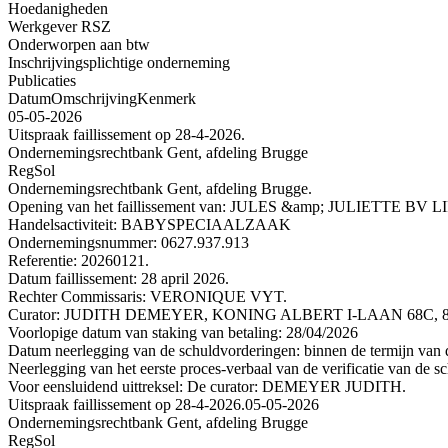
Hoedanigheden
Werkgever RSZ
Onderworpen aan btw
Inschrijvingsplichtige onderneming
Publicaties
Datum
Omschrijving
Kenmerk
05-05-2026
Uitspraak faillissement op 28-4-2026.
Ondernemingsrechtbank Gent, afdeling Brugge
RegSol
Ondernemingsrechtbank Gent, afdeling Brugge.
Opening van het faillissement van: JULES &amp; JULIETTE 
Handelsactiviteit: BABYSPECIAALZAAK
Ondernemingsnummer: 0627.937.913
Referentie: 20260121.
Datum faillissement: 28 april 2026.
Rechter Commissaris: VERONIQUE VYT.
Curator: JUDITH DEMEYER, KONING ALBERT I-LAAN 68C, 820
Voorlopige datum van staking van betaling: 28/04/2026
Datum neerlegging van de schuldvorderingen: binnen de termijn van de
Neerlegging van het eerste proces-verbaal van de verificatie van de s
Voor eensluidend uittreksel: De curator: DEMEYER JUDITH.
Uitspraak faillissement op 28-4-2026.
05-05-2026
Ondernemingsrechtbank Gent, afdeling Brugge
RegSol