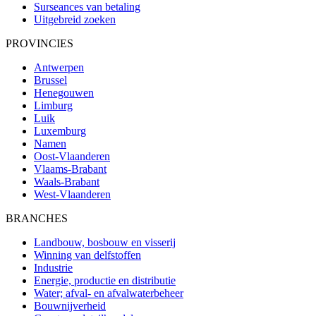
Surseances van betaling
Uitgebreid zoeken
PROVINCIES
Antwerpen
Brussel
Henegouwen
Limburg
Luik
Luxemburg
Namen
Oost-Vlaanderen
Vlaams-Brabant
Waals-Brabant
West-Vlaanderen
BRANCHES
Landbouw, bosbouw en visserij
Winning van delfstoffen
Industrie
Energie, productie en distributie
Water; afval- en afvalwaterbeheer
Bouwnijverheid