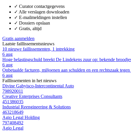
✓
Curator contactgegevens
✓
Alle verslagen downloaden
✓
E-mailmeldingen instellen
✓
Dossiers opslaan
✓
Gratis, altijd
Gratis aanmelden
Laatste faillissementsnieuws
10 nieuwe faillissementen, 1 intrekking
6 aug
Hoge belastingschuld breekt De Lindekens zuur op: bekende broodjesza
6 aug
Onbetaalde facturen, miljoenen aan schulden en een rechtszaak tegen
6 aug
Faillissementen in het nieuws
Divine Gabyisco-Intercontinental Auto
798920011
Creative Enterprises Consultants
451386035
Industrial Reengineering & Solutions
463218649
Agio Legal Holding
797408492
Agio Legal