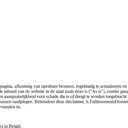
bpagina, afkomstig van openbare bronnen, regelmatig te actualiseren en 
 de inhoud van de website in de staat zoals deze is ("As is"), zonder ga
n aansprakelijkheid voor schade die is of dreigt te worden toegebracht 
 kunnen raadplegen. Behoudens deze disclaimer, is FaillissementsDossi
estanden in.
es in België.