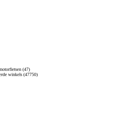
motorfietsen (47)
seerde winkels (47750)