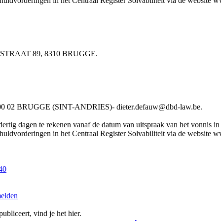
chuldvorderingen in het Centraal Register Solvabiliteit via de website w
RLOSTRAAT 89, 8310 BRUGGE.
02 BRUGGE (SINT-ANDRIES)- dieter.defauw@dbd-law.be.
rtig dagen te rekenen vanaf de datum van uitspraak van het vonnis in he
chuldvorderingen in het Centraal Register Solvabiliteit via de website w
 40
melden
bliceert, vind je het hier.