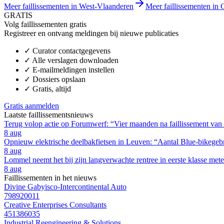
Meer faillissementen in West-Vlaanderen
Meer faillissementen in G
GRATIS
Volg faillissementen gratis
Registreer en ontvang meldingen bij nieuwe publicaties
✓
Curator contactgegevens
✓
Alle verslagen downloaden
✓
E-mailmeldingen instellen
✓
Dossiers opslaan
✓
Gratis, altijd
Gratis aanmelden
Laatste faillissementsnieuws
Terug volop actie op Forumwerf: “Vier maanden na faillissement van
8 aug
Opnieuw elektrische deelbakfietsen in Leuven: “Aantal Blue-bikegebru
8 aug
Lommel neemt het bij zijn langverwachte rentree in eerste klasse m
8 aug
Faillissementen in het nieuws
Divine Gabyisco-Intercontinental Auto
798920011
Creative Enterprises Consultants
451386035
Industrial Reengineering & Solutions