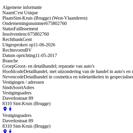
Algemene informatie
Naam
C'est Unique
Plaats
Sint-Kruis (Brugge) (West-Vlaanderen)
Ondernemingsnummer
675802760
Status
Faillissement
Insolventienr.
675802760
Rechtbank
Gent
Uitgesproken op
11-06-2026
Rechtsvorm
BV
Datum oprichting
11-05-2017
Branche
Groep
Groot- en detailhandel; reparatie van auto's
Hoofdcode
Detailhandel, met uitzondering van de handel in auto's en 
Nevencode
Detailhandel in cosmetica en toiletartikelen in gespeciali
Vestigingen / adressen
Sinds
Soort
Adres
Vestigingsadres
Daverlostraat 89
8310 Sint-Kruis (Brugge)
Vestigingsadres
Daverlostraat 89
8310 Sint-Kruis (Brugge)