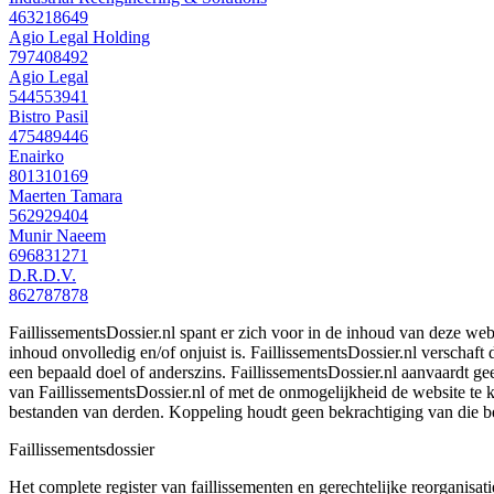
463218649
Agio Legal Holding
797408492
Agio Legal
544553941
Bistro Pasil
475489446
Enairko
801310169
Maerten Tamara
562929404
Munir Naeem
696831271
D.R.D.V.
862787878
FaillissementsDossier.nl spant er zich voor in de inhoud van deze we
inhoud onvolledig en/of onjuist is. FaillissementsDossier.nl verschaft
een bepaald doel of anderszins. FaillissementsDossier.nl aanvaardt gee
van FaillissementsDossier.nl of met de onmogelijkheid de website te
bestanden van derden. Koppeling houdt geen bekrachtiging van die b
Faillissements
dossier
Het complete register van faillissementen en gerechtelijke reorganisati