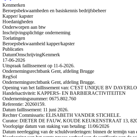
Kenmerken
Beroepsbekwaamheden en basiskennis bedrijfsbeheer
Kapper/ kapster
Hoedanigheden
Onderworpen aan btw
Inschrijvingsplichtige onderneming
Toelatingen
Beroepsbekwaamheid kapper/kapster
Publicaties
Datum
Omschrijving
Kenmerk
17-06-2026
Uitspraak faillissement op 11-6-2026.
Ondernemingsrechtbank Gent, afdeling Brugge
RegSol
Ondernemingsrechtbank Gent, afdeling Brugge.
Opening van het faillissement van: C'EST UNIQUE BV DAVE
Handelsactiviteit: KAPPERS- EN BARBIERACTIVITEITEN
Ondernemingsnummer: 0675.802.760
Referentie: 20260159.
Datum faillissement: 11 juni 2026.
Rechter Commissaris: ELISABETH VANDER STICHELE.
Curator: DIETER DE FAUW, KOUDE KEUKENSTRAAT 13, 8200 
Voorlopige datum van staking van betaling: 11/06/2026
Datum neerlegging van de schuldvorderingen: binnen de termijn van de