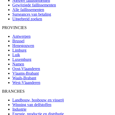
Nieuwe faillissementen
Gewijzigde faillissementen
Alle faillissementen
Surseances van betaling
Uitgebreid zoeken
PROVINCIES
Antwerpen
Brussel
Henegouwen
Limburg
Luik
Luxemburg
Namen
Oost-Vlaanderen
Vlaams-Brabant
Waals-Brabant
West-Vlaanderen
BRANCHES
Landbouw, bosbouw en visserij
Winning van delfstoffen
Industrie
Energie, productie en distributie