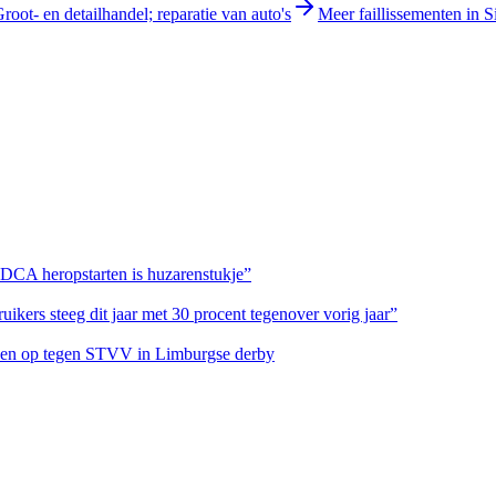
root- en detailhandel; reparatie van auto's
Meer faillissementen in S
 DCA heropstarten is huzarenstukje”
ikers steeg dit jaar met 30 procent tegenover vorig jaar”
eteen op tegen STVV in Limburgse derby