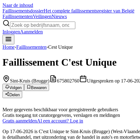
Naar de inhoud
Faillissements
dossier
Het complete faillissementsregister van België
Faillissementen
Veilingen
Nieuws
Inloggen
Aanmelden
Home
›
Faillissementen
›
Cest Unique
Faillissement
C'est Unique
Sint-Kruis (Brugge)
675802760
Uitgesproken op 17-06-20
Volgen
Bewaren
Delen
Meer gegevens beschikbaar voor geregistreerde gebruikers
Gratis toegang tot curatorgegevens, verslagen en meldingen
Gratis aanmelden
Al een account? Log in
Op 17-06-2026 is C'est Unique te Sint-Kruis (Brugge) (West-Vlaander
is detailhandel, met uitzondering van de handel in auto's en motorfiet