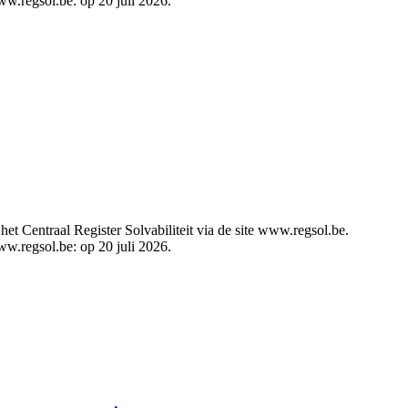
ww.regsol.be: op 20 juli 2026.
t Centraal Register Solvabiliteit via de site www.regsol.be.
ww.regsol.be: op 20 juli 2026.