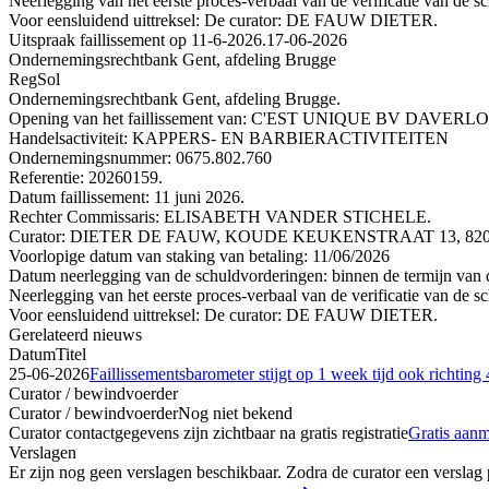
Neerlegging van het eerste proces-verbaal van de verificatie van de s
Voor eensluidend uittreksel: De curator: DE FAUW DIETER.
Uitspraak faillissement op 11-6-2026.
17-06-2026
Ondernemingsrechtbank Gent, afdeling Brugge
RegSol
Ondernemingsrechtbank Gent, afdeling Brugge.
Opening van het faillissement van: C'EST UNIQUE BV DAVE
Handelsactiviteit: KAPPERS- EN BARBIERACTIVITEITEN
Ondernemingsnummer: 0675.802.760
Referentie: 20260159.
Datum faillissement: 11 juni 2026.
Rechter Commissaris: ELISABETH VANDER STICHELE.
Curator: DIETER DE FAUW, KOUDE KEUKENSTRAAT 13, 8200 
Voorlopige datum van staking van betaling: 11/06/2026
Datum neerlegging van de schuldvorderingen: binnen de termijn van de
Neerlegging van het eerste proces-verbaal van de verificatie van de s
Voor eensluidend uittreksel: De curator: DE FAUW DIETER.
Gerelateerd nieuws
Datum
Titel
25-06-2026
Faillissementsbarometer stijgt op 1 week tijd ook richting
Curator / bewindvoerder
Curator / bewindvoerder
Nog niet bekend
Curator contactgegevens zijn zichtbaar na gratis registratie
Gratis aan
Verslagen
Er zijn nog geen verslagen beschikbaar. Zodra de curator een verslag pu