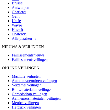
Brussel
Antwerpen
Charleroi
Gent
Uccle
Wavre
Hasselt
Oostende
Alle plaatsen →
NIEUWS & VEILINGEN
Faillissementsnieuws
Faillissementsveilingen
ONLINE VEILINGEN
Machine veilingen
Auto en voertuigen veilingen
Verzamel veilingen
Bouwmaterialen veilingen
Gereedschap veilingen
Aannemersmaterialen veilingen
Meubel veilingen
Heftruck veilingen