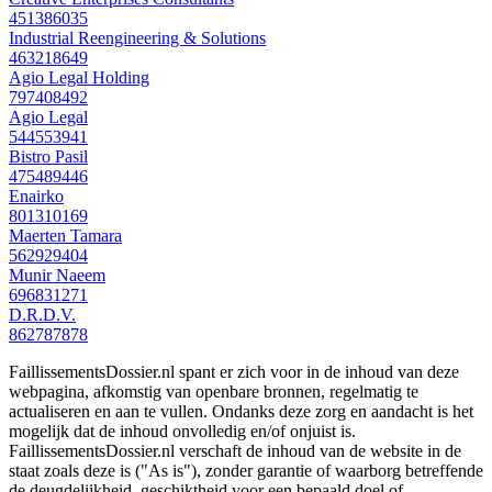
451386035
Industrial Reengineering & Solutions
463218649
Agio Legal Holding
797408492
Agio Legal
544553941
Bistro Pasil
475489446
Enairko
801310169
Maerten Tamara
562929404
Munir Naeem
696831271
D.R.D.V.
862787878
FaillissementsDossier.nl spant er zich voor in de inhoud van deze
webpagina, afkomstig van openbare bronnen, regelmatig te
actualiseren en aan te vullen. Ondanks deze zorg en aandacht is het
mogelijk dat de inhoud onvolledig en/of onjuist is.
FaillissementsDossier.nl verschaft de inhoud van de website in de
staat zoals deze is ("As is"), zonder garantie of waarborg betreffende
de deugdelijkheid, geschiktheid voor een bepaald doel of