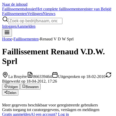
Naar de inhoud
Faillissements
dossier
Het complete faillissementsregister van België
Faillissementen
Veilingen
Nieuws
Inloggen
Aanmelden
Home
›
Faillissementen
›
Renaud V D W Sprl
Faillissement
Renaud V.D.W.
Sprl
La Bruyère
866339464
Uitgesproken op 18-02-2010
Bijgewerkt op 18-04-2012, 17:26
Volgen
Bewaren
Delen
Meer gegevens beschikbaar voor geregistreerde gebruikers
Gratis toegang tot curatorgegevens, verslagen en meldingen
Gratis aanmelden
Al een account? Log in