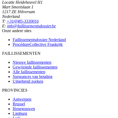
Locatie Heideheuvel H1
Mart Smeetslaan 1
1217 ZE Hilversum
Nederland
T:
+31(0)85-3330016
E:
info@faillissementsdossier.be
Onze andere sites
Faillissementsdossier
Nederland
ProcédureCollective
Frankrijk
FAILLISSEMENTEN
Nieuwe faillissementen
Gewijzigde faillissementen
Alle faillissementen
Surseances van betaling
Uitgebreid zoeken
PROVINCIES
Antwerpen
Brussel
Henegouwen
Limburg