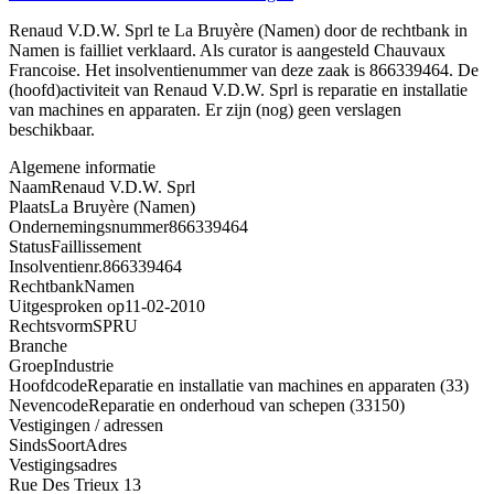
Renaud V.D.W. Sprl te La Bruyère (Namen) door de rechtbank in
Namen is failliet verklaard. Als curator is aangesteld Chauvaux
Francoise. Het insolventienummer van deze zaak is 866339464. De
(hoofd)activiteit van Renaud V.D.W. Sprl is reparatie en installatie
van machines en apparaten. Er zijn (nog) geen verslagen
beschikbaar.
Algemene informatie
Naam
Renaud V.D.W. Sprl
Plaats
La Bruyère (Namen)
Ondernemingsnummer
866339464
Status
Faillissement
Insolventienr.
866339464
Rechtbank
Namen
Uitgesproken op
11-02-2010
Rechtsvorm
SPRU
Branche
Groep
Industrie
Hoofdcode
Reparatie en installatie van machines en apparaten (33)
Nevencode
Reparatie en onderhoud van schepen (33150)
Vestigingen / adressen
Sinds
Soort
Adres
Vestigingsadres
Rue Des Trieux 13