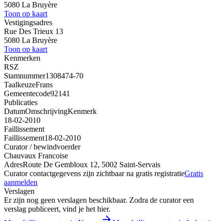
5080 La Bruyère
Toon op kaart
Vestigingsadres
Rue Des Trieux 13
5080 La Bruyère
Toon op kaart
Kenmerken
RSZ
Stamnummer
1308474-70
Taalkeuze
Frans
Gemeentecode
92141
Publicaties
Datum
Omschrijving
Kenmerk
18-02-2010
Faillissement
Faillissement
18-02-2010
Curator / bewindvoerder
Chauvaux Francoise
Adres
Route De Gembloux 12, 5002 Saint-Servais
Curator contactgegevens zijn zichtbaar na gratis registratie
Gratis
aanmelden
Verslagen
Er zijn nog geen verslagen beschikbaar. Zodra de curator een
verslag publiceert, vind je het hier.