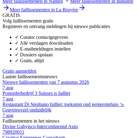
Meer faillissementen in Namen
Meer faillissementen in Industrie
Meer faillissementen in La Bruyère
GRATIS
Volg faillissementen gratis
Registreer en ontvang meldingen bij nieuwe publicaties
✓
Curator contactgegevens
✓
Alle verslagen downloaden
✓
E-mailmeldingen instellen
✓
Dossiers opslaan
✓
Gratis, altijd
Gratis aanmelden
Laatste faillissementsnieuws
Nieuwe faillissementen van 7 augustus 2026
7 aug
Postorderbedrijf 3 Suisses is failliet
7 aug
Restaurant Di Stephano failliet: toekomst oud gemeentehuis ‘s-
Gravenwezel onduidelijk
7 aug
Faillissementen in het nieuws
Divine Gabyisco-Intercontinental Auto
798920011
Creative Enterprises Consultants