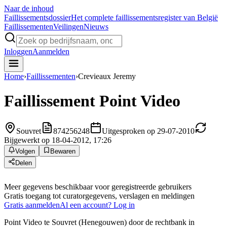
Naar de inhoud
Faillissements
dossier
Het complete faillissementsregister van België
Faillissementen
Veilingen
Nieuws
Inloggen
Aanmelden
Home
›
Faillissementen
›
Crevieaux Jeremy
Faillissement
Point Video
Souvret
874256248
Uitgesproken op 29-07-2010
Bijgewerkt op 18-04-2012, 17:26
Volgen
Bewaren
Delen
Meer gegevens beschikbaar voor geregistreerde gebruikers
Gratis toegang tot curatorgegevens, verslagen en meldingen
Gratis aanmelden
Al een account? Log in
Point Video te Souvret (Henegouwen) door de rechtbank in