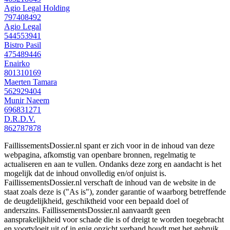
Agio Legal Holding
797408492
Agio Legal
544553941
Bistro Pasil
475489446
Enairko
801310169
Maerten Tamara
562929404
Munir Naeem
696831271
D.R.D.V.
862787878
FaillissementsDossier.nl spant er zich voor in de inhoud van deze
webpagina, afkomstig van openbare bronnen, regelmatig te
actualiseren en aan te vullen. Ondanks deze zorg en aandacht is het
mogelijk dat de inhoud onvolledig en/of onjuist is.
FaillissementsDossier.nl verschaft de inhoud van de website in de
staat zoals deze is ("As is"), zonder garantie of waarborg betreffende
de deugdelijkheid, geschiktheid voor een bepaald doel of
anderszins. FaillissementsDossier.nl aanvaardt geen
aansprakelijkheid voor schade die is of dreigt te worden toegebracht
en voortvloeit uit of in enig opzicht verband houdt met het gebruik