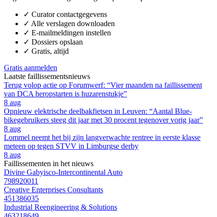
✓
Curator contactgegevens
✓
Alle verslagen downloaden
✓
E-mailmeldingen instellen
✓
Dossiers opslaan
✓
Gratis, altijd
Gratis aanmelden
Laatste faillissementsnieuws
Terug volop actie op Forumwerf: “Vier maanden na faillissement
van DCA heropstarten is huzarenstukje”
8 aug
Opnieuw elektrische deelbakfietsen in Leuven: “Aantal Blue-
bikegebruikers steeg dit jaar met 30 procent tegenover vorig jaar”
8 aug
Lommel neemt het bij zijn langverwachte rentree in eerste klasse
meteen op tegen STVV in Limburgse derby
8 aug
Faillissementen in het nieuws
Divine Gabyisco-Intercontinental Auto
798920011
Creative Enterprises Consultants
451386035
Industrial Reengineering & Solutions
463218649