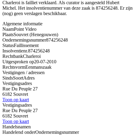
Charleroi is failliet verklaard. Als curator is aangesteld Hubert
Michel. Het insolventienummer van deze zaak is 874256248. Er zijn
(nog) geen verslagen beschikbaar.
Algemene informatie
Naam
Point Video
Plaats
Souvret (Henegouwen)
Ondernemingsnummer
874256248
Status
Faillissement
Insolventienr.
874256248
Rechtbank
Charleroi
Uitgesproken op
20-07-2010
Rechtsvorm
Eenmanszaak
Vestigingen / adressen
Sinds
Soort
Adres
Vestigingsadres
Rue Du Peuple 27
6182 Souvret
Toon op kaart
Vestigingsadres
Rue Du Peuple 27
6182 Souvret
Toon op kaart
Handelsnamen
Handelend onder
Ondernemingsnummer