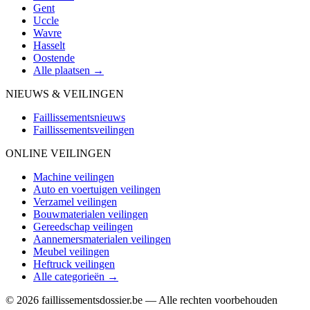
Gent
Uccle
Wavre
Hasselt
Oostende
Alle plaatsen →
NIEUWS & VEILINGEN
Faillissementsnieuws
Faillissementsveilingen
ONLINE VEILINGEN
Machine veilingen
Auto en voertuigen veilingen
Verzamel veilingen
Bouwmaterialen veilingen
Gereedschap veilingen
Aannemersmaterialen veilingen
Meubel veilingen
Heftruck veilingen
Alle categorieën →
© 2026 faillissementsdossier.be — Alle rechten voorbehouden