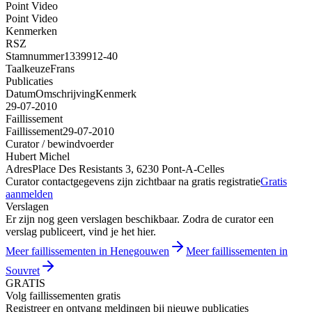
Point Video
Point Video
Kenmerken
RSZ
Stamnummer
1339912-40
Taalkeuze
Frans
Publicaties
Datum
Omschrijving
Kenmerk
29-07-2010
Faillissement
Faillissement
29-07-2010
Curator / bewindvoerder
Hubert Michel
Adres
Place Des Resistants 3, 6230 Pont-A-Celles
Curator contactgegevens zijn zichtbaar na gratis registratie
Gratis
aanmelden
Verslagen
Er zijn nog geen verslagen beschikbaar. Zodra de curator een
verslag publiceert, vind je het hier.
Meer faillissementen in Henegouwen
Meer faillissementen in
Souvret
GRATIS
Volg faillissementen gratis
Registreer en ontvang meldingen bij nieuwe publicaties