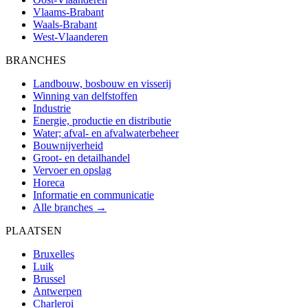
Vlaams-Brabant
Waals-Brabant
West-Vlaanderen
BRANCHES
Landbouw, bosbouw en visserij
Winning van delfstoffen
Industrie
Energie, productie en distributie
Water; afval- en afvalwaterbeheer
Bouwnijverheid
Groot- en detailhandel
Vervoer en opslag
Horeca
Informatie en communicatie
Alle branches →
PLAATSEN
Bruxelles
Luik
Brussel
Antwerpen
Charleroi