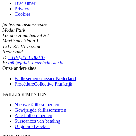
Disclaimer
Privacy
Cookies
faillissementsdossier.be
Media Park
Locatie Heideheuvel H1
Mart Smeetslaan 1
1217 ZE Hilversum
Nederland
T:
+31(0)85-3330016
E:
info@faillissementsdossier.be
Onze andere sites
Faillissementsdossier
Nederland
ProcédureCollective
Frankrijk
FAILLISSEMENTEN
Nieuwe faillissementen
Gewijzigde faillissementen
Alle faillissementen
Surseances van betaling
Uitgebreid zoeken