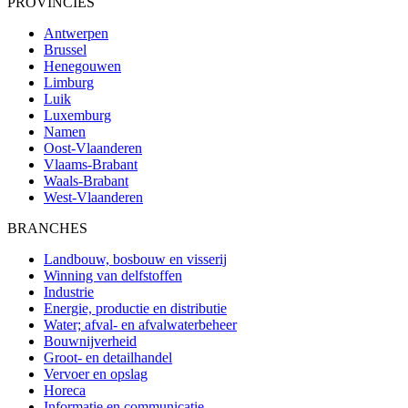
PROVINCIES
Antwerpen
Brussel
Henegouwen
Limburg
Luik
Luxemburg
Namen
Oost-Vlaanderen
Vlaams-Brabant
Waals-Brabant
West-Vlaanderen
BRANCHES
Landbouw, bosbouw en visserij
Winning van delfstoffen
Industrie
Energie, productie en distributie
Water; afval- en afvalwaterbeheer
Bouwnijverheid
Groot- en detailhandel
Vervoer en opslag
Horeca
Informatie en communicatie