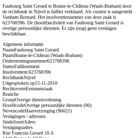
Faubourg Saint Gerard te Braine-le-Château (Waals-Brabant) door
de rechtbank in Nijvel is failliet verklaard. Als curator is aangesteld
Vanham Bernard. Het insolventienummer van deze zaak is
623768396. De (hoofd)activiteit van Faubourg Saint Gerard is
overige persoonlijke diensten. Er zijn (nog) geen verslagen
beschikbaar.
Algemene informatie
Naam
Faubourg Saint Gerard
Plaats
Braine-le-Château (Waals-Brabant)
Ondernemingsnummer
623768396
Status
Faillissement
Insolventienr.
623768396
Rechtbank
Nijvel
Uitgesproken op
15-11-2010
Rechtsvorm
Eenmanszaak
Branche
Groep
Overige dienstverlening
Hoofdcode
Overige persoonlijke diensten (96)
Nevencode
Haarverzorging (96021)
Vestigingen / adressen
Sinds
Soort
Adres
Vestigingsadres
Rue Francois Gerard 10 A