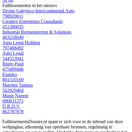
30 jul
Faillissementen in het nieuws
Divine Gabyisco-Intercontinental Auto
798920011
Creative Enterprises Consultants
451386035
Industrial Reengineering & Solutions
463218649
Agio Legal Holding
797408492
Agio Legal
544553941
Bistro Pasil
475489446
Enairko
801310169
Maerten Tamara
562929404
Munir Naeem
696831271
D.R.D.V.
862787878
FaillissementsDossier.nl spant er zich voor in de inhoud van deze
webpagina, afkomstig van openbare bronnen, regelmatig te