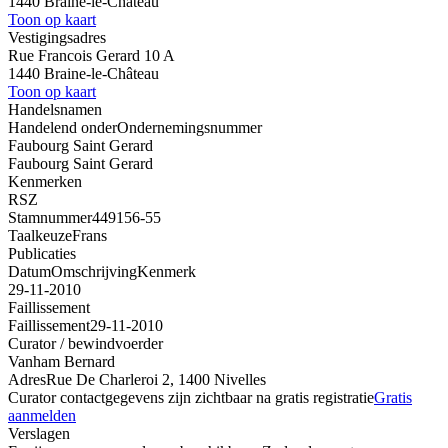
1440 Braine-le-Château
Toon op kaart
Vestigingsadres
Rue Francois Gerard 10 A
1440 Braine-le-Château
Toon op kaart
Handelsnamen
Handelend onder
Ondernemingsnummer
Faubourg Saint Gerard
Faubourg Saint Gerard
Kenmerken
RSZ
Stamnummer
449156-55
Taalkeuze
Frans
Publicaties
Datum
Omschrijving
Kenmerk
29-11-2010
Faillissement
Faillissement
29-11-2010
Curator / bewindvoerder
Vanham Bernard
Adres
Rue De Charleroi 2, 1400 Nivelles
Curator contactgegevens zijn zichtbaar na gratis registratie
Gratis
aanmelden
Verslagen