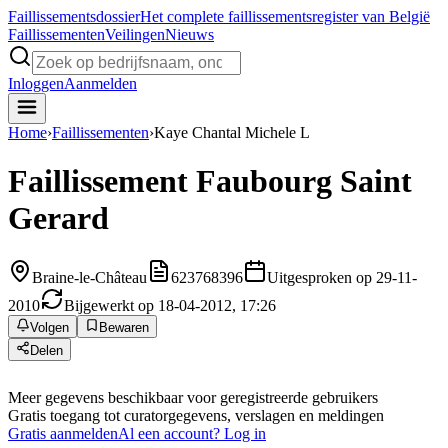
Faillissements
dossier
Het complete faillissementsregister van België
Faillissementen
Veilingen
Nieuws
Inloggen
Aanmelden
Home
›
Faillissementen
›
Kaye Chantal Michele L
Faillissement
Faubourg Saint
Gerard
Braine-le-Château
623768396
Uitgesproken op 29-11-
2010
Bijgewerkt op 18-04-2012, 17:26
Volgen
Bewaren
Delen
Meer gegevens beschikbaar voor geregistreerde gebruikers
Gratis toegang tot curatorgegevens, verslagen en meldingen
Gratis aanmelden
Al een account? Log in