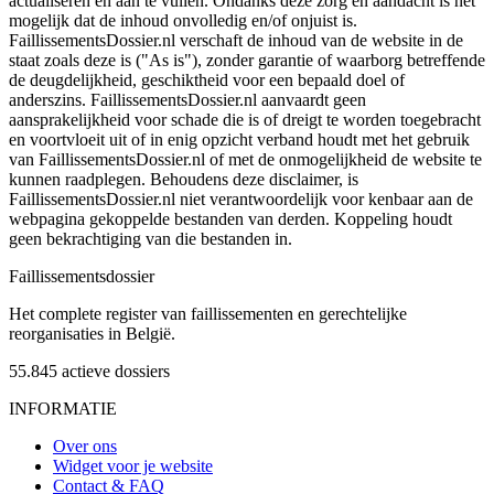
actualiseren en aan te vullen. Ondanks deze zorg en aandacht is het
mogelijk dat de inhoud onvolledig en/of onjuist is.
FaillissementsDossier.nl verschaft de inhoud van de website in de
staat zoals deze is ("As is"), zonder garantie of waarborg betreffende
de deugdelijkheid, geschiktheid voor een bepaald doel of
anderszins. FaillissementsDossier.nl aanvaardt geen
aansprakelijkheid voor schade die is of dreigt te worden toegebracht
en voortvloeit uit of in enig opzicht verband houdt met het gebruik
van FaillissementsDossier.nl of met de onmogelijkheid de website te
kunnen raadplegen. Behoudens deze disclaimer, is
FaillissementsDossier.nl niet verantwoordelijk voor kenbaar aan de
webpagina gekoppelde bestanden van derden. Koppeling houdt
geen bekrachtiging van die bestanden in.
Faillissements
dossier
Het complete register van faillissementen en gerechtelijke
reorganisaties in België.
55.845
actieve dossiers
INFORMATIE
Over ons
Widget voor je website
Contact & FAQ