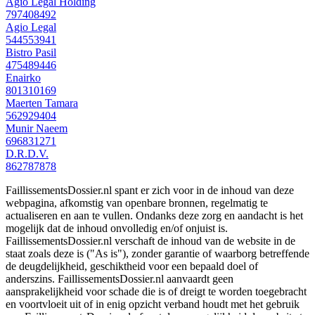
Agio Legal Holding
797408492
Agio Legal
544553941
Bistro Pasil
475489446
Enairko
801310169
Maerten Tamara
562929404
Munir Naeem
696831271
D.R.D.V.
862787878
FaillissementsDossier.nl spant er zich voor in de inhoud van deze
webpagina, afkomstig van openbare bronnen, regelmatig te
actualiseren en aan te vullen. Ondanks deze zorg en aandacht is het
mogelijk dat de inhoud onvolledig en/of onjuist is.
FaillissementsDossier.nl verschaft de inhoud van de website in de
staat zoals deze is ("As is"), zonder garantie of waarborg betreffende
de deugdelijkheid, geschiktheid voor een bepaald doel of
anderszins. FaillissementsDossier.nl aanvaardt geen
aansprakelijkheid voor schade die is of dreigt te worden toegebracht
en voortvloeit uit of in enig opzicht verband houdt met het gebruik