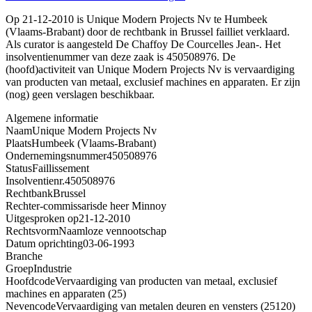
Op 21-12-2010 is Unique Modern Projects Nv te Humbeek
(Vlaams-Brabant) door de rechtbank in Brussel failliet verklaard.
Als curator is aangesteld De Chaffoy De Courcelles Jean-. Het
insolventienummer van deze zaak is 450508976. De
(hoofd)activiteit van Unique Modern Projects Nv is vervaardiging
van producten van metaal, exclusief machines en apparaten. Er zijn
(nog) geen verslagen beschikbaar.
Algemene informatie
Naam
Unique Modern Projects Nv
Plaats
Humbeek (Vlaams-Brabant)
Ondernemingsnummer
450508976
Status
Faillissement
Insolventienr.
450508976
Rechtbank
Brussel
Rechter-commissaris
de heer Minnoy
Uitgesproken op
21-12-2010
Rechtsvorm
Naamloze vennootschap
Datum oprichting
03-06-1993
Branche
Groep
Industrie
Hoofdcode
Vervaardiging van producten van metaal, exclusief
machines en apparaten (25)
Nevencode
Vervaardiging van metalen deuren en vensters (25120)