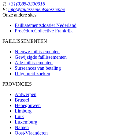
T:
+31(0)85-3330016
E:
info@faillissementsdossier.be
Onze andere sites
Faillissementsdossier
Nederland
ProcédureCollective
Frankrijk
FAILLISSEMENTEN
Nieuwe faillissementen
Gewijzigde faillissementen
Alle faillissementen
Surseances van betaling
Uitgebreid zoeken
PROVINCIES
Antwerpen
Brussel
Henegouwen
Limburg
Luik
Luxemburg
Namen
Oost-Vlaanderen