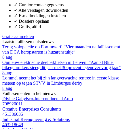
✓
Curator contactgegevens
✓
Alle verslagen downloaden
✓
E-mailmeldingen instellen
✓
Dossiers opslaan
✓
Gratis, altijd
Gratis aanmelden
Laatste faillissementsnieuws
Terug volop actie op Forumwerf: “Vier maanden na faillissement
van DCA heropstarten is huzarenstukje”
8 aug
Opnieuw elektrische deelbakfietsen in Leuven: “Aantal Blue-
bikegebruikers steeg dit jaar met 30 procent tegenover vorig jaar”
8 aug
Lommel neemt het bij zijn langverwachte rentree in eerste klasse
meteen op tegen STVV in Limburgse derby
8 aug
Faillissementen in het nieuws
Divine Gabyisco-Intercontinental Auto
798920011
Creative Enterprises Consultants
451386035
Industrial Reengineering & Solutions
463218649