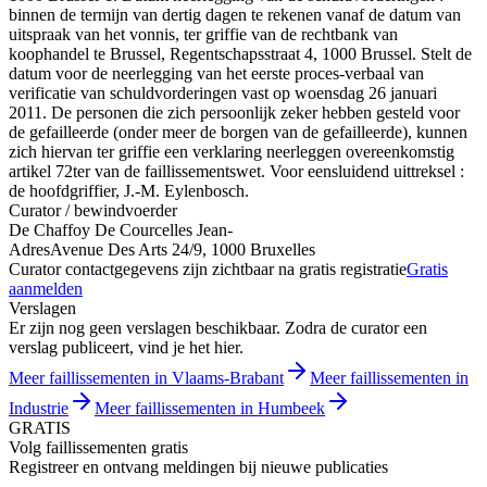
binnen de termijn van dertig dagen te rekenen vanaf de datum van
uitspraak van het vonnis, ter griffie van de rechtbank van
koophandel te Brussel, Regentschapsstraat 4, 1000 Brussel. Stelt de
datum voor de neerlegging van het eerste proces-verbaal van
verificatie van schuldvorderingen vast op woensdag 26 januari
2011. De personen die zich persoonlijk zeker hebben gesteld voor
de gefailleerde (onder meer de borgen van de gefailleerde), kunnen
zich hiervan ter griffie een verklaring neerleggen overeenkomstig
artikel 72ter van de faillissementswet. Voor eensluidend uittreksel :
de hoofdgriffier, J.-M. Eylenbosch.
Curator / bewindvoerder
De Chaffoy De Courcelles Jean-
Adres
Avenue Des Arts 24/9, 1000 Bruxelles
Curator contactgegevens zijn zichtbaar na gratis registratie
Gratis
aanmelden
Verslagen
Er zijn nog geen verslagen beschikbaar. Zodra de curator een
verslag publiceert, vind je het hier.
Meer faillissementen in Vlaams-Brabant
Meer faillissementen in
Industrie
Meer faillissementen in Humbeek
GRATIS
Volg faillissementen gratis
Registreer en ontvang meldingen bij nieuwe publicaties