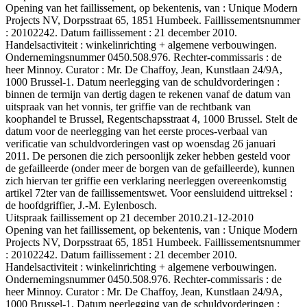
Opening van het faillissement, op bekentenis, van : Unique Modern
Projects NV, Dorpsstraat 65, 1851 Humbeek. Faillissementsnummer
: 20102242. Datum faillissement : 21 december 2010.
Handelsactiviteit : winkelinrichting + algemene verbouwingen.
Ondernemingsnummer 0450.508.976. Rechter-commissaris : de
heer Minnoy. Curator : Mr. De Chaffoy, Jean, Kunstlaan 24/9A,
1000 Brussel-1. Datum neerlegging van de schuldvorderingen :
binnen de termijn van dertig dagen te rekenen vanaf de datum van
uitspraak van het vonnis, ter griffie van de rechtbank van
koophandel te Brussel, Regentschapsstraat 4, 1000 Brussel. Stelt de
datum voor de neerlegging van het eerste proces-verbaal van
verificatie van schuldvorderingen vast op woensdag 26 januari
2011. De personen die zich persoonlijk zeker hebben gesteld voor
de gefailleerde (onder meer de borgen van de gefailleerde), kunnen
zich hiervan ter griffie een verklaring neerleggen overeenkomstig
artikel 72ter van de faillissementswet. Voor eensluidend uittreksel :
de hoofdgriffier, J.-M. Eylenbosch.
Uitspraak faillissement op 21 december 2010.
21-12-2010
Opening van het faillissement, op bekentenis, van : Unique Modern
Projects NV, Dorpsstraat 65, 1851 Humbeek. Faillissementsnummer
: 20102242. Datum faillissement : 21 december 2010.
Handelsactiviteit : winkelinrichting + algemene verbouwingen.
Ondernemingsnummer 0450.508.976. Rechter-commissaris : de
heer Minnoy. Curator : Mr. De Chaffoy, Jean, Kunstlaan 24/9A,
1000 Brussel-1. Datum neerlegging van de schuldvorderingen :