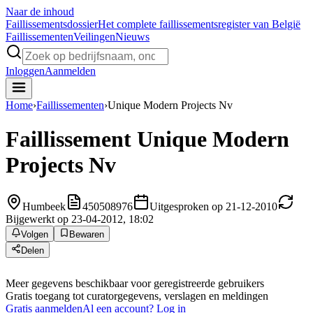
Naar de inhoud
Faillissements
dossier
Het complete faillissementsregister van België
Faillissementen
Veilingen
Nieuws
Inloggen
Aanmelden
Home
›
Faillissementen
›
Unique Modern Projects Nv
Faillissement
Unique Modern
Projects Nv
Humbeek
450508976
Uitgesproken op 21-12-2010
Bijgewerkt op 23-04-2012, 18:02
Volgen
Bewaren
Delen
Meer gegevens beschikbaar voor geregistreerde gebruikers
Gratis toegang tot curatorgegevens, verslagen en meldingen
Gratis aanmelden
Al een account? Log in