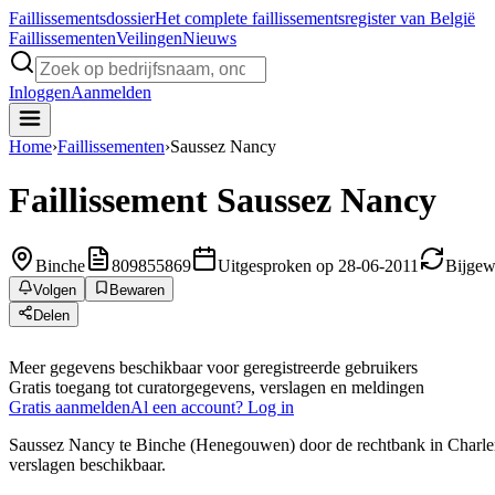
Faillissements
dossier
Het complete faillissementsregister van België
Faillissementen
Veilingen
Nieuws
Inloggen
Aanmelden
Home
›
Faillissementen
›
Saussez Nancy
Faillissement
Saussez Nancy
Binche
809855869
Uitgesproken op 28-06-2011
Bijgew
Volgen
Bewaren
Delen
Meer gegevens beschikbaar voor geregistreerde gebruikers
Gratis toegang tot curatorgegevens, verslagen en meldingen
Gratis aanmelden
Al een account? Log in
Saussez Nancy te Binche (Henegouwen) door de rechtbank in Charleroi 
verslagen beschikbaar.