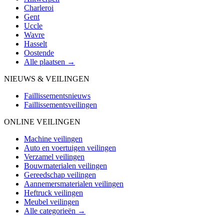
Charleroi
Gent
Uccle
Wavre
Hasselt
Oostende
Alle plaatsen →
NIEUWS & VEILINGEN
Faillissementsnieuws
Faillissementsveilingen
ONLINE VEILINGEN
Machine veilingen
Auto en voertuigen veilingen
Verzamel veilingen
Bouwmaterialen veilingen
Gereedschap veilingen
Aannemersmaterialen veilingen
Heftruck veilingen
Meubel veilingen
Alle categorieën →