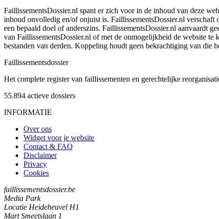
FaillissementsDossier.nl spant er zich voor in de inhoud van deze we
inhoud onvolledig en/of onjuist is. FaillissementsDossier.nl verschaft
een bepaald doel of anderszins. FaillissementsDossier.nl aanvaardt gee
van FaillissementsDossier.nl of met de onmogelijkheid de website te
bestanden van derden. Koppeling houdt geen bekrachtiging van die b
Faillissements
dossier
Het complete register van faillissementen en gerechtelijke reorganisati
55.894
actieve dossiers
INFORMATIE
Over ons
Widget voor je website
Contact & FAQ
Disclaimer
Privacy
Cookies
faillissementsdossier.be
Media Park
Locatie Heideheuvel H1
Mart Smeetslaan 1