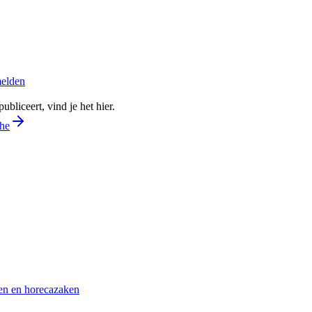
melden
bliceert, vind je het hier.
che
ven en horecazaken