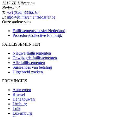
1217 ZE Hilversum
Nederland
T:
+31(0)85-3330016
E:
info@faillissementsdossier.be
Onze andere sites
Faillissementsdossier
Nederland
ProcédureCollective
Frankrijk
FAILLISSEMENTEN
Nieuwe faillissementen
Gewijzigde faillissementen
Alle faillissementen
Surseances van betaling
Uitgebreid zoeken
PROVINCIES
Antwerpen
Brussel
Henegouwen
Limburg
Luik
Luxemburg