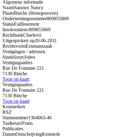
Algemene informatie
Naam
Saussez Nancy
Plaats
Binche (Henegouwen)
Ondernemingsnummer
809855869
Status
Faillissement
Insolventienr.
809855869
Rechtbank
Charleroi
Uitgesproken op
20-06-2011
Rechtsvorm
Eenmanszaak
Vestigingen / adressen
Sinds
Soort
Adres
Vestigingsadres
Rue De Fontaine 221
7130 Binche
Toon op kaart
Vestigingsadres
Rue De Fontaine 221
7130 Binche
Toon op kaart
Kenmerken
RSZ
Stamnummer
1364063-46
Taalkeuze
Frans
Publicaties
Datum
Omschrijving
Kenmerk