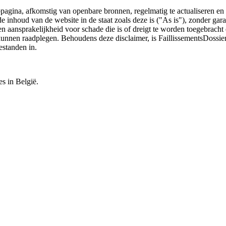
bpagina, afkomstig van openbare bronnen, regelmatig te actualiseren en 
 de inhoud van de website in de staat zoals deze is ("As is"), zonder ga
n aansprakelijkheid voor schade die is of dreigt te worden toegebracht 
 kunnen raadplegen. Behoudens deze disclaimer, is FaillissementsDossi
estanden in.
es in België.