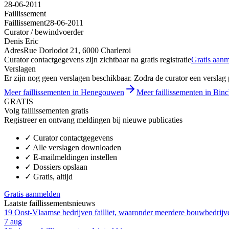
28-06-2011
Faillissement
Faillissement
28-06-2011
Curator / bewindvoerder
Denis Eric
Adres
Rue Dorlodot 21, 6000 Charleroi
Curator contactgegevens zijn zichtbaar na gratis registratie
Gratis aan
Verslagen
Er zijn nog geen verslagen beschikbaar. Zodra de curator een verslag pu
Meer faillissementen in Henegouwen
Meer faillissementen in Bin
GRATIS
Volg faillissementen gratis
Registreer en ontvang meldingen bij nieuwe publicaties
✓
Curator contactgegevens
✓
Alle verslagen downloaden
✓
E-mailmeldingen instellen
✓
Dossiers opslaan
✓
Gratis, altijd
Gratis aanmelden
Laatste faillissementsnieuws
19 Oost-Vlaamse bedrijven failliet, waaronder meerdere bouwbedrij
7 aug