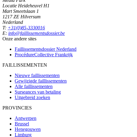
Media Park
Locatie Heideheuvel H1
Mart Smeetslaan 1
1217 ZE Hilversum
Nederland
T:
+31(0)85-3330016
E:
info@faillissementsdossier.be
Onze andere sites
Faillissementsdossier
Nederland
ProcédureCollective
Frankrijk
FAILLISSEMENTEN
Nieuwe faillissementen
Gewijzigde faillissementen
Alle faillissementen
Surseances van betaling
Uitgebreid zoeken
PROVINCIES
Antwerpen
Brussel
Henegouwen
Limburg