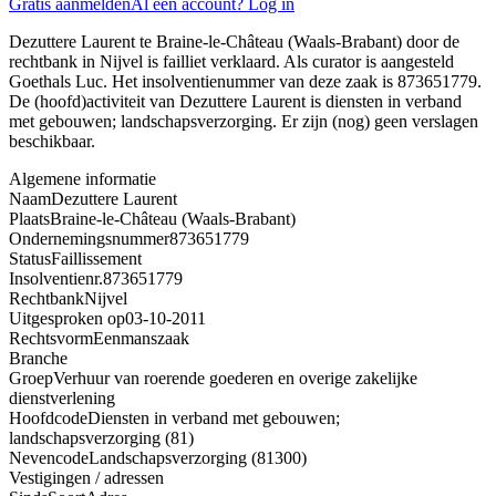
Gratis aanmelden
Al een account? Log in
Dezuttere Laurent te Braine-le-Château (Waals-Brabant) door de
rechtbank in Nijvel is failliet verklaard. Als curator is aangesteld
Goethals Luc. Het insolventienummer van deze zaak is 873651779.
De (hoofd)activiteit van Dezuttere Laurent is diensten in verband
met gebouwen; landschapsverzorging. Er zijn (nog) geen verslagen
beschikbaar.
Algemene informatie
Naam
Dezuttere Laurent
Plaats
Braine-le-Château (Waals-Brabant)
Ondernemingsnummer
873651779
Status
Faillissement
Insolventienr.
873651779
Rechtbank
Nijvel
Uitgesproken op
03-10-2011
Rechtsvorm
Eenmanszaak
Branche
Groep
Verhuur van roerende goederen en overige zakelijke
dienstverlening
Hoofdcode
Diensten in verband met gebouwen;
landschapsverzorging (81)
Nevencode
Landschapsverzorging (81300)
Vestigingen / adressen