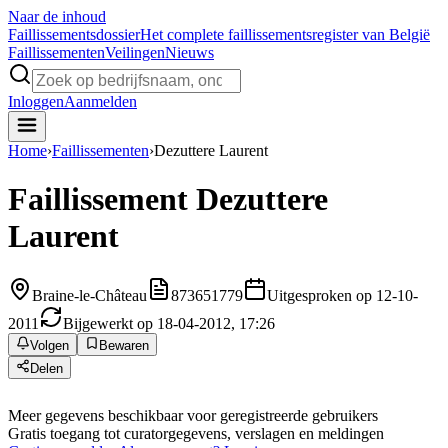
Naar de inhoud
Faillissements
dossier
Het complete faillissementsregister van België
Faillissementen
Veilingen
Nieuws
Inloggen
Aanmelden
Home
›
Faillissementen
›
Dezuttere Laurent
Faillissement
Dezuttere
Laurent
Braine-le-Château
873651779
Uitgesproken op 12-10-
2011
Bijgewerkt op 18-04-2012, 17:26
Volgen
Bewaren
Delen
Meer gegevens beschikbaar voor geregistreerde gebruikers
Gratis toegang tot curatorgegevens, verslagen en meldingen