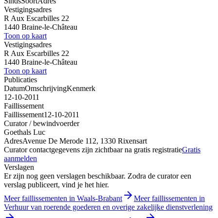
Sinds
Soort
Adres
Vestigingsadres
R Aux Escarbilles 22
1440 Braine-le-Château
Toon op kaart
Vestigingsadres
R Aux Escarbilles 22
1440 Braine-le-Château
Toon op kaart
Publicaties
Datum
Omschrijving
Kenmerk
12-10-2011
Faillissement
Faillissement
12-10-2011
Curator / bewindvoerder
Goethals Luc
Adres
Avenue De Merode 112, 1330 Rixensart
Curator contactgegevens zijn zichtbaar na gratis registratie
Gratis
aanmelden
Verslagen
Er zijn nog geen verslagen beschikbaar. Zodra de curator een
verslag publiceert, vind je het hier.
Meer faillissementen in Waals-Brabant
Meer faillissementen in
Verhuur van roerende goederen en overige zakelijke dienstverlening