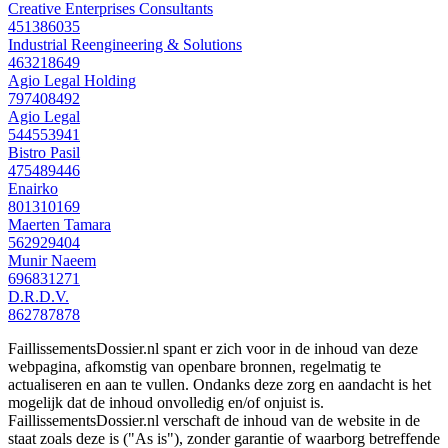
Creative Enterprises Consultants
451386035
Industrial Reengineering & Solutions
463218649
Agio Legal Holding
797408492
Agio Legal
544553941
Bistro Pasil
475489446
Enairko
801310169
Maerten Tamara
562929404
Munir Naeem
696831271
D.R.D.V.
862787878
FaillissementsDossier.nl spant er zich voor in de inhoud van deze
webpagina, afkomstig van openbare bronnen, regelmatig te
actualiseren en aan te vullen. Ondanks deze zorg en aandacht is het
mogelijk dat de inhoud onvolledig en/of onjuist is.
FaillissementsDossier.nl verschaft de inhoud van de website in de
staat zoals deze is ("As is"), zonder garantie of waarborg betreffende