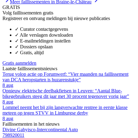
Meer faillissementen in Braine-le-Château
GRATIS
Volg faillissementen gratis
Registreer en ontvang meldingen bij nieuwe publicaties
✓
Curator contactgegevens
✓
Alle verslagen downloaden
✓
E-mailmeldingen instellen
✓
Dossiers opslaan
✓
Gratis, altijd
Gratis aanmelden
Laatste faillissementsnieuws
Terug volop actie op Forumwerf: “Vier maanden na faillissement
van DCA heropstarten is huzarenstukje”
8 aug
Opnieuw elektrische deelbakfietsen in Leuven: “Aantal Blue-
bikegebruikers steeg dit jaar met 30 procent tegenover vorig jaar”
8 aug
Lommel neemt het bij zijn langverwachte rentree in eerste klasse
meteen op tegen STVV in Limburgse derby
8 aug
Faillissementen in het nieuws
Divine Gabyisco-Intercontinental Auto
798920011