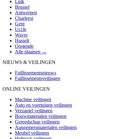
Luik
Brussel
Antwerpen
Charleroi
Gent
Uccle
Wavre
Hasselt
Oostende
Alle plaatsen →
NIEUWS & VEILINGEN
Faillissementsnieuws
Faillissementsveilingen
ONLINE VEILINGEN
Machine veilingen
Auto en voertuigen veilingen
Verzamel veilingen
Bouwmaterialen veilingen
Gereedschap veilingen
Aannemersmaterialen veilingen
Meubel veilingen
Heftruck veilingen