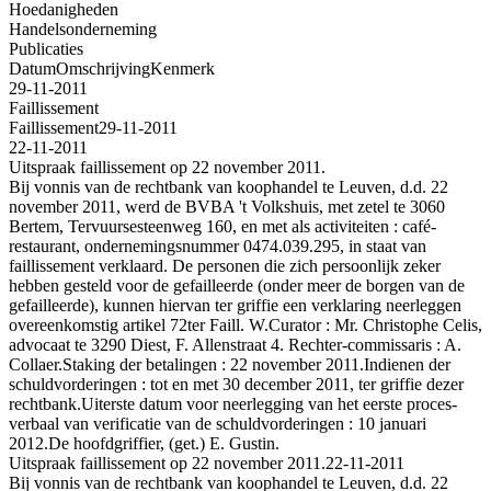
Hoedanigheden
Handelsonderneming
Publicaties
Datum
Omschrijving
Kenmerk
29-11-2011
Faillissement
Faillissement
29-11-2011
22-11-2011
Uitspraak faillissement op 22 november 2011.
Bij vonnis van de rechtbank van koophandel te Leuven, d.d. 22
november 2011, werd de BVBA 't Volkshuis, met zetel te 3060
Bertem, Tervuursesteenweg 160, en met als activiteiten : café-
restaurant, ondernemingsnummer 0474.039.295, in staat van
faillissement verklaard. De personen die zich persoonlijk zeker
hebben gesteld voor de gefailleerde (onder meer de borgen van de
gefailleerde), kunnen hiervan ter griffie een verklaring neerleggen
overeenkomstig artikel 72ter Faill. W.Curator : Mr. Christophe Celis,
advocaat te 3290 Diest, F. Allenstraat 4. Rechter-commissaris : A.
Collaer.Staking der betalingen : 22 november 2011.Indienen der
schuldvorderingen : tot en met 30 december 2011, ter griffie dezer
rechtbank.Uiterste datum voor neerlegging van het eerste proces-
verbaal van verificatie van de schuldvorderingen : 10 januari
2012.De hoofdgriffier, (get.) E. Gustin.
Uitspraak faillissement op 22 november 2011.
22-11-2011
Bij vonnis van de rechtbank van koophandel te Leuven, d.d. 22