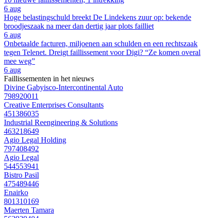
6 aug
Hoge belastingschuld breekt De Lindekens zuur op: bekende
broodjeszaak na meer dan dertig jaar plots failliet
6 aug
Onbetaalde facturen, miljoenen aan schulden en een rechtszaak
tegen Telenet. Dreigt faillissement voor Digi? “Ze komen overal
mee weg”
6 aug
Faillissementen in het nieuws
Divine Gabyisco-Intercontinental Auto
798920011
Creative Enterprises Consultants
451386035
Industrial Reengineering & Solutions
463218649
Agio Legal Holding
797408492
Agio Legal
544553941
Bistro Pasil
475489446
Enairko
801310169
Maerten Tamara