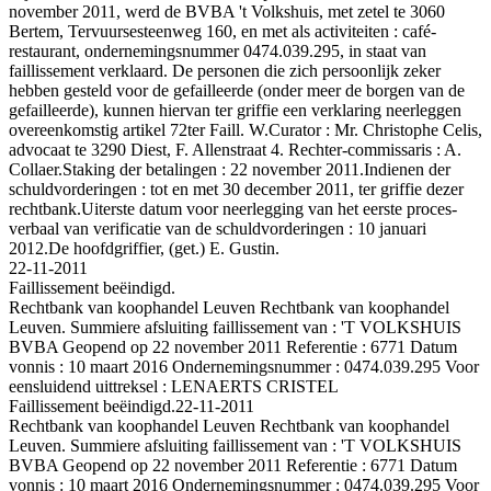
november 2011, werd de BVBA 't Volkshuis, met zetel te 3060
Bertem, Tervuursesteenweg 160, en met als activiteiten : café-
restaurant, ondernemingsnummer 0474.039.295, in staat van
faillissement verklaard. De personen die zich persoonlijk zeker
hebben gesteld voor de gefailleerde (onder meer de borgen van de
gefailleerde), kunnen hiervan ter griffie een verklaring neerleggen
overeenkomstig artikel 72ter Faill. W.Curator : Mr. Christophe Celis,
advocaat te 3290 Diest, F. Allenstraat 4. Rechter-commissaris : A.
Collaer.Staking der betalingen : 22 november 2011.Indienen der
schuldvorderingen : tot en met 30 december 2011, ter griffie dezer
rechtbank.Uiterste datum voor neerlegging van het eerste proces-
verbaal van verificatie van de schuldvorderingen : 10 januari
2012.De hoofdgriffier, (get.) E. Gustin.
22-11-2011
Faillissement beëindigd.
Rechtbank van koophandel Leuven Rechtbank van koophandel
Leuven. Summiere afsluiting faillissement van : 'T VOLKSHUIS
BVBA Geopend op 22 november 2011 Referentie : 6771 Datum
vonnis : 10 maart 2016 Ondernemingsnummer : 0474.039.295 Voor
eensluidend uittreksel : LENAERTS CRISTEL
Faillissement beëindigd.
22-11-2011
Rechtbank van koophandel Leuven Rechtbank van koophandel
Leuven. Summiere afsluiting faillissement van : 'T VOLKSHUIS
BVBA Geopend op 22 november 2011 Referentie : 6771 Datum
vonnis : 10 maart 2016 Ondernemingsnummer : 0474.039.295 Voor