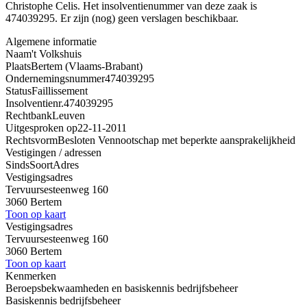
Christophe Celis. Het insolventienummer van deze zaak is
474039295. Er zijn (nog) geen verslagen beschikbaar.
Algemene informatie
Naam
't Volkshuis
Plaats
Bertem (Vlaams-Brabant)
Ondernemingsnummer
474039295
Status
Faillissement
Insolventienr.
474039295
Rechtbank
Leuven
Uitgesproken op
22-11-2011
Rechtsvorm
Besloten Vennootschap met beperkte aansprakelijkheid
Vestigingen / adressen
Sinds
Soort
Adres
Vestigingsadres
Tervuursesteenweg 160
3060 Bertem
Toon op kaart
Vestigingsadres
Tervuursesteenweg 160
3060 Bertem
Toon op kaart
Kenmerken
Beroepsbekwaamheden en basiskennis bedrijfsbeheer
Basiskennis bedrijfsbeheer