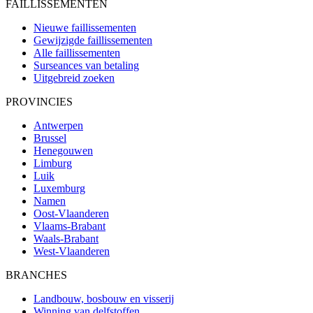
FAILLISSEMENTEN
Nieuwe faillissementen
Gewijzigde faillissementen
Alle faillissementen
Surseances van betaling
Uitgebreid zoeken
PROVINCIES
Antwerpen
Brussel
Henegouwen
Limburg
Luik
Luxemburg
Namen
Oost-Vlaanderen
Vlaams-Brabant
Waals-Brabant
West-Vlaanderen
BRANCHES
Landbouw, bosbouw en visserij
Winning van delfstoffen