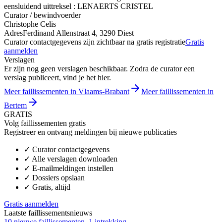
eensluidend uittreksel : LENAERTS CRISTEL
Curator / bewindvoerder
Christophe Celis
Adres
Ferdinand Allenstraat 4, 3290 Diest
Curator contactgegevens zijn zichtbaar na gratis registratie
Gratis
aanmelden
Verslagen
Er zijn nog geen verslagen beschikbaar. Zodra de curator een
verslag publiceert, vind je het hier.
Meer faillissementen in Vlaams-Brabant
Meer faillissementen in
Bertem
GRATIS
Volg faillissementen gratis
Registreer en ontvang meldingen bij nieuwe publicaties
✓
Curator contactgegevens
✓
Alle verslagen downloaden
✓
E-mailmeldingen instellen
✓
Dossiers opslaan
✓
Gratis, altijd
Gratis aanmelden
Laatste faillissementsnieuws
10 nieuwe faillissementen, 1 intrekking