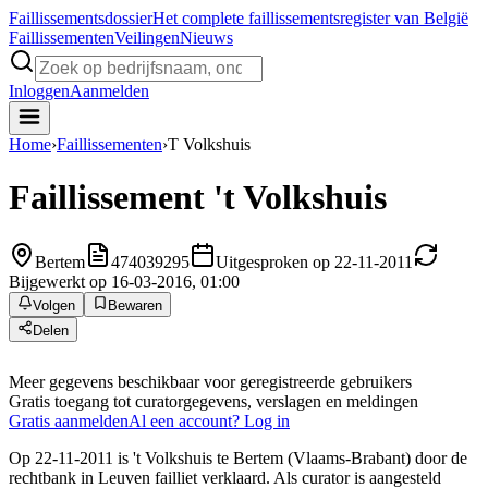
Faillissements
dossier
Het complete faillissementsregister van België
Faillissementen
Veilingen
Nieuws
Inloggen
Aanmelden
Home
›
Faillissementen
›
T Volkshuis
Faillissement
't Volkshuis
Bertem
474039295
Uitgesproken op 22-11-2011
Bijgewerkt op 16-03-2016, 01:00
Volgen
Bewaren
Delen
Meer gegevens beschikbaar voor geregistreerde gebruikers
Gratis toegang tot curatorgegevens, verslagen en meldingen
Gratis aanmelden
Al een account? Log in
Op 22-11-2011 is 't Volkshuis te Bertem (Vlaams-Brabant) door de
rechtbank in Leuven failliet verklaard. Als curator is aangesteld