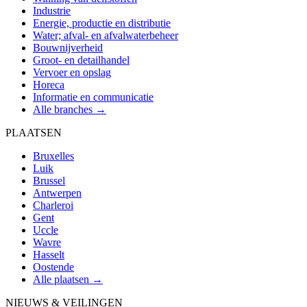
Industrie
Energie, productie en distributie
Water; afval- en afvalwaterbeheer
Bouwnijverheid
Groot- en detailhandel
Vervoer en opslag
Horeca
Informatie en communicatie
Alle branches →
PLAATSEN
Bruxelles
Luik
Brussel
Antwerpen
Charleroi
Gent
Uccle
Wavre
Hasselt
Oostende
Alle plaatsen →
NIEUWS & VEILINGEN