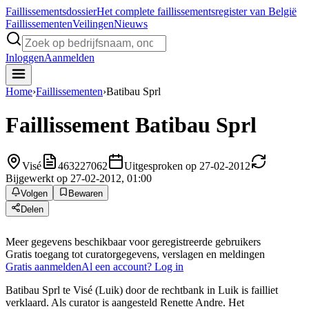
Faillissements
dossier
Het complete faillissementsregister van België
Faillissementen
Veilingen
Nieuws
Inloggen
Aanmelden
Home
›
Faillissementen
›
Batibau Sprl
Faillissement
Batibau Sprl
Visé
463227062
Uitgesproken op 27-02-2012
Bijgewerkt op 27-02-2012, 01:00
Volgen
Bewaren
Delen
Meer gegevens beschikbaar voor geregistreerde gebruikers
Gratis toegang tot curatorgegevens, verslagen en meldingen
Gratis aanmelden
Al een account? Log in
Batibau Sprl te Visé (Luik) door de rechtbank in Luik is failliet
verklaard. Als curator is aangesteld Renette Andre. Het