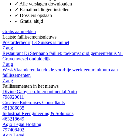
✓
Alle verslagen downloaden
✓
E-mailmeldingen instellen
✓
Dossiers opslaan
✓
Gratis, altijd
Gratis aanmelden
Laatste faillissementsnieuws
Postorderbedrijf 3 Suisses is failliet
7 aug
Restaurant Di Stephano failliet: toekomst oud gemeentehuis ‘s-
Gravenwezel onduidelijk
7 aug
West-Vlaanderen kende de voorbije week een minimum aan
faillissementen
7 aug
Faillissementen in het nieuws
Divine Gabyisco-Intercontinental Auto
798920011
Creative Enterprises Consultants
451386035
Industrial Reengineering & Solutions
463218649
Agio Legal Holding
797408492
Agio Legal