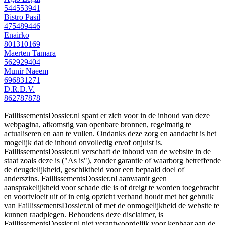
544553941
Bistro Pasil
475489446
Enairko
801310169
Maerten Tamara
562929404
Munir Naeem
696831271
D.R.D.V.
862787878
FaillissementsDossier.nl spant er zich voor in de inhoud van deze
webpagina, afkomstig van openbare bronnen, regelmatig te
actualiseren en aan te vullen. Ondanks deze zorg en aandacht is het
mogelijk dat de inhoud onvolledig en/of onjuist is.
FaillissementsDossier.nl verschaft de inhoud van de website in de
staat zoals deze is ("As is"), zonder garantie of waarborg betreffende
de deugdelijkheid, geschiktheid voor een bepaald doel of
anderszins. FaillissementsDossier.nl aanvaardt geen
aansprakelijkheid voor schade die is of dreigt te worden toegebracht
en voortvloeit uit of in enig opzicht verband houdt met het gebruik
van FaillissementsDossier.nl of met de onmogelijkheid de website te
kunnen raadplegen. Behoudens deze disclaimer, is
FaillissementsDossier.nl niet verantwoordelijk voor kenbaar aan de