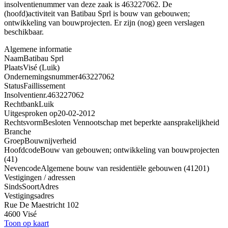
insolventienummer van deze zaak is 463227062. De
(hoofd)activiteit van Batibau Sprl is bouw van gebouwen;
ontwikkeling van bouwprojecten. Er zijn (nog) geen verslagen
beschikbaar.
Algemene informatie
Naam
Batibau Sprl
Plaats
Visé (Luik)
Ondernemingsnummer
463227062
Status
Faillissement
Insolventienr.
463227062
Rechtbank
Luik
Uitgesproken op
20-02-2012
Rechtsvorm
Besloten Vennootschap met beperkte aansprakelijkheid
Branche
Groep
Bouwnijverheid
Hoofdcode
Bouw van gebouwen; ontwikkeling van bouwprojecten
(41)
Nevencode
Algemene bouw van residentiële gebouwen (41201)
Vestigingen / adressen
Sinds
Soort
Adres
Vestigingsadres
Rue De Maestricht 102
4600 Visé
Toon op kaart