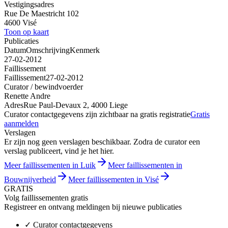
Vestigingsadres
Rue De Maestricht 102
4600 Visé
Toon op kaart
Publicaties
Datum
Omschrijving
Kenmerk
27-02-2012
Faillissement
Faillissement
27-02-2012
Curator / bewindvoerder
Renette Andre
Adres
Rue Paul-Devaux 2, 4000 Liege
Curator contactgegevens zijn zichtbaar na gratis registratie
Gratis
aanmelden
Verslagen
Er zijn nog geen verslagen beschikbaar. Zodra de curator een
verslag publiceert, vind je het hier.
Meer faillissementen in Luik
Meer faillissementen in
Bouwnijverheid
Meer faillissementen in Visé
GRATIS
Volg faillissementen gratis
Registreer en ontvang meldingen bij nieuwe publicaties
✓
Curator contactgegevens