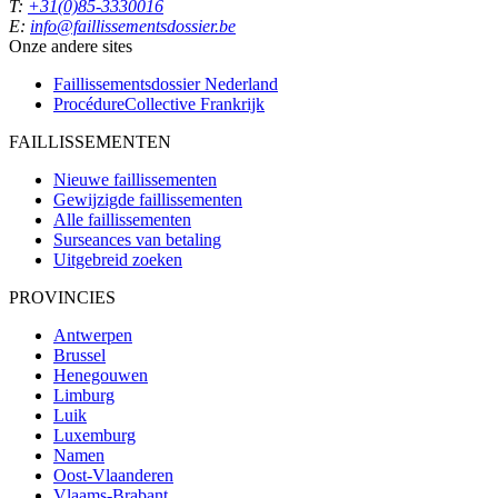
T:
+31(0)85-3330016
E:
info@faillissementsdossier.be
Onze andere sites
Faillissementsdossier
Nederland
ProcédureCollective
Frankrijk
FAILLISSEMENTEN
Nieuwe faillissementen
Gewijzigde faillissementen
Alle faillissementen
Surseances van betaling
Uitgebreid zoeken
PROVINCIES
Antwerpen
Brussel
Henegouwen
Limburg
Luik
Luxemburg
Namen
Oost-Vlaanderen
Vlaams-Brabant