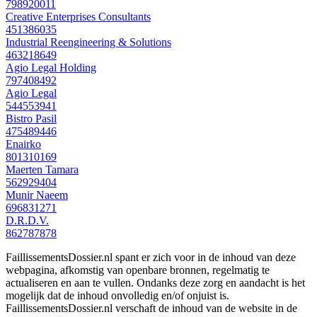
798920011
Creative Enterprises Consultants
451386035
Industrial Reengineering & Solutions
463218649
Agio Legal Holding
797408492
Agio Legal
544553941
Bistro Pasil
475489446
Enairko
801310169
Maerten Tamara
562929404
Munir Naeem
696831271
D.R.D.V.
862787878
FaillissementsDossier.nl spant er zich voor in de inhoud van deze
webpagina, afkomstig van openbare bronnen, regelmatig te
actualiseren en aan te vullen. Ondanks deze zorg en aandacht is het
mogelijk dat de inhoud onvolledig en/of onjuist is.
FaillissementsDossier.nl verschaft de inhoud van de website in de