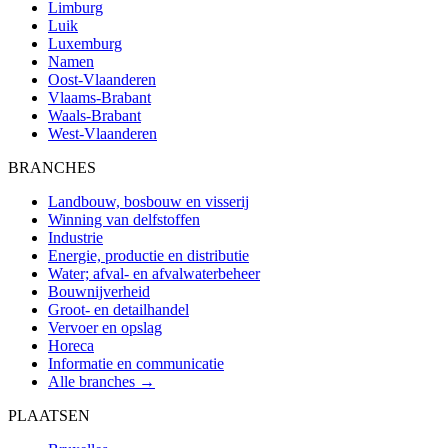
Limburg
Luik
Luxemburg
Namen
Oost-Vlaanderen
Vlaams-Brabant
Waals-Brabant
West-Vlaanderen
BRANCHES
Landbouw, bosbouw en visserij
Winning van delfstoffen
Industrie
Energie, productie en distributie
Water; afval- en afvalwaterbeheer
Bouwnijverheid
Groot- en detailhandel
Vervoer en opslag
Horeca
Informatie en communicatie
Alle branches →
PLAATSEN