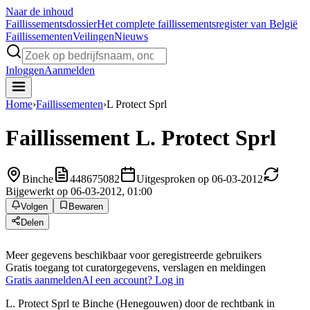
Naar de inhoud
Faillissements
dossier
Het complete faillissementsregister van België
Faillissementen
Veilingen
Nieuws
Inloggen
Aanmelden
Home
›
Faillissementen
›
L Protect Sprl
Faillissement
L. Protect Sprl
Binche
448675082
Uitgesproken op 06-03-2012
Bijgewerkt op 06-03-2012, 01:00
Volgen
Bewaren
Delen
Meer gegevens beschikbaar voor geregistreerde gebruikers
Gratis toegang tot curatorgegevens, verslagen en meldingen
Gratis aanmelden
Al een account? Log in
L. Protect Sprl te Binche (Henegouwen) door de rechtbank in