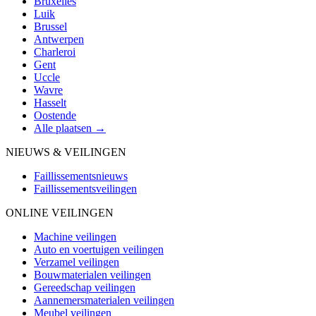
Bruxelles
Luik
Brussel
Antwerpen
Charleroi
Gent
Uccle
Wavre
Hasselt
Oostende
Alle plaatsen →
NIEUWS & VEILINGEN
Faillissementsnieuws
Faillissementsveilingen
ONLINE VEILINGEN
Machine veilingen
Auto en voertuigen veilingen
Verzamel veilingen
Bouwmaterialen veilingen
Gereedschap veilingen
Aannemersmaterialen veilingen
Meubel veilingen