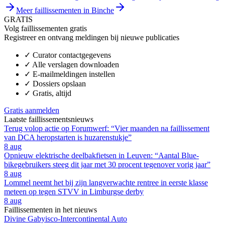
Meer faillissementen in Binche
GRATIS
Volg faillissementen gratis
Registreer en ontvang meldingen bij nieuwe publicaties
✓
Curator contactgegevens
✓
Alle verslagen downloaden
✓
E-mailmeldingen instellen
✓
Dossiers opslaan
✓
Gratis, altijd
Gratis aanmelden
Laatste faillissementsnieuws
Terug volop actie op Forumwerf: “Vier maanden na faillissement
van DCA heropstarten is huzarenstukje”
8 aug
Opnieuw elektrische deelbakfietsen in Leuven: “Aantal Blue-
bikegebruikers steeg dit jaar met 30 procent tegenover vorig jaar”
8 aug
Lommel neemt het bij zijn langverwachte rentree in eerste klasse
meteen op tegen STVV in Limburgse derby
8 aug
Faillissementen in het nieuws
Divine Gabyisco-Intercontinental Auto