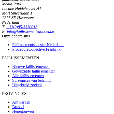
Media Park
Locatie Heideheuvel H1
Mart Smeetslaan 1
1217 ZE Hilversum
Nederland
T:
+31(0)85-3330016
E:
info@faillissementsdossier.be
Onze andere sites
Faillissementsdossier
Nederland
ProcédureCollective
Frankrijk
FAILLISSEMENTEN
Nieuwe faillissementen
Gewijzigde faillissementen
Alle faillissementen
Surseances van betaling
Uitgebreid zoeken
PROVINCIES
Antwerpen
Brussel
Henegouwen