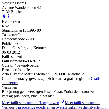
Vestigingsadres
Avenue Wanderpepen 42
7130 Binche
Kenmerken
RSZ
Stamnummer
1311995-80
Taalkeuze
Frans
Gemeentecode
56011
Publicaties
Datum
Omschrijving
Kenmerk
06-03-2012
Faillissement
Faillissement
06-03-2012
Curator / bewindvoerder
Bronkaert Isabelle
Adres
Avenue Marius Meuree 95/19, 6001 Marcinelle
Curator contactgegevens zijn zichtbaar na gratis registratie
Gratis
aanmelden
Verslagen
Er zijn nog geen verslagen beschikbaar. Zodra de curator een
verslag publiceert, vind je het hier.
Meer faillissementen in Henegouwen
Meer faillissementen in
Verhuur van roerende goederen en overige zakelijke dienstverlening