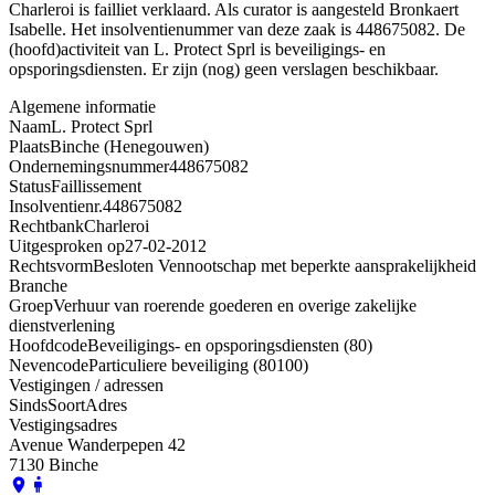
Charleroi is failliet verklaard. Als curator is aangesteld Bronkaert
Isabelle. Het insolventienummer van deze zaak is 448675082. De
(hoofd)activiteit van L. Protect Sprl is beveiligings- en
opsporingsdiensten. Er zijn (nog) geen verslagen beschikbaar.
Algemene informatie
Naam
L. Protect Sprl
Plaats
Binche (Henegouwen)
Ondernemingsnummer
448675082
Status
Faillissement
Insolventienr.
448675082
Rechtbank
Charleroi
Uitgesproken op
27-02-2012
Rechtsvorm
Besloten Vennootschap met beperkte aansprakelijkheid
Branche
Groep
Verhuur van roerende goederen en overige zakelijke
dienstverlening
Hoofdcode
Beveiligings- en opsporingsdiensten (80)
Nevencode
Particuliere beveiliging (80100)
Vestigingen / adressen
Sinds
Soort
Adres
Vestigingsadres
Avenue Wanderpepen 42
7130 Binche