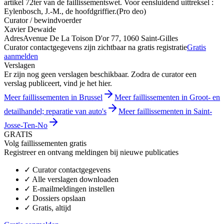
artikel 72ter van de faillissementswet. Voor eensluidend uittreksel :
Eylenbosch, J.-M., de hoofdgriffier.(Pro deo)
Curator / bewindvoerder
Xavier Dewaide
Adres
Avenue De La Toison D'or 77, 1060 Saint-Gilles
Curator contactgegevens zijn zichtbaar na gratis registratie
Gratis
aanmelden
Verslagen
Er zijn nog geen verslagen beschikbaar. Zodra de curator een
verslag publiceert, vind je het hier.
Meer faillissementen in Brussel
Meer faillissementen in Groot- en
detailhandel; reparatie van auto's
Meer faillissementen in Saint-
Josse-Ten-No
GRATIS
Volg faillissementen gratis
Registreer en ontvang meldingen bij nieuwe publicaties
✓
Curator contactgegevens
✓
Alle verslagen downloaden
✓
E-mailmeldingen instellen
✓
Dossiers opslaan
✓
Gratis, altijd