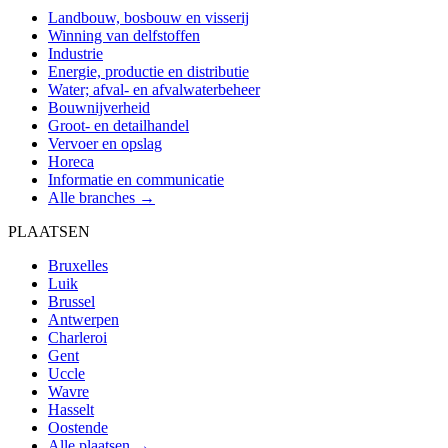
Landbouw, bosbouw en visserij
Winning van delfstoffen
Industrie
Energie, productie en distributie
Water; afval- en afvalwaterbeheer
Bouwnijverheid
Groot- en detailhandel
Vervoer en opslag
Horeca
Informatie en communicatie
Alle branches →
PLAATSEN
Bruxelles
Luik
Brussel
Antwerpen
Charleroi
Gent
Uccle
Wavre
Hasselt
Oostende
Alle plaatsen →