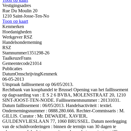
Toon op kaart
Vestigingsadres
Rue Du Moulin 20
1210 Saint-Josse-Ten-No
Toon op kaart
Kenmerken
Hoedanigheden
Werkgever RSZ
Handelsonderneming
RSZ
Stamnummer
1351298-26
Taalkeuze
Frans
Gemeentecode
21014
Publicaties
Datum
Omschrijving
Kenmerk
06-05-2013
Uitspraak faillissement op 06/05/2013.
Rechtbank van koophandel te Brussel Opening van het faillissement
op dagvaarding van : E S 2 6 BVBA, MOLENSTRAAT 20, 1210
SINT-JOOST-TEN-NODE. Faillissementsnummer : 20131031.
Datum faillissement : 06/05/2013. Handelsactiviteit : textiel.
Ondernemingsnummer : 0888.280.666. Rechter-Commissaris : M.
GILLIS. Curator : Mr. DEWAIDE, XAVIER,
GULDENVLIESLAAN 77, 1060 BRUSSEL. Datum neerlegging
van de schuldvorderingen : binnen de termijn van 30 dagen te