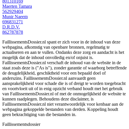
801310169
Maerten Tamara
562929404
Munir Naeem
696831271
D.R.D.V.
862787878
FaillissementsDossier.nl spant er zich voor in de inhoud van deze
webpagina, afkomstig van openbare bronnen, regelmatig te
actualiseren en aan te vullen. Ondanks deze zorg en aandacht is het
mogelijk dat de inhoud onvolledig en/of onjuist is.
FaillissementsDossier.nl verschaft de inhoud van de website in de
staat zoals deze is ("As is"), zonder garantie of waarborg betreffende
de deugdelijkheid, geschiktheid voor een bepaald doel of
anderszins. FaillissementsDossier.nl aanvaardt geen
aansprakelijkheid voor schade die is of dreigt te worden toegebracht
en voortvloeit uit of in enig opzicht verband houdt met het gebruik
van FaillissementsDossier.nl of met de onmogelijkheid de website te
kunnen raadplegen. Behoudens deze disclaimer, is
FaillissementsDossier.nl niet verantwoordelijk voor kenbaar aan de
webpagina gekoppelde bestanden van derden. Koppeling houdt
geen bekrachtiging van die bestanden in.
Faillissements
dossier