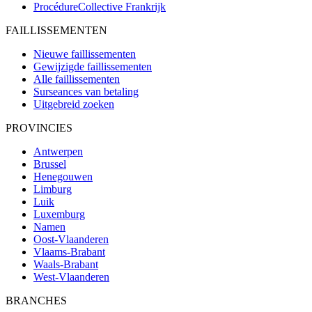
ProcédureCollective
Frankrijk
FAILLISSEMENTEN
Nieuwe faillissementen
Gewijzigde faillissementen
Alle faillissementen
Surseances van betaling
Uitgebreid zoeken
PROVINCIES
Antwerpen
Brussel
Henegouwen
Limburg
Luik
Luxemburg
Namen
Oost-Vlaanderen
Vlaams-Brabant
Waals-Brabant
West-Vlaanderen
BRANCHES