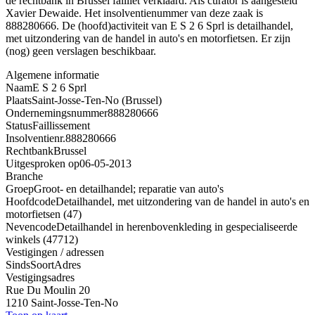
de rechtbank in Brussel failliet verklaard. Als curator is aangesteld
Xavier Dewaide. Het insolventienummer van deze zaak is
888280666. De (hoofd)activiteit van E S 2 6 Sprl is detailhandel,
met uitzondering van de handel in auto's en motorfietsen. Er zijn
(nog) geen verslagen beschikbaar.
Algemene informatie
Naam
E S 2 6 Sprl
Plaats
Saint-Josse-Ten-No (Brussel)
Ondernemingsnummer
888280666
Status
Faillissement
Insolventienr.
888280666
Rechtbank
Brussel
Uitgesproken op
06-05-2013
Branche
Groep
Groot- en detailhandel; reparatie van auto's
Hoofdcode
Detailhandel, met uitzondering van de handel in auto's en
motorfietsen (47)
Nevencode
Detailhandel in herenbovenkleding in gespecialiseerde
winkels (47712)
Vestigingen / adressen
Sinds
Soort
Adres
Vestigingsadres
Rue Du Moulin 20
1210 Saint-Josse-Ten-No