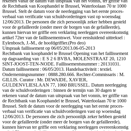
rekenen vanaf de datum van uitspraak van het vonnis, ter griffie van
de Rechtbank van Koophandel te Brussel, Waterloolaan 70 te 1000
Brussel. Stelt de datum voor de neerlegging van het eerste proces-
verbaal van verificatie van schuldvorderingen vast op woensdag
12/06/2013. De personen die zich persoonlijk zeker hebben gesteld
voor de gefailleerde (onder meer de borgen van de gefailleerde),
kunnen hiervan ter griffie een verklaring neerleggen overeenkomstig
artikel 72ter van de faillissementswet. Voor eensluidend uittreksel :
Eylenbosch, J.-M., de hoofdgriffier.(Pro deo)
Uitspraak faillissement op 06/05/2013.
06-05-2013
Rechtbank van koophandel te Brussel Opening van het faillissement
op dagvaarding van : E S 2 6 BVBA, MOLENSTRAAT 20, 1210
SINT-JOOST-TEN-NODE. Faillissementsnummer : 20131031.
Datum faillissement : 06/05/2013. Handelsactiviteit : textiel.
Ondernemingsnummer : 0888.280.666. Rechter-Commissaris : M.
GILLIS. Curator : Mr. DEWAIDE, XAVIER,
GULDENVLIESLAAN 77, 1060 BRUSSEL. Datum neerlegging
van de schuldvorderingen : binnen de termijn van 30 dagen te
rekenen vanaf de datum van uitspraak van het vonnis, ter griffie van
de Rechtbank van Koophandel te Brussel, Waterloolaan 70 te 1000
Brussel. Stelt de datum voor de neerlegging van het eerste proces-
verbaal van verificatie van schuldvorderingen vast op woensdag
12/06/2013. De personen die zich persoonlijk zeker hebben gesteld
voor de gefailleerde (onder meer de borgen van de gefailleerde),
kunnen hiervan ter griffie een verklaring neerleggen overeenkomstig