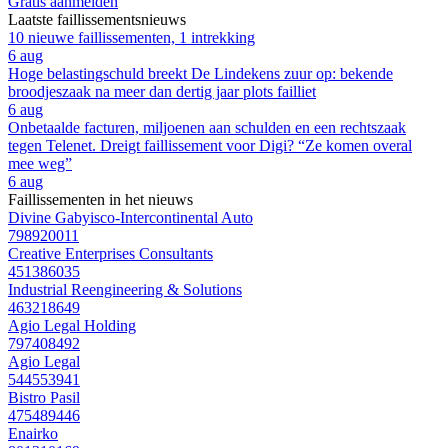
Gratis aanmelden
Laatste faillissementsnieuws
10 nieuwe faillissementen, 1 intrekking
6 aug
Hoge belastingschuld breekt De Lindekens zuur op: bekende
broodjeszaak na meer dan dertig jaar plots failliet
6 aug
Onbetaalde facturen, miljoenen aan schulden en een rechtszaak
tegen Telenet. Dreigt faillissement voor Digi? “Ze komen overal
mee weg”
6 aug
Faillissementen in het nieuws
Divine Gabyisco-Intercontinental Auto
798920011
Creative Enterprises Consultants
451386035
Industrial Reengineering & Solutions
463218649
Agio Legal Holding
797408492
Agio Legal
544553941
Bistro Pasil
475489446
Enairko