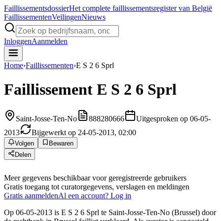
Faillissements
dossier
Het complete faillissementsregister van België
Faillissementen
Veilingen
Nieuws
Inloggen
Aanmelden
Home
›
Faillissementen
›
E S 2 6 Sprl
Faillissement
E S 2 6 Sprl
Saint-Josse-Ten-No
888280666
Uitgesproken op 06-05-
2013
Bijgewerkt op 24-05-2013, 02:00
Volgen
Bewaren
Delen
Meer gegevens beschikbaar voor geregistreerde gebruikers
Gratis toegang tot curatorgegevens, verslagen en meldingen
Gratis aanmelden
Al een account? Log in
Op 06-05-2013 is E S 2 6 Sprl te Saint-Josse-Ten-No (Brussel) door