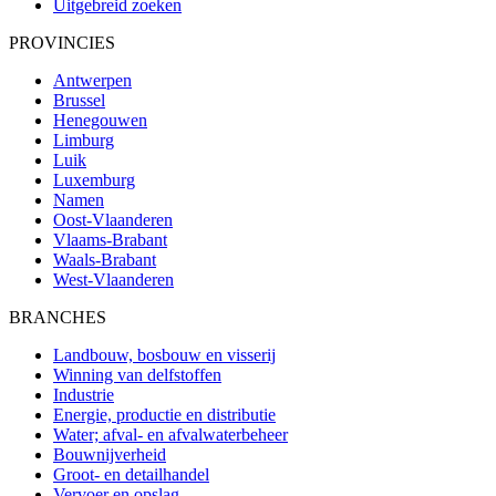
Uitgebreid zoeken
PROVINCIES
Antwerpen
Brussel
Henegouwen
Limburg
Luik
Luxemburg
Namen
Oost-Vlaanderen
Vlaams-Brabant
Waals-Brabant
West-Vlaanderen
BRANCHES
Landbouw, bosbouw en visserij
Winning van delfstoffen
Industrie
Energie, productie en distributie
Water; afval- en afvalwaterbeheer
Bouwnijverheid
Groot- en detailhandel
Vervoer en opslag