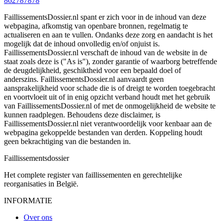
862787878
FaillissementsDossier.nl spant er zich voor in de inhoud van deze
webpagina, afkomstig van openbare bronnen, regelmatig te
actualiseren en aan te vullen. Ondanks deze zorg en aandacht is het
mogelijk dat de inhoud onvolledig en/of onjuist is.
FaillissementsDossier.nl verschaft de inhoud van de website in de
staat zoals deze is ("As is"), zonder garantie of waarborg betreffende
de deugdelijkheid, geschiktheid voor een bepaald doel of
anderszins. FaillissementsDossier.nl aanvaardt geen
aansprakelijkheid voor schade die is of dreigt te worden toegebracht
en voortvloeit uit of in enig opzicht verband houdt met het gebruik
van FaillissementsDossier.nl of met de onmogelijkheid de website te
kunnen raadplegen. Behoudens deze disclaimer, is
FaillissementsDossier.nl niet verantwoordelijk voor kenbaar aan de
webpagina gekoppelde bestanden van derden. Koppeling houdt
geen bekrachtiging van die bestanden in.
Faillissements
dossier
Het complete register van faillissementen en gerechtelijke
reorganisaties in België.
INFORMATIE
Over ons