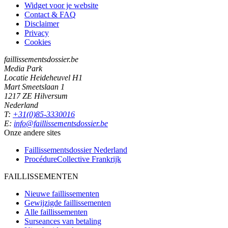
Widget voor je website
Contact & FAQ
Disclaimer
Privacy
Cookies
faillissementsdossier.be
Media Park
Locatie Heideheuvel H1
Mart Smeetslaan 1
1217 ZE Hilversum
Nederland
T:
+31(0)85-3330016
E:
info@faillissementsdossier.be
Onze andere sites
Faillissementsdossier
Nederland
ProcédureCollective
Frankrijk
FAILLISSEMENTEN
Nieuwe faillissementen
Gewijzigde faillissementen
Alle faillissementen
Surseances van betaling