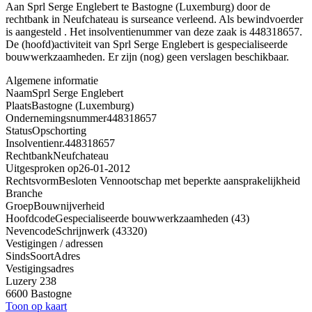
Aan Sprl Serge Englebert te Bastogne (Luxemburg) door de
rechtbank in Neufchateau is surseance verleend. Als bewindvoerder
is aangesteld . Het insolventienummer van deze zaak is 448318657.
De (hoofd)activiteit van Sprl Serge Englebert is gespecialiseerde
bouwwerkzaamheden. Er zijn (nog) geen verslagen beschikbaar.
Algemene informatie
Naam
Sprl Serge Englebert
Plaats
Bastogne (Luxemburg)
Ondernemingsnummer
448318657
Status
Opschorting
Insolventienr.
448318657
Rechtbank
Neufchateau
Uitgesproken op
26-01-2012
Rechtsvorm
Besloten Vennootschap met beperkte aansprakelijkheid
Branche
Groep
Bouwnijverheid
Hoofdcode
Gespecialiseerde bouwwerkzaamheden (43)
Nevencode
Schrijnwerk (43320)
Vestigingen / adressen
Sinds
Soort
Adres
Vestigingsadres
Luzery 238
6600 Bastogne
Toon op kaart