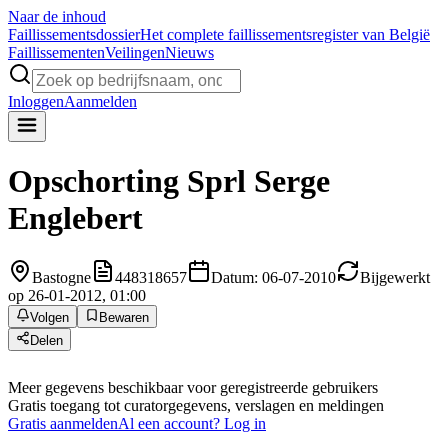
Naar de inhoud
Faillissements
dossier
Het complete faillissementsregister van België
Faillissementen
Veilingen
Nieuws
Inloggen
Aanmelden
Opschorting
Sprl Serge
Englebert
Bastogne
448318657
Datum: 06-07-2010
Bijgewerkt
op 26-01-2012, 01:00
Volgen
Bewaren
Delen
Meer gegevens beschikbaar voor geregistreerde gebruikers
Gratis toegang tot curatorgegevens, verslagen en meldingen
Gratis aanmelden
Al een account? Log in