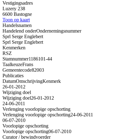
Vestigingsadres
Luzery 238
6600 Bastogne
Toon op kaart
Handelsnamen
Handelend onder
Ondernemingsnummer
Sprl Serge Englebert
Sprl Serge Englebert
Kenmerken
RSZ
Stamnummer
1186101-44
Taalkeuze
Frans
Gemeentecode
82003
Publicaties
Datum
Omschrijving
Kenmerk
26-01-2012
Wijziging doel
Wijziging doel
26-01-2012
24-06-2011
Verlenging voorlopige opschorting
Verlenging voorlopige opschorting
24-06-2011
06-07-2010
Voorlopige opschorting
Voorlopige opschorting
06-07-2010
Curator / bewindvoerder