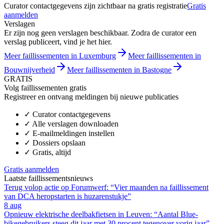
Curator contactgegevens zijn zichtbaar na gratis registratie
Gratis
aanmelden
Verslagen
Er zijn nog geen verslagen beschikbaar. Zodra de curator een
verslag publiceert, vind je het hier.
Meer faillissementen in Luxemburg
Meer faillissementen in
Bouwnijverheid
Meer faillissementen in Bastogne
GRATIS
Volg faillissementen gratis
Registreer en ontvang meldingen bij nieuwe publicaties
✓
Curator contactgegevens
✓
Alle verslagen downloaden
✓
E-mailmeldingen instellen
✓
Dossiers opslaan
✓
Gratis, altijd
Gratis aanmelden
Laatste faillissementsnieuws
Terug volop actie op Forumwerf: “Vier maanden na faillissement
van DCA heropstarten is huzarenstukje”
8 aug
Opnieuw elektrische deelbakfietsen in Leuven: “Aantal Blue-
bikegebruikers steeg dit jaar met 30 procent tegenover vorig jaar”