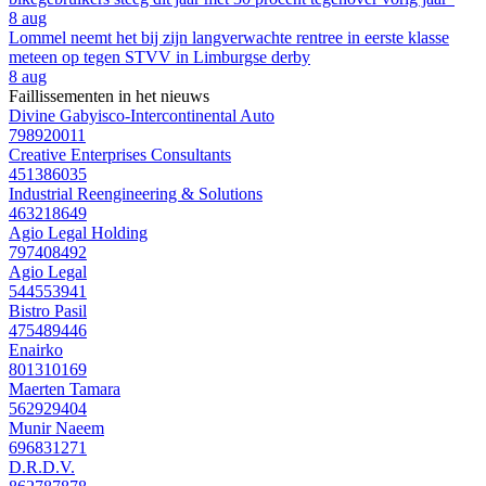
8 aug
Lommel neemt het bij zijn langverwachte rentree in eerste klasse
meteen op tegen STVV in Limburgse derby
8 aug
Faillissementen in het nieuws
Divine Gabyisco-Intercontinental Auto
798920011
Creative Enterprises Consultants
451386035
Industrial Reengineering & Solutions
463218649
Agio Legal Holding
797408492
Agio Legal
544553941
Bistro Pasil
475489446
Enairko
801310169
Maerten Tamara
562929404
Munir Naeem
696831271
D.R.D.V.