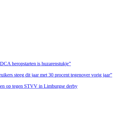
 DCA heropstarten is huzarenstukje”
ikers steeg dit jaar met 30 procent tegenover vorig jaar”
eteen op tegen STVV in Limburgse derby