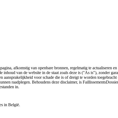
bpagina, afkomstig van openbare bronnen, regelmatig te actualiseren en 
 de inhoud van de website in de staat zoals deze is ("As is"), zonder ga
n aansprakelijkheid voor schade die is of dreigt te worden toegebracht 
 kunnen raadplegen. Behoudens deze disclaimer, is FaillissementsDossi
estanden in.
es in België.