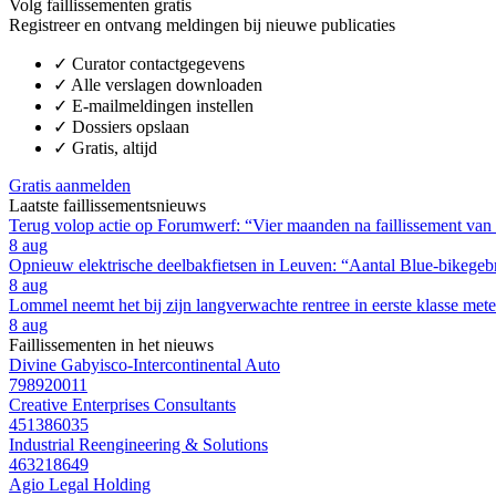
Volg faillissementen gratis
Registreer en ontvang meldingen bij nieuwe publicaties
✓
Curator contactgegevens
✓
Alle verslagen downloaden
✓
E-mailmeldingen instellen
✓
Dossiers opslaan
✓
Gratis, altijd
Gratis aanmelden
Laatste faillissementsnieuws
Terug volop actie op Forumwerf: “Vier maanden na faillissement van
8 aug
Opnieuw elektrische deelbakfietsen in Leuven: “Aantal Blue-bikegebru
8 aug
Lommel neemt het bij zijn langverwachte rentree in eerste klasse m
8 aug
Faillissementen in het nieuws
Divine Gabyisco-Intercontinental Auto
798920011
Creative Enterprises Consultants
451386035
Industrial Reengineering & Solutions
463218649
Agio Legal Holding