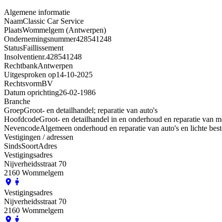
Algemene informatie
Naam
Classic Car Service
Plaats
Wommelgem (Antwerpen)
Ondernemingsnummer
428541248
Status
Faillissement
Insolventienr.
428541248
Rechtbank
Antwerpen
Uitgesproken op
14-10-2025
Rechtsvorm
BV
Datum oprichting
26-02-1986
Branche
Groep
Groot- en detailhandel; reparatie van auto's
Hoofdcode
Groot- en detailhandel in en onderhoud en reparatie van m
Nevencode
Algemeen onderhoud en reparatie van auto's en lichte bes
Vestigingen / adressen
Sinds
Soort
Adres
Vestigingsadres
Nijverheidsstraat 70
2160 Wommelgem
Vestigingsadres
Nijverheidsstraat 70
2160 Wommelgem