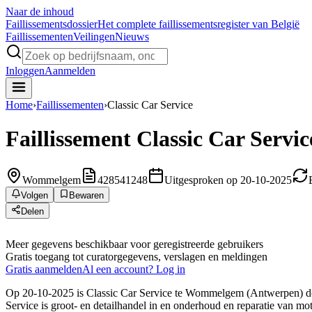
Naar de inhoud
Faillissements
dossier
Het complete faillissementsregister van België
Faillissementen
Veilingen
Nieuws
Inloggen
Aanmelden
Home
›
Faillissementen
›
Classic Car Service
Faillissement
Classic Car Servic
Wommelgem
428541248
Uitgesproken op 20-10-2025
Volgen
Bewaren
Delen
Meer gegevens beschikbaar voor geregistreerde gebruikers
Gratis toegang tot curatorgegevens, verslagen en meldingen
Gratis aanmelden
Al een account? Log in
Op 20-10-2025 is Classic Car Service te Wommelgem (Antwerpen) door
Service is groot- en detailhandel in en onderhoud en reparatie van mo