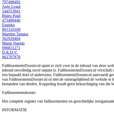
797408492
Agio Legal
544553941
Bistro Pasil
475489446
Enairko
801310169
Maerten Tamara
562929404
Munir Naeem
696831271
D.R.D.V.
862787878
FaillissementsDossier.nl spant er zich voor in de inhoud van deze we
inhoud onvolledig en/of onjuist is. FaillissementsDossier.nl verschaft
een bepaald doel of anderszins. FaillissementsDossier.nl aanvaardt gee
van FaillissementsDossier.nl of met de onmogelijkheid de website te
bestanden van derden. Koppeling houdt geen bekrachtiging van die b
Faillissements
dossier
Het complete register van faillissementen en gerechtelijke reorganisati
INFORMATIE