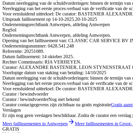
Datum neerlegging van de schuldvorderingen: binnen de termijn van de
Neerlegging van het eerste proces-verbaal van de verificatie van de 
Voor eensluidend uittreksel: De curator: BASTENIER ALEXANDR
Uitspraak faillissement op 14-10-2025.
20-10-2025
Ondernemingsrechtbank Antwerpen, afdeling Antwerpen
RegSol
Ondernemingsrechtbank Antwerpen, afdeling Antwerpen.
Opening van het faillissement van: CLASSIC CAR SERVIC
Ondernemingsnummer: 0428.541.248
Referentie: 20251089.
Datum faillissement: 14 oktober 2025.
Rechter Commissaris: RIA VERHEYEN.
Curator: ALEXANDRE BASTENIER, LEON STYNENSTRAAT 63, 
Voorlopige datum van staking van betaling: 14/10/2025
Datum neerlegging van de schuldvorderingen: binnen de termijn van de
Neerlegging van het eerste proces-verbaal van de verificatie van de 
Voor eensluidend uittreksel: De curator: BASTENIER ALEXANDR
Curator / bewindvoerder
Curator / bewindvoerder
Nog niet bekend
Curator contactgegevens zijn zichtbaar na gratis registratie
Gratis aan
Verslagen
Er zijn nog geen verslagen beschikbaar. Zodra de curator een verslag pu
Meer faillissementen in Antwerpen
Meer faillissementen in Groot- 
GRATIS