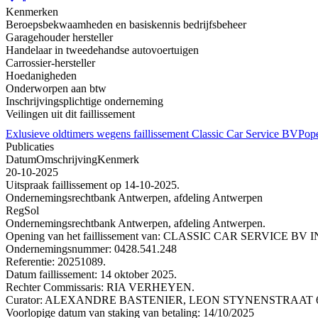
Kenmerken
Beroepsbekwaamheden en basiskennis bedrijfsbeheer
Garagehouder hersteller
Handelaar in tweedehandse autovoertuigen
Carrossier-hersteller
Hoedanigheden
Onderworpen aan btw
Inschrijvingsplichtige onderneming
Veilingen uit dit faillissement
Exlusieve oldtimers wegens faillissement Classic Car Service BV
Pope
Publicaties
Datum
Omschrijving
Kenmerk
20-10-2025
Uitspraak faillissement op 14-10-2025.
Ondernemingsrechtbank Antwerpen, afdeling Antwerpen
RegSol
Ondernemingsrechtbank Antwerpen, afdeling Antwerpen.
Opening van het faillissement van: CLASSIC CAR SERVIC
Ondernemingsnummer: 0428.541.248
Referentie: 20251089.
Datum faillissement: 14 oktober 2025.
Rechter Commissaris: RIA VERHEYEN.
Curator: ALEXANDRE BASTENIER, LEON STYNENSTRAAT 63, 
Voorlopige datum van staking van betaling: 14/10/2025