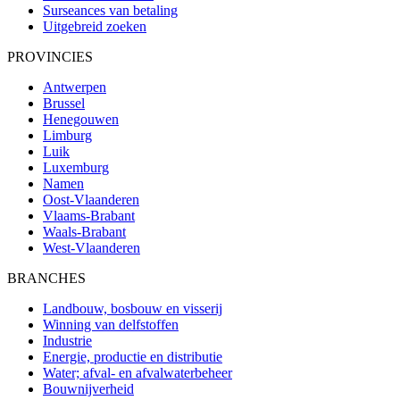
Surseances van betaling
Uitgebreid zoeken
PROVINCIES
Antwerpen
Brussel
Henegouwen
Limburg
Luik
Luxemburg
Namen
Oost-Vlaanderen
Vlaams-Brabant
Waals-Brabant
West-Vlaanderen
BRANCHES
Landbouw, bosbouw en visserij
Winning van delfstoffen
Industrie
Energie, productie en distributie
Water; afval- en afvalwaterbeheer
Bouwnijverheid