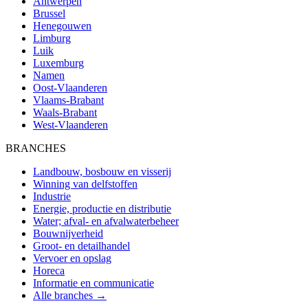
Antwerpen
Brussel
Henegouwen
Limburg
Luik
Luxemburg
Namen
Oost-Vlaanderen
Vlaams-Brabant
Waals-Brabant
West-Vlaanderen
BRANCHES
Landbouw, bosbouw en visserij
Winning van delfstoffen
Industrie
Energie, productie en distributie
Water; afval- en afvalwaterbeheer
Bouwnijverheid
Groot- en detailhandel
Vervoer en opslag
Horeca
Informatie en communicatie
Alle branches →