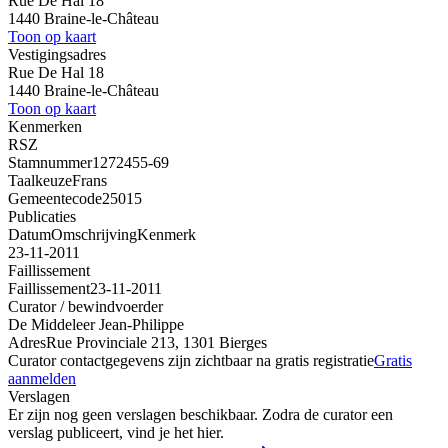
Rue De Hal 18
1440 Braine-le-Château
Toon op kaart
Vestigingsadres
Rue De Hal 18
1440 Braine-le-Château
Toon op kaart
Kenmerken
RSZ
Stamnummer
1272455-69
Taalkeuze
Frans
Gemeentecode
25015
Publicaties
Datum
Omschrijving
Kenmerk
23-11-2011
Faillissement
Faillissement
23-11-2011
Curator / bewindvoerder
De Middeleer Jean-Philippe
Adres
Rue Provinciale 213, 1301 Bierges
Curator contactgegevens zijn zichtbaar na gratis registratie
Gratis
aanmelden
Verslagen
Er zijn nog geen verslagen beschikbaar. Zodra de curator een
verslag publiceert, vind je het hier.