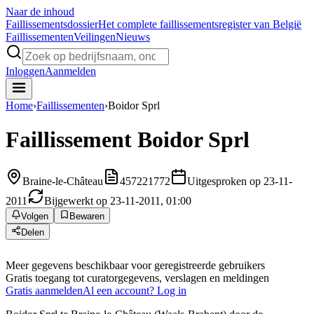
Naar de inhoud
Faillissements
dossier
Het complete faillissementsregister van België
Faillissementen
Veilingen
Nieuws
Inloggen
Aanmelden
Home
›
Faillissementen
›
Boidor Sprl
Faillissement
Boidor Sprl
Braine-le-Château
457221772
Uitgesproken op 23-11-
2011
Bijgewerkt op 23-11-2011, 01:00
Volgen
Bewaren
Delen
Meer gegevens beschikbaar voor geregistreerde gebruikers
Gratis toegang tot curatorgegevens, verslagen en meldingen
Gratis aanmelden
Al een account? Log in