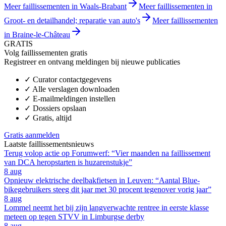
Meer faillissementen in Waals-Brabant
Meer faillissementen in
Groot- en detailhandel; reparatie van auto's
Meer faillissementen
in Braine-le-Château
GRATIS
Volg faillissementen gratis
Registreer en ontvang meldingen bij nieuwe publicaties
✓
Curator contactgegevens
✓
Alle verslagen downloaden
✓
E-mailmeldingen instellen
✓
Dossiers opslaan
✓
Gratis, altijd
Gratis aanmelden
Laatste faillissementsnieuws
Terug volop actie op Forumwerf: “Vier maanden na faillissement
van DCA heropstarten is huzarenstukje”
8 aug
Opnieuw elektrische deelbakfietsen in Leuven: “Aantal Blue-
bikegebruikers steeg dit jaar met 30 procent tegenover vorig jaar”
8 aug
Lommel neemt het bij zijn langverwachte rentree in eerste klasse
meteen op tegen STVV in Limburgse derby
8 aug