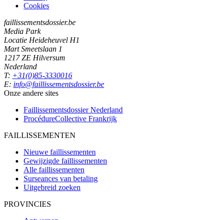
Cookies
faillissementsdossier.be
Media Park
Locatie Heideheuvel H1
Mart Smeetslaan 1
1217 ZE Hilversum
Nederland
T:
+31(0)85-3330016
E:
info@faillissementsdossier.be
Onze andere sites
Faillissementsdossier
Nederland
ProcédureCollective
Frankrijk
FAILLISSEMENTEN
Nieuwe faillissementen
Gewijzigde faillissementen
Alle faillissementen
Surseances van betaling
Uitgebreid zoeken
PROVINCIES