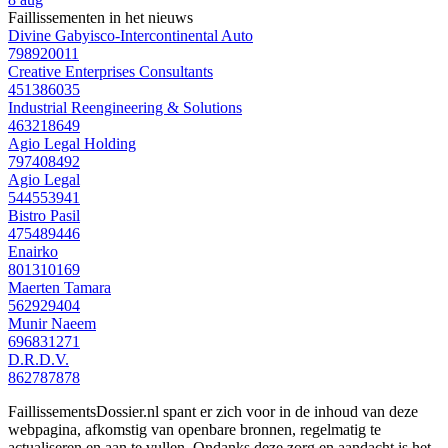
Faillissementen in het nieuws
Divine Gabyisco-Intercontinental Auto
798920011
Creative Enterprises Consultants
451386035
Industrial Reengineering & Solutions
463218649
Agio Legal Holding
797408492
Agio Legal
544553941
Bistro Pasil
475489446
Enairko
801310169
Maerten Tamara
562929404
Munir Naeem
696831271
D.R.D.V.
862787878
FaillissementsDossier.nl spant er zich voor in de inhoud van deze
webpagina, afkomstig van openbare bronnen, regelmatig te
actualiseren en aan te vullen. Ondanks deze zorg en aandacht is het