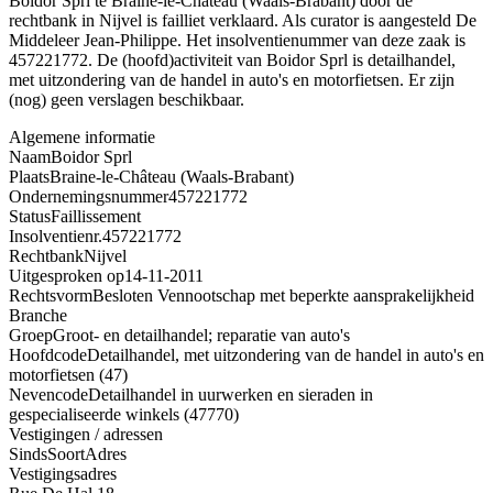
Boidor Sprl te Braine-le-Château (Waals-Brabant) door de
rechtbank in Nijvel is failliet verklaard. Als curator is aangesteld De
Middeleer Jean-Philippe. Het insolventienummer van deze zaak is
457221772. De (hoofd)activiteit van Boidor Sprl is detailhandel,
met uitzondering van de handel in auto's en motorfietsen. Er zijn
(nog) geen verslagen beschikbaar.
Algemene informatie
Naam
Boidor Sprl
Plaats
Braine-le-Château (Waals-Brabant)
Ondernemingsnummer
457221772
Status
Faillissement
Insolventienr.
457221772
Rechtbank
Nijvel
Uitgesproken op
14-11-2011
Rechtsvorm
Besloten Vennootschap met beperkte aansprakelijkheid
Branche
Groep
Groot- en detailhandel; reparatie van auto's
Hoofdcode
Detailhandel, met uitzondering van de handel in auto's en
motorfietsen (47)
Nevencode
Detailhandel in uurwerken en sieraden in
gespecialiseerde winkels (47770)
Vestigingen / adressen
Sinds
Soort
Adres
Vestigingsadres