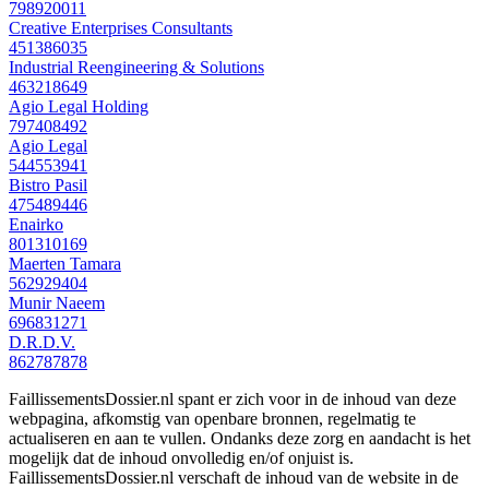
798920011
Creative Enterprises Consultants
451386035
Industrial Reengineering & Solutions
463218649
Agio Legal Holding
797408492
Agio Legal
544553941
Bistro Pasil
475489446
Enairko
801310169
Maerten Tamara
562929404
Munir Naeem
696831271
D.R.D.V.
862787878
FaillissementsDossier.nl spant er zich voor in de inhoud van deze
webpagina, afkomstig van openbare bronnen, regelmatig te
actualiseren en aan te vullen. Ondanks deze zorg en aandacht is het
mogelijk dat de inhoud onvolledig en/of onjuist is.
FaillissementsDossier.nl verschaft de inhoud van de website in de