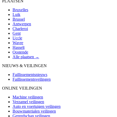
PLAATSEN
Bruxelles
Luik
Brussel
Antwerpen
Charleroi
Gent
Uccle
Wavre
Hasselt
Oostende
Alle plaatsen →
NIEUWS & VEILINGEN
Faillissementsnieuws
Faillissementsveilingen
ONLINE VEILINGEN
Machine veilingen
Verzamel veilingen
Auto en voertuigen veilingen
Bouwmaterialen veilingen
Gereedschap veilingen