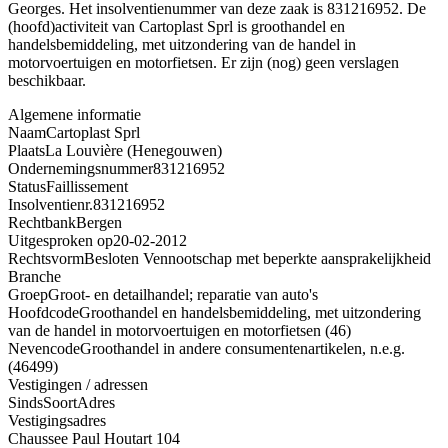
Georges. Het insolventienummer van deze zaak is 831216952. De
(hoofd)activiteit van Cartoplast Sprl is groothandel en
handelsbemiddeling, met uitzondering van de handel in
motorvoertuigen en motorfietsen. Er zijn (nog) geen verslagen
beschikbaar.
Algemene informatie
Naam
Cartoplast Sprl
Plaats
La Louvière (Henegouwen)
Ondernemingsnummer
831216952
Status
Faillissement
Insolventienr.
831216952
Rechtbank
Bergen
Uitgesproken op
20-02-2012
Rechtsvorm
Besloten Vennootschap met beperkte aansprakelijkheid
Branche
Groep
Groot- en detailhandel; reparatie van auto's
Hoofdcode
Groothandel en handelsbemiddeling, met uitzondering
van de handel in motorvoertuigen en motorfietsen (46)
Nevencode
Groothandel in andere consumentenartikelen, n.e.g.
(46499)
Vestigingen / adressen
Sinds
Soort
Adres
Vestigingsadres
Chaussee Paul Houtart 104