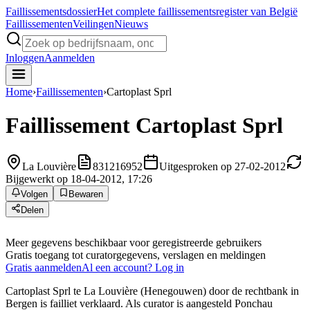
Faillissements
dossier
Het complete faillissementsregister van België
Faillissementen
Veilingen
Nieuws
Inloggen
Aanmelden
Home
›
Faillissementen
›
Cartoplast Sprl
Faillissement
Cartoplast Sprl
La Louvière
831216952
Uitgesproken op 27-02-2012
Bijgewerkt op 18-04-2012, 17:26
Volgen
Bewaren
Delen
Meer gegevens beschikbaar voor geregistreerde gebruikers
Gratis toegang tot curatorgegevens, verslagen en meldingen
Gratis aanmelden
Al een account? Log in
Cartoplast Sprl te La Louvière (Henegouwen) door de rechtbank in
Bergen is failliet verklaard. Als curator is aangesteld Ponchau