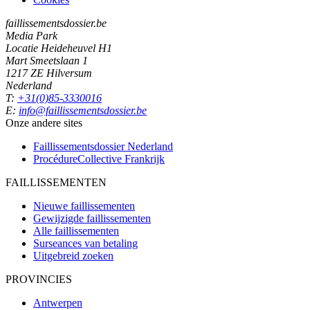
faillissementsdossier.be
Media Park
Locatie Heideheuvel H1
Mart Smeetslaan 1
1217 ZE Hilversum
Nederland
T:
+31(0)85-3330016
E:
info@faillissementsdossier.be
Onze andere sites
Faillissementsdossier
Nederland
ProcédureCollective
Frankrijk
FAILLISSEMENTEN
Nieuwe faillissementen
Gewijzigde faillissementen
Alle faillissementen
Surseances van betaling
Uitgebreid zoeken
PROVINCIES
Antwerpen