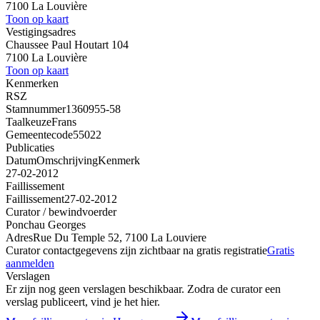
7100 La Louvière
Toon op kaart
Vestigingsadres
Chaussee Paul Houtart 104
7100 La Louvière
Toon op kaart
Kenmerken
RSZ
Stamnummer
1360955-58
Taalkeuze
Frans
Gemeentecode
55022
Publicaties
Datum
Omschrijving
Kenmerk
27-02-2012
Faillissement
Faillissement
27-02-2012
Curator / bewindvoerder
Ponchau Georges
Adres
Rue Du Temple 52, 7100 La Louviere
Curator contactgegevens zijn zichtbaar na gratis registratie
Gratis
aanmelden
Verslagen
Er zijn nog geen verslagen beschikbaar. Zodra de curator een
verslag publiceert, vind je het hier.