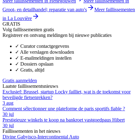
Meer faillissementen in Henegouwen
Meer faillissementen in
Groot- en detailhandel; reparatie van auto's
Meer faillissementen
in La Louvière
GRATIS
Volg faillissementen gratis
Registreer en ontvang meldingen bij nieuwe publicaties
✓
Curator contactgegevens
✓
Alle verslagen downloaden
✓
E-mailmeldingen instellen
✓
Dossiers opslaan
✓
Gratis, altijd
Gratis aanmelden
Laatste faillissementsnieuws
Exclusief: Brussel, startup Locky failliet, wat is de toekomst voor
beveiligde fietsenrekken?
3 aug
Comment sélectionner une plateforme de paris sportifs fiable ?
30 jul
Prestigieuze winkels te koop na bankroet vastgoedpaus Hibert
30 jul
Faillissementen in het nieuws
Divine Gabyisco-Intercontinental Auto