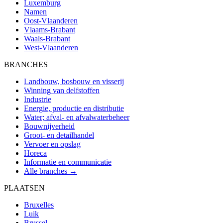
Luxemburg
Namen
Oost-Vlaanderen
Vlaams-Brabant
Waals-Brabant
West-Vlaanderen
BRANCHES
Landbouw, bosbouw en visserij
Winning van delfstoffen
Industrie
Energie, productie en distributie
Water; afval- en afvalwaterbeheer
Bouwnijverheid
Groot- en detailhandel
Vervoer en opslag
Horeca
Informatie en communicatie
Alle branches →
PLAATSEN
Bruxelles
Luik
Brussel