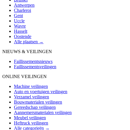
Antwerpen
Charleroi
Gent
Uccle
Wavre
Hasselt
Oostende
Alle plaatsen →
NIEUWS & VEILINGEN
Faillissementsnieuws
Faillissementsveilingen
ONLINE VEILINGEN
Machine veilingen
Auto en voertuigen veilingen
Verzamel veilingen
Bouwmaterialen veilingen
Gereedschap veilingen
Aannemersmaterialen veilingen
Meubel veilingen
Heftruck veilingen
Alle categorieën →