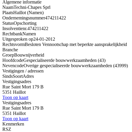
Algemene informatie
Naam
Techni-Chapes Sprl
Plaats
Haillot (Namen)
Ondernemingsnummer
474211422
Status
Opschorting
Insolventienr.
474211422
Rechtbank
Namen
Uitgesproken op
24-01-2012
Rechtsvorm
Besloten Vennootschap met beperkte aansprakelijkheid
Branche
Groep
Bouwnijverheid
Hoofdcode
Gespecialiseerde bouwwerkzaamheden (43)
Nevencode
Overige gespecialiseerde bouwwerkzaamheden (43999)
Vestigingen / adressen
Sinds
Soort
Adres
Vestigingsadres
Rue Saint Mort 179 B
5351 Haillot
Toon op kaart
Vestigingsadres
Rue Saint Mort 179 B
5351 Haillot
Toon op kaart
Kenmerken
RSZ