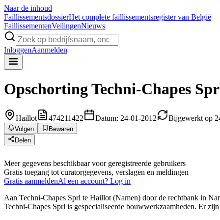
Naar de inhoud
Faillissements
dossier
Het complete faillissementsregister van België
Faillissementen
Veilingen
Nieuws
Inloggen
Aanmelden
Opschorting
Techni-Chapes Spr
Haillot
474211422
Datum: 24-01-2012
Bijgewerkt op 2
Volgen
Bewaren
Delen
Meer gegevens beschikbaar voor geregistreerde gebruikers
Gratis toegang tot curatorgegevens, verslagen en meldingen
Gratis aanmelden
Al een account? Log in
Aan Techni-Chapes Sprl te Haillot (Namen) door de rechtbank in Name
Techni-Chapes Sprl is gespecialiseerde bouwwerkzaamheden. Er zijn 