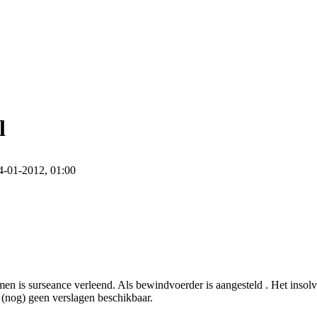
l
4-01-2012, 01:00
n is surseance verleend. Als bewindvoerder is aangesteld . Het insol
(nog) geen verslagen beschikbaar.