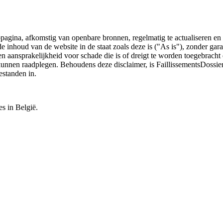
bpagina, afkomstig van openbare bronnen, regelmatig te actualiseren en 
 de inhoud van de website in de staat zoals deze is ("As is"), zonder ga
n aansprakelijkheid voor schade die is of dreigt te worden toegebracht 
 kunnen raadplegen. Behoudens deze disclaimer, is FaillissementsDossi
estanden in.
es in België.