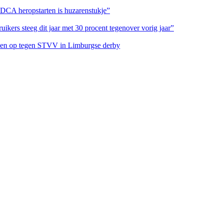
 DCA heropstarten is huzarenstukje”
ikers steeg dit jaar met 30 procent tegenover vorig jaar”
eteen op tegen STVV in Limburgse derby