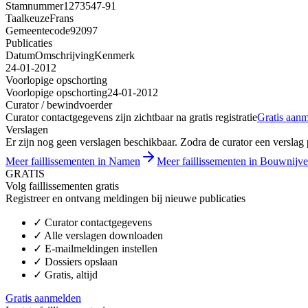
Stamnummer
1273547-91
Taalkeuze
Frans
Gemeentecode
92097
Publicaties
Datum
Omschrijving
Kenmerk
24-01-2012
Voorlopige opschorting
Voorlopige opschorting
24-01-2012
Curator / bewindvoerder
Curator contactgegevens zijn zichtbaar na gratis registratie
Gratis aan
Verslagen
Er zijn nog geen verslagen beschikbaar. Zodra de curator een verslag pu
Meer faillissementen in Namen
Meer faillissementen in Bouwnijve
GRATIS
Volg faillissementen gratis
Registreer en ontvang meldingen bij nieuwe publicaties
✓
Curator contactgegevens
✓
Alle verslagen downloaden
✓
E-mailmeldingen instellen
✓
Dossiers opslaan
✓
Gratis, altijd
Gratis aanmelden