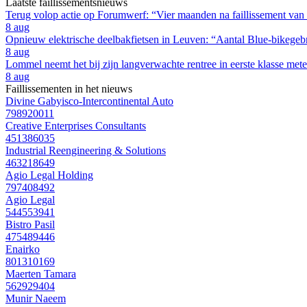
Laatste faillissementsnieuws
Terug volop actie op Forumwerf: “Vier maanden na faillissement van
8 aug
Opnieuw elektrische deelbakfietsen in Leuven: “Aantal Blue-bikegebru
8 aug
Lommel neemt het bij zijn langverwachte rentree in eerste klasse m
8 aug
Faillissementen in het nieuws
Divine Gabyisco-Intercontinental Auto
798920011
Creative Enterprises Consultants
451386035
Industrial Reengineering & Solutions
463218649
Agio Legal Holding
797408492
Agio Legal
544553941
Bistro Pasil
475489446
Enairko
801310169
Maerten Tamara
562929404
Munir Naeem