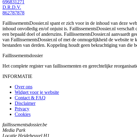
696831271
D.R.D.V.
862787878
FaillissementsDossier.nl spant er zich voor in de inhoud van deze we
inhoud onvolledig en/of onjuist is. FaillissementsDossier.nl verschaft
een bepaald doel of anderszins. FaillissementsDossier.nl aanvaardt gee
van FaillissementsDossier.nl of met de onmogelijkheid de website te
bestanden van derden. Koppeling houdt geen bekrachtiging van die b
Faillissements
dossier
Het complete register van faillissementen en gerechtelijke reorganisati
INFORMATIE
Over ons
Widget voor je website
Contact & FAQ
Disclaimer
Privacy
Cookies
faillissementsdossier.be
Media Park
Locatie Heideheuvel H1