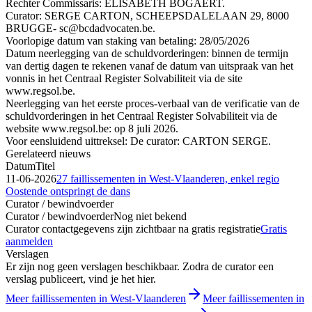
Rechter Commissaris: ELISABETH BOGAERT.
Curator: SERGE CARTON, SCHEEPSDALELAAN 29, 8000
BRUGGE- sc@bcdadvocaten.be.
Voorlopige datum van staking van betaling: 28/05/2026
Datum neerlegging van de schuldvorderingen: binnen de termijn
van dertig dagen te rekenen vanaf de datum van uitspraak van het
vonnis in het Centraal Register Solvabiliteit via de site
www.regsol.be.
Neerlegging van het eerste proces-verbaal van de verificatie van de
schuldvorderingen in het Centraal Register Solvabiliteit via de
website www.regsol.be: op 8 juli 2026.
Voor eensluidend uittreksel: De curator: CARTON SERGE.
Gerelateerd nieuws
Datum
Titel
11-06-2026
27 faillissementen in West-Vlaanderen, enkel regio
Oostende ontspringt de dans
Curator / bewindvoerder
Curator / bewindvoerder
Nog niet bekend
Curator contactgegevens zijn zichtbaar na gratis registratie
Gratis
aanmelden
Verslagen
Er zijn nog geen verslagen beschikbaar. Zodra de curator een
verslag publiceert, vind je het hier.
Meer faillissementen in West-Vlaanderen
Meer faillissementen in