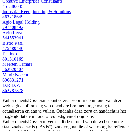
Creative Enterprises Consultants
451386035
Industrial Reengineering & Solutions
463218649
Agio Legal Holding
797408492
Agio Legal
544553941
Bistro Pasil
475489446
Enairko
801310169
Maerten Tamara
562929404
Munir Naeem
696831271
D.R.D.V.
862787878
FaillissementsDossier.nl spant er zich voor in de inhoud van deze
webpagina, afkomstig van openbare bronnen, regelmatig te
actualiseren en aan te vullen. Ondanks deze zorg en aandacht is het
mogelijk dat de inhoud onvolledig en/of onjuist is.
FaillissementsDossier.nl verschaft de inhoud van de website in de
staat zoals deze is ("As is"), zonder garantie of waarborg betreffende