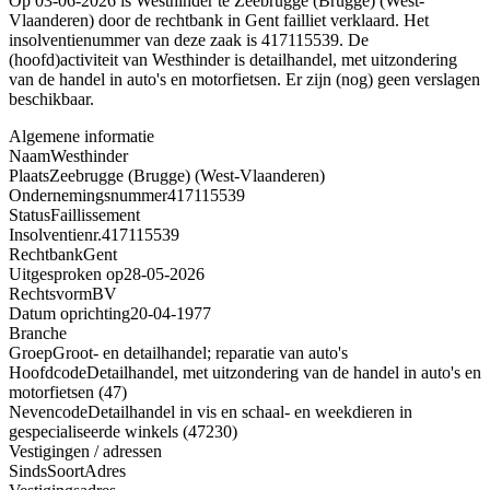
Op 03-06-2026 is Westhinder te Zeebrugge (Brugge) (West-
Vlaanderen) door de rechtbank in Gent failliet verklaard. Het
insolventienummer van deze zaak is 417115539. De
(hoofd)activiteit van Westhinder is detailhandel, met uitzondering
van de handel in auto's en motorfietsen. Er zijn (nog) geen verslagen
beschikbaar.
Algemene informatie
Naam
Westhinder
Plaats
Zeebrugge (Brugge) (West-Vlaanderen)
Ondernemingsnummer
417115539
Status
Faillissement
Insolventienr.
417115539
Rechtbank
Gent
Uitgesproken op
28-05-2026
Rechtsvorm
BV
Datum oprichting
20-04-1977
Branche
Groep
Groot- en detailhandel; reparatie van auto's
Hoofdcode
Detailhandel, met uitzondering van de handel in auto's en
motorfietsen (47)
Nevencode
Detailhandel in vis en schaal- en weekdieren in
gespecialiseerde winkels (47230)
Vestigingen / adressen
Sinds
Soort
Adres