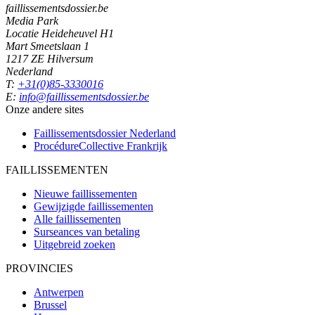
faillissementsdossier.be
Media Park
Locatie Heideheuvel H1
Mart Smeetslaan 1
1217 ZE Hilversum
Nederland
T:
+31(0)85-3330016
E:
info@faillissementsdossier.be
Onze andere sites
Faillissementsdossier
Nederland
ProcédureCollective
Frankrijk
FAILLISSEMENTEN
Nieuwe faillissementen
Gewijzigde faillissementen
Alle faillissementen
Surseances van betaling
Uitgebreid zoeken
PROVINCIES
Antwerpen
Brussel