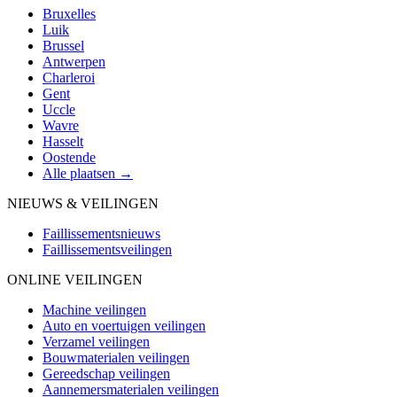
Bruxelles
Luik
Brussel
Antwerpen
Charleroi
Gent
Uccle
Wavre
Hasselt
Oostende
Alle plaatsen →
NIEUWS & VEILINGEN
Faillissementsnieuws
Faillissementsveilingen
ONLINE VEILINGEN
Machine veilingen
Auto en voertuigen veilingen
Verzamel veilingen
Bouwmaterialen veilingen
Gereedschap veilingen
Aannemersmaterialen veilingen