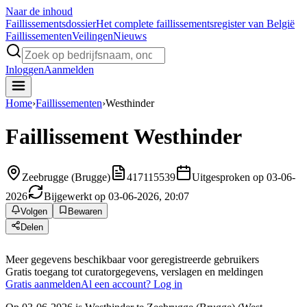
Naar de inhoud
Faillissements
dossier
Het complete faillissementsregister van België
Faillissementen
Veilingen
Nieuws
Inloggen
Aanmelden
Home
›
Faillissementen
›
Westhinder
Faillissement
Westhinder
Zeebrugge (Brugge)
417115539
Uitgesproken op 03-06-
2026
Bijgewerkt op 03-06-2026, 20:07
Volgen
Bewaren
Delen
Meer gegevens beschikbaar voor geregistreerde gebruikers
Gratis toegang tot curatorgegevens, verslagen en meldingen
Gratis aanmelden
Al een account? Log in