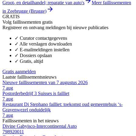
Groot- en detailhandel; reparatie van auto's
Meer faillissementen
in Zeebrugge (Brugge)
GRATIS
Volg faillissementen gratis
Registreer en ontvang meldingen bij nieuwe publicaties
✓
Curator contactgegevens
✓
Alle verslagen downloaden
✓
E-mailmeldingen instellen
✓
Dossiers opslaan
✓
Gratis, altijd
Gratis aanmelden
Laatste faillissementsnieuws
Nieuwe faillissementen van 7 augustus 2026
7 aug
Postorderbedrijf 3 Suisses is failliet
7 aug
Restaurant Di Stephano failliet: toekomst oud gemeentehuis ‘s-
Gravenwezel onduidelijk
7 aug
Faillissementen in het nieuws
Divine Gabyisco-Intercontinental Auto
798920011