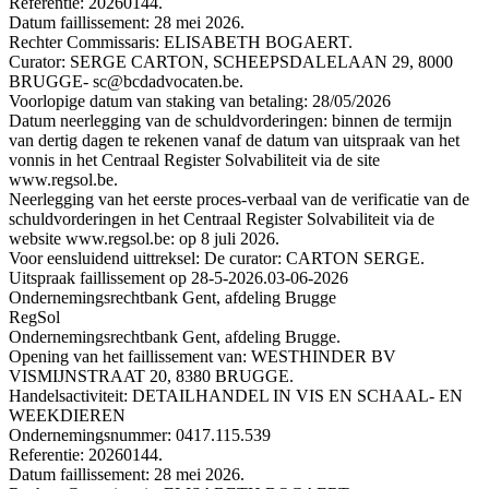
Referentie: 20260144.
Datum faillissement: 28 mei 2026.
Rechter Commissaris: ELISABETH BOGAERT.
Curator: SERGE CARTON, SCHEEPSDALELAAN 29, 8000
BRUGGE- sc@bcdadvocaten.be.
Voorlopige datum van staking van betaling: 28/05/2026
Datum neerlegging van de schuldvorderingen: binnen de termijn
van dertig dagen te rekenen vanaf de datum van uitspraak van het
vonnis in het Centraal Register Solvabiliteit via de site
www.regsol.be.
Neerlegging van het eerste proces-verbaal van de verificatie van de
schuldvorderingen in het Centraal Register Solvabiliteit via de
website www.regsol.be: op 8 juli 2026.
Voor eensluidend uittreksel: De curator: CARTON SERGE.
Uitspraak faillissement op 28-5-2026.
03-06-2026
Ondernemingsrechtbank Gent, afdeling Brugge
RegSol
Ondernemingsrechtbank Gent, afdeling Brugge.
Opening van het faillissement van: WESTHINDER BV
VISMIJNSTRAAT 20, 8380 BRUGGE.
Handelsactiviteit: DETAILHANDEL IN VIS EN SCHAAL- EN
WEEKDIEREN
Ondernemingsnummer: 0417.115.539
Referentie: 20260144.
Datum faillissement: 28 mei 2026.