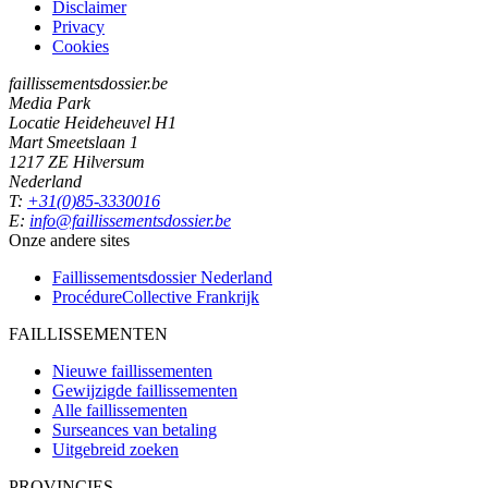
Disclaimer
Privacy
Cookies
faillissementsdossier.be
Media Park
Locatie Heideheuvel H1
Mart Smeetslaan 1
1217 ZE Hilversum
Nederland
T:
+31(0)85-3330016
E:
info@faillissementsdossier.be
Onze andere sites
Faillissementsdossier
Nederland
ProcédureCollective
Frankrijk
FAILLISSEMENTEN
Nieuwe faillissementen
Gewijzigde faillissementen
Alle faillissementen
Surseances van betaling
Uitgebreid zoeken
PROVINCIES