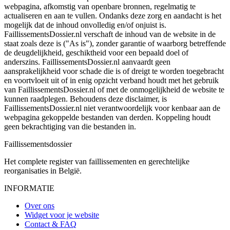
webpagina, afkomstig van openbare bronnen, regelmatig te
actualiseren en aan te vullen. Ondanks deze zorg en aandacht is het
mogelijk dat de inhoud onvolledig en/of onjuist is.
FaillissementsDossier.nl verschaft de inhoud van de website in de
staat zoals deze is ("As is"), zonder garantie of waarborg betreffende
de deugdelijkheid, geschiktheid voor een bepaald doel of
anderszins. FaillissementsDossier.nl aanvaardt geen
aansprakelijkheid voor schade die is of dreigt te worden toegebracht
en voortvloeit uit of in enig opzicht verband houdt met het gebruik
van FaillissementsDossier.nl of met de onmogelijkheid de website te
kunnen raadplegen. Behoudens deze disclaimer, is
FaillissementsDossier.nl niet verantwoordelijk voor kenbaar aan de
webpagina gekoppelde bestanden van derden. Koppeling houdt
geen bekrachtiging van die bestanden in.
Faillissements
dossier
Het complete register van faillissementen en gerechtelijke
reorganisaties in België.
INFORMATIE
Over ons
Widget voor je website
Contact & FAQ