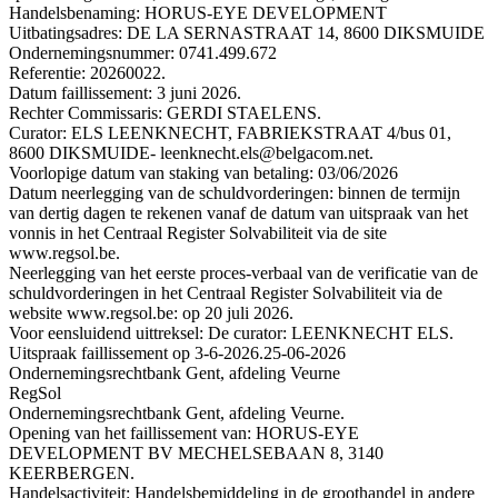
Handelsbenaming: HORUS-EYE DEVELOPMENT
Uitbatingsadres: DE LA SERNASTRAAT 14, 8600 DIKSMUIDE
Ondernemingsnummer: 0741.499.672
Referentie: 20260022.
Datum faillissement: 3 juni 2026.
Rechter Commissaris: GERDI STAELENS.
Curator: ELS LEENKNECHT, FABRIEKSTRAAT 4/bus 01,
8600 DIKSMUIDE- leenknecht.els@belgacom.net.
Voorlopige datum van staking van betaling: 03/06/2026
Datum neerlegging van de schuldvorderingen: binnen de termijn
van dertig dagen te rekenen vanaf de datum van uitspraak van het
vonnis in het Centraal Register Solvabiliteit via de site
www.regsol.be.
Neerlegging van het eerste proces-verbaal van de verificatie van de
schuldvorderingen in het Centraal Register Solvabiliteit via de
website www.regsol.be: op 20 juli 2026.
Voor eensluidend uittreksel: De curator: LEENKNECHT ELS.
Uitspraak faillissement op 3-6-2026.
25-06-2026
Ondernemingsrechtbank Gent, afdeling Veurne
RegSol
Ondernemingsrechtbank Gent, afdeling Veurne.
Opening van het faillissement van: HORUS-EYE
DEVELOPMENT BV MECHELSEBAAN 8, 3140
KEERBERGEN.
Handelsactiviteit: Handelsbemiddeling in de groothandel in andere