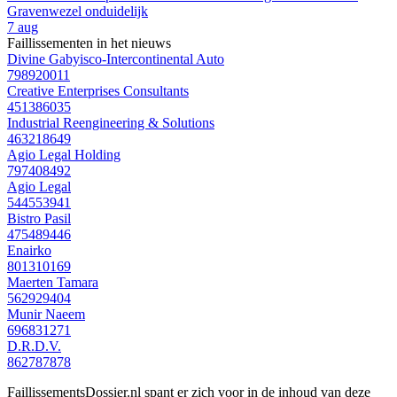
Gravenwezel onduidelijk
7 aug
Faillissementen in het nieuws
Divine Gabyisco-Intercontinental Auto
798920011
Creative Enterprises Consultants
451386035
Industrial Reengineering & Solutions
463218649
Agio Legal Holding
797408492
Agio Legal
544553941
Bistro Pasil
475489446
Enairko
801310169
Maerten Tamara
562929404
Munir Naeem
696831271
D.R.D.V.
862787878
FaillissementsDossier.nl spant er zich voor in de inhoud van deze