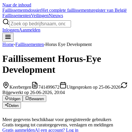
Naar de inhoud
Faillissements
dossier
Het complete faillissementsregister van België
Faillissementen
Veilingen
Nieuws
Inloggen
Aanmelden
Home
›
Faillissementen
›
Horus Eye Development
Faillissement
Horus-Eye
Development
Keerbergen
741499672
Uitgesproken op 25-06-2026
Bijgewerkt op 26-06-2026, 20:04
Volgen
Bewaren
Delen
Meer gegevens beschikbaar voor geregistreerde gebruikers
Gratis toegang tot curatorgegevens, verslagen en meldingen
Gratis aanmelden
Al een account? Log in