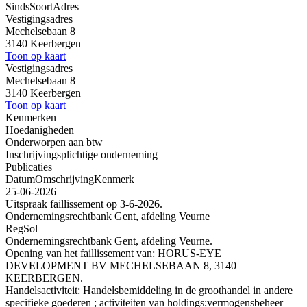
Sinds
Soort
Adres
Vestigingsadres
Mechelsebaan 8
3140 Keerbergen
Toon op kaart
Vestigingsadres
Mechelsebaan 8
3140 Keerbergen
Toon op kaart
Kenmerken
Hoedanigheden
Onderworpen aan btw
Inschrijvingsplichtige onderneming
Publicaties
Datum
Omschrijving
Kenmerk
25-06-2026
Uitspraak faillissement op 3-6-2026.
Ondernemingsrechtbank Gent, afdeling Veurne
RegSol
Ondernemingsrechtbank Gent, afdeling Veurne.
Opening van het faillissement van: HORUS-EYE
DEVELOPMENT BV MECHELSEBAAN 8, 3140
KEERBERGEN.
Handelsactiviteit: Handelsbemiddeling in de groothandel in andere
specifieke goederen ; activiteiten van holdings;vermogensbeheer