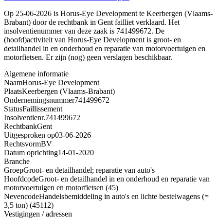
Op 25-06-2026 is Horus-Eye Development te Keerbergen (Vlaams-
Brabant) door de rechtbank in Gent failliet verklaard. Het
insolventienummer van deze zaak is 741499672. De
(hoofd)activiteit van Horus-Eye Development is groot- en
detailhandel in en onderhoud en reparatie van motorvoertuigen en
motorfietsen. Er zijn (nog) geen verslagen beschikbaar.
Algemene informatie
Naam
Horus-Eye Development
Plaats
Keerbergen (Vlaams-Brabant)
Ondernemingsnummer
741499672
Status
Faillissement
Insolventienr.
741499672
Rechtbank
Gent
Uitgesproken op
03-06-2026
Rechtsvorm
BV
Datum oprichting
14-01-2020
Branche
Groep
Groot- en detailhandel; reparatie van auto's
Hoofdcode
Groot- en detailhandel in en onderhoud en reparatie van
motorvoertuigen en motorfietsen (45)
Nevencode
Handelsbemiddeling in auto's en lichte bestelwagens (=
3,5 ton) (45112)
Vestigingen / adressen