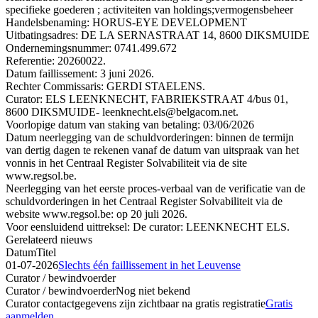
specifieke goederen ; activiteiten van holdings;vermogensbeheer
Handelsbenaming: HORUS-EYE DEVELOPMENT
Uitbatingsadres: DE LA SERNASTRAAT 14, 8600 DIKSMUIDE
Ondernemingsnummer: 0741.499.672
Referentie: 20260022.
Datum faillissement: 3 juni 2026.
Rechter Commissaris: GERDI STAELENS.
Curator: ELS LEENKNECHT, FABRIEKSTRAAT 4/bus 01,
8600 DIKSMUIDE- leenknecht.els@belgacom.net.
Voorlopige datum van staking van betaling: 03/06/2026
Datum neerlegging van de schuldvorderingen: binnen de termijn
van dertig dagen te rekenen vanaf de datum van uitspraak van het
vonnis in het Centraal Register Solvabiliteit via de site
www.regsol.be.
Neerlegging van het eerste proces-verbaal van de verificatie van de
schuldvorderingen in het Centraal Register Solvabiliteit via de
website www.regsol.be: op 20 juli 2026.
Voor eensluidend uittreksel: De curator: LEENKNECHT ELS.
Gerelateerd nieuws
Datum
Titel
01-07-2026
Slechts één faillissement in het Leuvense
Curator / bewindvoerder
Curator / bewindvoerder
Nog niet bekend
Curator contactgegevens zijn zichtbaar na gratis registratie
Gratis
aanmelden