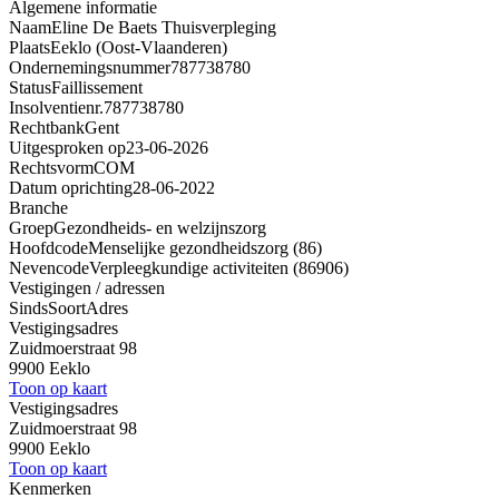
Algemene informatie
Naam
Eline De Baets Thuisverpleging
Plaats
Eeklo (Oost-Vlaanderen)
Ondernemingsnummer
787738780
Status
Faillissement
Insolventienr.
787738780
Rechtbank
Gent
Uitgesproken op
23-06-2026
Rechtsvorm
COM
Datum oprichting
28-06-2022
Branche
Groep
Gezondheids- en welzijnszorg
Hoofdcode
Menselijke gezondheidszorg (86)
Nevencode
Verpleegkundige activiteiten (86906)
Vestigingen / adressen
Sinds
Soort
Adres
Vestigingsadres
Zuidmoerstraat 98
9900 Eeklo
Toon op kaart
Vestigingsadres
Zuidmoerstraat 98
9900 Eeklo
Toon op kaart
Kenmerken