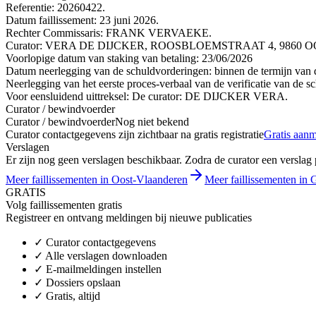
Referentie: 20260422.
Datum faillissement: 23 juni 2026.
Rechter Commissaris: FRANK VERVAEKE.
Curator: VERA DE DIJCKER, ROOSBLOEMSTRAAT 4, 9860 OOST
Voorlopige datum van staking van betaling: 23/06/2026
Datum neerlegging van de schuldvorderingen: binnen de termijn van de
Neerlegging van het eerste proces-verbaal van de verificatie van de s
Voor eensluidend uittreksel: De curator: DE DIJCKER VERA.
Curator / bewindvoerder
Curator / bewindvoerder
Nog niet bekend
Curator contactgegevens zijn zichtbaar na gratis registratie
Gratis aan
Verslagen
Er zijn nog geen verslagen beschikbaar. Zodra de curator een verslag pu
Meer faillissementen in Oost-Vlaanderen
Meer faillissementen in 
GRATIS
Volg faillissementen gratis
Registreer en ontvang meldingen bij nieuwe publicaties
✓
Curator contactgegevens
✓
Alle verslagen downloaden
✓
E-mailmeldingen instellen
✓
Dossiers opslaan
✓
Gratis, altijd