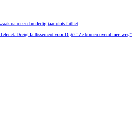
ak na meer dan dertig jaar plots failliet
 Telenet. Dreigt faillissement voor Digi? “Ze komen overal mee weg”