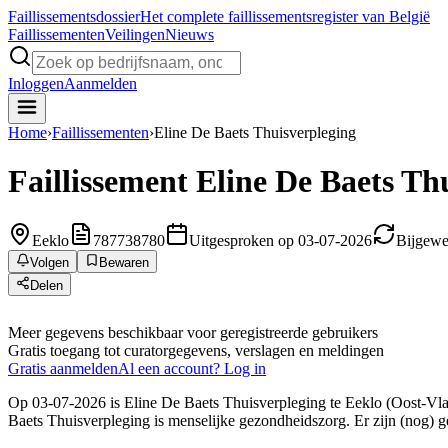
Faillissements
dossier
Het complete faillissementsregister van België
Faillissementen
Veilingen
Nieuws
Inloggen
Aanmelden
Home
›
Faillissementen
›
Eline De Baets Thuisverpleging
Faillissement
Eline De Baets Th
Eeklo
787738780
Uitgesproken op 03-07-2026
Bijgewe
Volgen
Bewaren
Delen
Meer gegevens beschikbaar voor geregistreerde gebruikers
Gratis toegang tot curatorgegevens, verslagen en meldingen
Gratis aanmelden
Al een account? Log in
Op 03-07-2026 is Eline De Baets Thuisverpleging te Eeklo (Oost-Vlaa
Baets Thuisverpleging is menselijke gezondheidszorg. Er zijn (nog) g