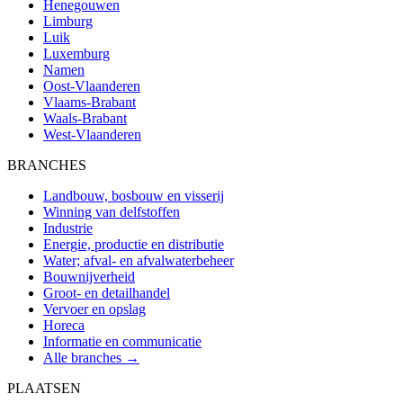
Henegouwen
Limburg
Luik
Luxemburg
Namen
Oost-Vlaanderen
Vlaams-Brabant
Waals-Brabant
West-Vlaanderen
BRANCHES
Landbouw, bosbouw en visserij
Winning van delfstoffen
Industrie
Energie, productie en distributie
Water; afval- en afvalwaterbeheer
Bouwnijverheid
Groot- en detailhandel
Vervoer en opslag
Horeca
Informatie en communicatie
Alle branches →
PLAATSEN