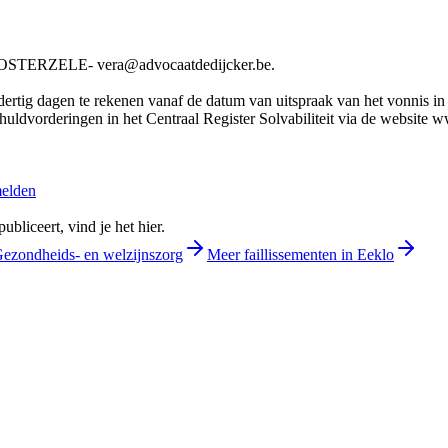
ERZELE- vera@advocaatdedijcker.be.
rtig dagen te rekenen vanaf de datum van uitspraak van het vonnis in he
chuldvorderingen in het Centraal Register Solvabiliteit via de website w
melden
bliceert, vind je het hier.
Gezondheids- en welzijnszorg
Meer faillissementen in Eeklo