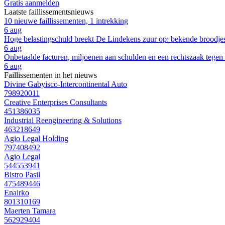
Gratis aanmelden
Laatste faillissementsnieuws
10 nieuwe faillissementen, 1 intrekking
6 aug
Hoge belastingschuld breekt De Lindekens zuur op: bekende broodjesza
6 aug
Onbetaalde facturen, miljoenen aan schulden en een rechtszaak tegen
6 aug
Faillissementen in het nieuws
Divine Gabyisco-Intercontinental Auto
798920011
Creative Enterprises Consultants
451386035
Industrial Reengineering & Solutions
463218649
Agio Legal Holding
797408492
Agio Legal
544553941
Bistro Pasil
475489446
Enairko
801310169
Maerten Tamara
562929404