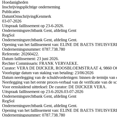
Hoedanigheden
Inschrijvingsplichtige onderneming
Publicaties
Datum
Omschrijving
Kenmerk
03-07-2026
Uitspraak faillissement op 23-6-2026.
Ondernemingsrechtbank Gent, afdeling Gent
RegSol
Ondernemingsrechtbank Gent, afdeling Gent.
Opening van het faillissement van: ELINE DE BAETS TH
Ondernemingsnummer: 0787.738.780
Referentie: 20260422.
Datum faillissement: 23 juni 2026.
Rechter Commissaris: FRANK VERVAEKE.
Curator: VERA DE DIJCKER, ROOSBLOEMSTRAAT 4, 9860 OOST
Voorlopige datum van staking van betaling: 23/06/2026
Datum neerlegging van de schuldvorderingen: binnen de termijn van de
Neerlegging van het eerste proces-verbaal van de verificatie van de s
Voor eensluidend uittreksel: De curator: DE DIJCKER VERA.
Uitspraak faillissement op 23-6-2026.
03-07-2026
Ondernemingsrechtbank Gent, afdeling Gent
RegSol
Ondernemingsrechtbank Gent, afdeling Gent.
Opening van het faillissement van: ELINE DE BAETS TH
Ondernemingsnummer: 0787.738.780