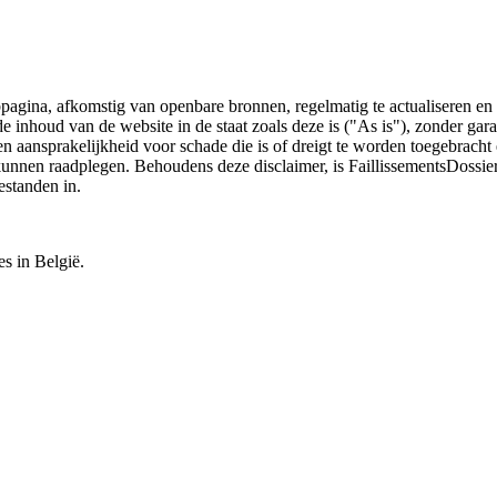
bpagina, afkomstig van openbare bronnen, regelmatig te actualiseren en 
 de inhoud van de website in de staat zoals deze is ("As is"), zonder ga
n aansprakelijkheid voor schade die is of dreigt te worden toegebracht 
 kunnen raadplegen. Behoudens deze disclaimer, is FaillissementsDossi
estanden in.
es in België.