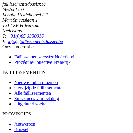
faillissementsdossier.be
Media Park
Locatie Heideheuvel H1
Mart Smeetslaan 1
1217 ZE Hilversum
Nederland
T:
+31(0)85-3330016
E:
info@faillissementsdossier.be
Onze andere sites
Faillissementsdossier
Nederland
ProcédureCollective
Frankrijk
FAILLISSEMENTEN
Nieuwe faillissementen
Gewijzigde faillissementen
Alle faillissementen
Surseances van betaling
Uitgebreid zoeken
PROVINCIES
Antwerpen
Brussel