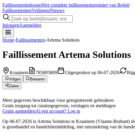
Faillissements
dossier
Het complete faillissementsregister van België
Faillissementen
Veilingen
Nieuws
Inloggen
Aanmelden
Home
›
Faillissementen
›
Artema Solutions
Faillissement
Artema Solutions
Kraainem
785805809
Uitgesproken op 06-07-2026
Bij
Volgen
Bewaren
Delen
Meer gegevens beschikbaar voor geregistreerde gebruikers
Gratis toegang tot curatorgegevens, verslagen en meldingen
Gratis aanmelden
Al een account? Log in
Op 06-07-2026 is Artema Solutions te Kraainem (Vlaams-Brabant) door
is groothandel en handelsbemiddeling, met uitzondering van de handel