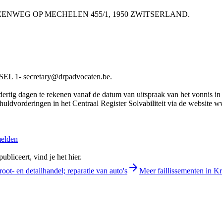
V STEENWEG OP MECHELEN 455/1, 1950 ZWITSERLAND.
 1- secretary@drpadvocaten.be.
rtig dagen te rekenen vanaf de datum van uitspraak van het vonnis in he
chuldvorderingen in het Centraal Register Solvabiliteit via de website 
melden
bliceert, vind je het hier.
oot- en detailhandel; reparatie van auto's
Meer faillissementen in K