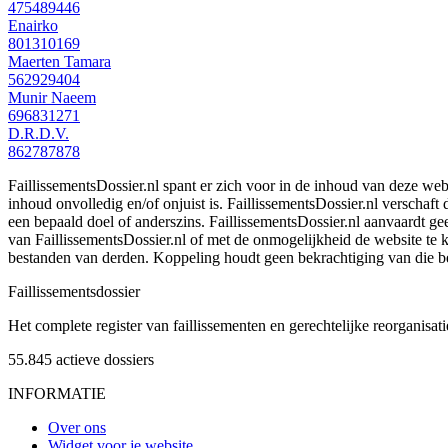
475489446
Enairko
801310169
Maerten Tamara
562929404
Munir Naeem
696831271
D.R.D.V.
862787878
FaillissementsDossier.nl spant er zich voor in de inhoud van deze we
inhoud onvolledig en/of onjuist is. FaillissementsDossier.nl verschaft
een bepaald doel of anderszins. FaillissementsDossier.nl aanvaardt gee
van FaillissementsDossier.nl of met de onmogelijkheid de website te
bestanden van derden. Koppeling houdt geen bekrachtiging van die b
Faillissements
dossier
Het complete register van faillissementen en gerechtelijke reorganisati
55.845
actieve dossiers
INFORMATIE
Over ons
Widget voor je website