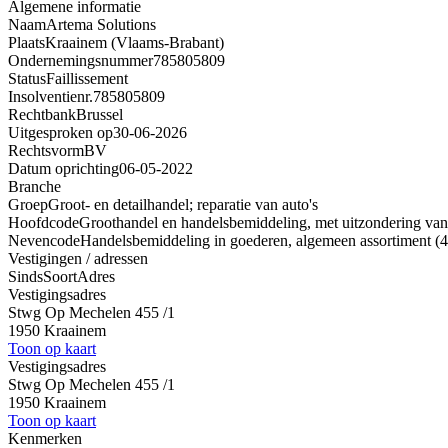
Algemene informatie
Naam
Artema Solutions
Plaats
Kraainem (Vlaams-Brabant)
Ondernemingsnummer
785805809
Status
Faillissement
Insolventienr.
785805809
Rechtbank
Brussel
Uitgesproken op
30-06-2026
Rechtsvorm
BV
Datum oprichting
06-05-2022
Branche
Groep
Groot- en detailhandel; reparatie van auto's
Hoofdcode
Groothandel en handelsbemiddeling, met uitzondering van 
Nevencode
Handelsbemiddeling in goederen, algemeen assortiment (
Vestigingen / adressen
Sinds
Soort
Adres
Vestigingsadres
Stwg Op Mechelen 455 /1
1950 Kraainem
Toon op kaart
Vestigingsadres
Stwg Op Mechelen 455 /1
1950 Kraainem
Toon op kaart
Kenmerken