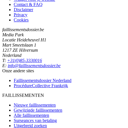
Contact & FAQ
Disclaimer
Privacy
Cookies
faillissementsdossier.be
Media Park
Locatie Heideheuvel H1
Mart Smeetslaan 1
1217 ZE Hilversum
Nederland
T:
+31(0)85-3330016
E:
info@faillissementsdossier.be
Onze andere sites
Faillissementsdossier
Nederland
ProcédureCollective
Frankrijk
FAILLISSEMENTEN
Nieuwe faillissementen
Gewijzigde faillissementen
Alle faillissementen
Surseances van betaling
Uitgebreid zoeken