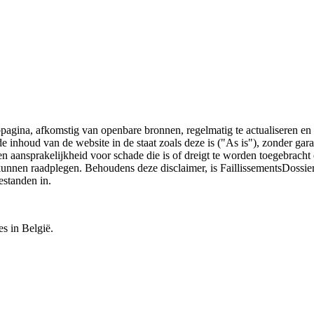
bpagina, afkomstig van openbare bronnen, regelmatig te actualiseren en 
 de inhoud van de website in de staat zoals deze is ("As is"), zonder ga
n aansprakelijkheid voor schade die is of dreigt te worden toegebracht 
 kunnen raadplegen. Behoudens deze disclaimer, is FaillissementsDossi
estanden in.
es in België.