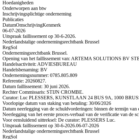
Hoedanigheden
Onderworpen aan btw
Inschrijvingsplichtige onderneming
Publicaties
Datum
Omschrijving
Kenmerk
06-07-2026
Uitspraak faillissement op 30-6-2026.
Nederlandstalige ondernemingsrechtbank Brussel
RegSol
Ondernemingsrechtbank Brussel.
Opening van het faillissement van: ARTEMA SOLUTIONS B
Handelsactiviteit: ADVIESBUREAU
Handelsbenaming: BV
Ondernemingsnummer: 0785.805.809
Referentie: 20260827.
Datum faillissement: 30 juni 2026.
Rechter Commissaris: STIJN CROMBE.
Curator: Luc PLESSERS, KUNSTLAAN 24 BUS 9A, 1000 BRUSSEL
Voorlopige datum van staking van betaling: 30/06/2026
Datum neerlegging van de schuldvorderingen: binnen de termijn van de
Neerlegging van het eerste proces-verbaal van de verificatie van de s
Voor eensluidend uittreksel: De curator: PLESSERS Luc.
Uitspraak faillissement op 30-6-2026.
06-07-2026
Nederlandstalige ondernemingsrechtbank Brussel
RegSol