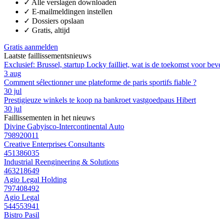
✓
Alle verslagen downloaden
✓
E-mailmeldingen instellen
✓
Dossiers opslaan
✓
Gratis, altijd
Gratis aanmelden
Laatste faillissementsnieuws
Exclusief: Brussel, startup Locky failliet, wat is de toekomst voor bev
3 aug
Comment sélectionner une plateforme de paris sportifs fiable ?
30 jul
Prestigieuze winkels te koop na bankroet vastgoedpaus Hibert
30 jul
Faillissementen in het nieuws
Divine Gabyisco-Intercontinental Auto
798920011
Creative Enterprises Consultants
451386035
Industrial Reengineering & Solutions
463218649
Agio Legal Holding
797408492
Agio Legal
544553941
Bistro Pasil