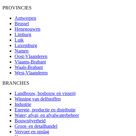
PROVINCIES
Antwerpen
Brussel
Henegouwen
Limburg
Luik
Luxemburg
Namen
Oost-Vlaanderen
Vlaams-Brabant
Waals-Brabant
West-Vlaanderen
BRANCHES
Landbouw, bosbouw en visserij
Winning van delfstoffen
Industrie
Energie, productie en distributie
Water; afval- en afvalwaterbeheer
Bouwnijverheid
Groot- en detailhandel
Vervoer en opslag