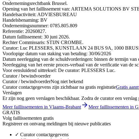
Ondernemingsrechtbank Brussel.
Opening van het faillissement van: ARTEMA SOLUTIONS B
Handelsactiviteit: ADVIESBUREAU
Handelsbenaming: BV
Ondernemingsnummer: 0785.805.809
Referentie: 20260827.
Datum faillissement: 30 juni 2026.
Rechter Commissaris: STIJN CROMBE.
Curator: Luc PLESSERS, KUNSTLAAN 24 BUS 9A, 1000 BRUSSEL
Voorlopige datum van staking van betaling: 30/06/2026
Datum neerlegging van de schuldvorderingen: binnen de termijn van de
Neerlegging van het eerste proces-verbaal van de verificatie van de s
Voor eensluidend uittreksel: De curator: PLESSERS Luc.
Curator / bewindvoerder
Curator / bewindvoerder
Nog niet bekend
Curator contactgegevens zijn zichtbaar na gratis registratie
Gratis aan
Verslagen
Er zijn nog geen verslagen beschikbaar. Zodra de curator een verslag pu
Meer faillissementen in Vlaams-Brabant
Meer faillissementen in Gr
GRATIS
Volg faillissementen gratis
Registreer en ontvang meldingen bij nieuwe publicaties
✓
Curator contactgegevens